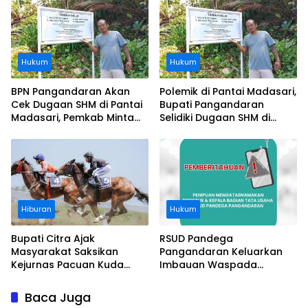
Perusahaan
Hukum
Hukum
BPN Pangandaran Akan
Polemik di Pantai Madasari,
Cek Dugaan SHM di Pantai
Bupati Pangandaran
Madasari, Pemkab Minta
Selidiki Dugaan SHM di
Usut Asal-usul Sertifikat
Kawasan Sempadan
Pantai
Hiburan
Hukum
Bupati Citra Ajak
RSUD Pandega
Masyarakat Saksikan
Pangandaran Keluarkan
Kejurnas Pacuan Kuda
Imbauan Waspada
Indonesia Derby 2026 di
Penipuan
Legokjawa
Baca Juga