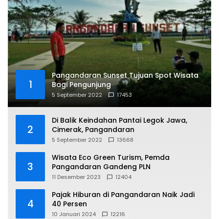
Pangandaran Sunset Tujuan Spot Wisata
1
Bagi Pengunjung
5 September 2022
17453
Di Balik Keindahan Pantai Legok Jawa,
2
Cimerak, Pangandaran
5 September 2022
13668
Wisata Eco Green Turism, Pemda
3
Pangandaran Gandeng PLN
11 Desember 2023
12404
Pajak Hiburan di Pangandaran Naik Jadi
4
40 Persen
10 Januari 2024
12216