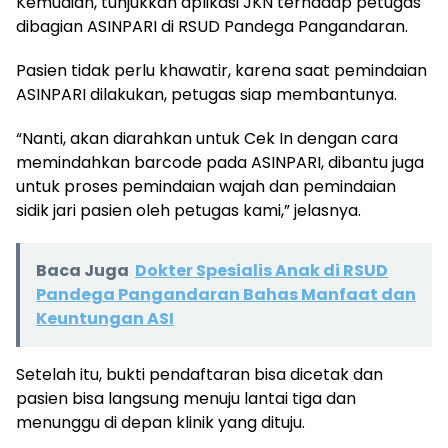
Kemudian, tunjukkan aplikasi JKN terhadap petugas
dibagian ASINPARI di RSUD Pandega Pangandaran.
Pasien tidak perlu khawatir, karena saat pemindaian
ASINPARI dilakukan, petugas siap membantunya.
“Nanti, akan diarahkan untuk Cek In dengan cara
memindahkan barcode pada ASINPARI, dibantu juga
untuk proses pemindaian wajah dan pemindaian
sidik jari pasien oleh petugas kami,” jelasnya.
Baca Juga
Dokter Spesialis Anak di RSUD
Pandega Pangandaran Bahas Manfaat dan
Keuntungan ASI
Setelah itu, bukti pendaftaran bisa dicetak dan
pasien bisa langsung menuju lantai tiga dan
menunggu di depan klinik yang dituju.