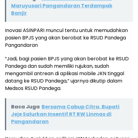
Maruyusari Pangandaran Terdampak
Banjir
Inovasi ASINPARI muncul tentu untuk memudahkan
pasien BPJS yang akan berobat ke RSUD Pandega
Pangandaran
“Jadi, bagi pasien BPJS yang akan berobat ke RSUD
Pandega dan sudah memiliki rujukan, sudah
mengambil antrean di aplikasi mobile JKN tinggal
datang ke RSUD Pandega,” ujarnya dikutip dalam
Medsos RSUD Pandega.
Baca Juga
Bersama Cabup Citra, Bupati
Jeje Salurkan Insentif RT RW Linmas di
Pangandaran