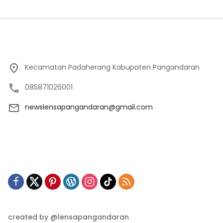
Kecamatan Padaherang Kabupaten Pangandaran
085871026001
newslensapangandaran@gmail.com
created by @lensapangandaran