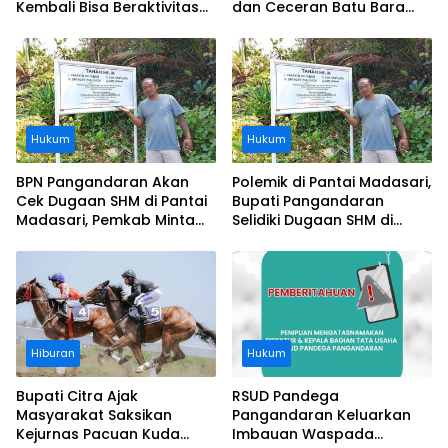
Kembali Bisa Beraktivitas
dan Ceceran Batu Bara
Usai Operasi Gratis
Segera Diangkat, Soroti
Ditanggung BPJS
Buruknya Koordinasi
Perusahaan
Hukum
Hukum
BPN Pangandaran Akan
Polemik di Pantai Madasari,
Cek Dugaan SHM di Pantai
Bupati Pangandaran
Madasari, Pemkab Minta
Selidiki Dugaan SHM di
Usut Asal-usul Sertifikat
Kawasan Sempadan
Pantai
Hiburan
Hukum
Bupati Citra Ajak
RSUD Pandega
Masyarakat Saksikan
Pangandaran Keluarkan
Kejurnas Pacuan Kuda
Imbauan Waspada