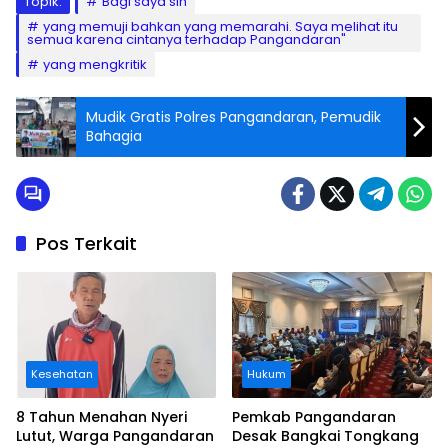
Topik:
Bagi saya sih
yang memuji bahkan yang memarahi. Saya melihat itu
semua karena cintanya terhadap Pangandaran"
yang mengkritik
Mudik Gratis Polres Pangandaran, Pemudik
Bahagia
Pos Terkait
Kesehatan
Hukum
8 Tahun Menahan Nyeri
Pemkab Pangandaran
Lutut, Warga Pangandaran
Desak Bangkai Tongkang