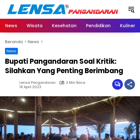
Langsung
ke
konten
News
Wisata
Kesehatan
Pendidikan
Kuliner
Beranda
News
News
Bupati Pangandaran Soal Kritik:
Silahkan Yang Penting Berimbang
Lensa Pangandaran
2 Min Baca
18 April 2023