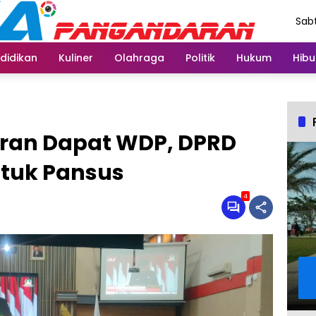
Sabt
Agu
didikan
Kuliner
Olahraga
Politik
Hukum
Hibu
an Dapat WDP, DPRD
tuk Pansus
4