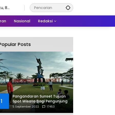
u, 8
stus 2026
ran
Nasional
Redaksi
Popular Posts
Pangandaran Sunset Tujuan
1
Spot Wisata Bagi Pengunjung
5 September 2022
17453