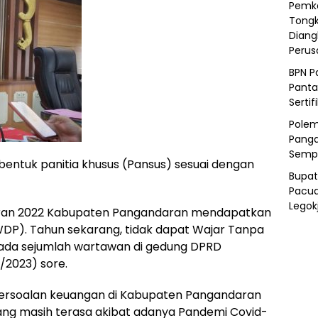
Pemka
Tongk
Diang
Peru
BPN P
Panta
Sertif
Polem
Panga
Semp
ntuk panitia khusus (Pansus) sesuai dengan
Bupat
Pacua
Legok
ggaran 2022 Kabupaten Pangandaran mendapatkan
WDP). Tahun sekarang, tidak dapat Wajar Tanpa
pada sejumlah wartawan di gedung DPRD
2023) sore.
 persoalan keuangan di Kabupaten Pangandaran
ang masih terasa akibat adanya Pandemi Covid-