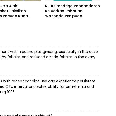
Citra Ajak
RSUD Pandega Pangandaran
akat Saksikan
Keluarkan Imbauan
as Pacuan Kuda
Waspada Penipuan
ia Derby 2026 di
awa
ent with nicotine plus ginseng, especially in the dose
hy follicles and reduced atretic follicles in the ovary
s with recent cocaine use can experience persistent
ed QTc interval and vulnerability for arrhythmia and
urg 1995