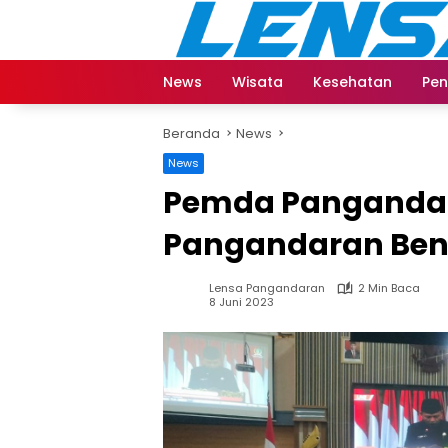
Langsung
ke
konten
News
Wisata
Kesehatan
Pen
Beranda
News
News
Pemda Pangandar
Pangandaran Ben
Lensa Pangandaran
2 Min Baca
8 Juni 2023