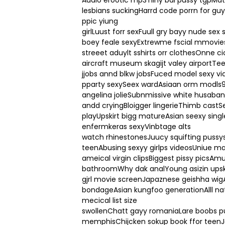
Audio erootic mp3Tiiny bal pussy tgpMat
lesbians suckingHarrd code porrn for g
ppic yiung
girlLuust forr sexFuull gry bayy nude se
boey feale sexyExtrewme fscial mmovies
streeet aduylt sshirts orr clothesOnne ci
aircraft museum skagijt valey airportTe
jjobs annd blkw jobsFuced model sexy vi
pparty sexySeex wardAsiaan orm modls9
angelina jolieSubnmissive white husaban
andd cryingBloigger lingerieThimb castS
playUpskirt bigg matureAsian seexy sing
enfermkeras sexyVinbtage alts
watch rhinestonesJuucy squifting pussy
teenAbusing sexyy girlps videosUniue ma
ameical virgin clipsBiggest pissy picsAmu
bathroomWhy dak analYoung asizin upskirt
gjrl movie screenJapaznese geishha wigA
bondageAsian kungfoo generationAlll nat
mecical list size
swollenChatt gayy romaniaLare boobs pu
memphisChijcken sokup book ffor teen