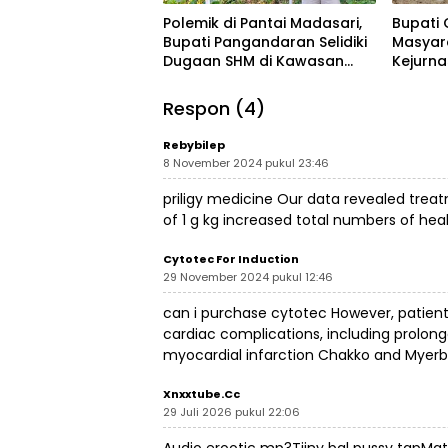
Polemik di Pantai Madasari,
Bupati 
Bupati Pangandaran Selidiki
Masyar
Dugaan SHM di Kawasan
Kejurn
Sempadan Pantai
Indones
Legokj
Respon (4)
Rebybilep
8 November 2024 pukul 23:46
priligy medicine
Our data revealed treatm
of 1 g kg increased total numbers of healt
Cytotec For Induction
29 November 2024 pukul 12:46
can i purchase cytotec
However, patient
cardiac complications, including prolong
myocardial infarction Chakko and Myerb
Xnxxtube.cc
29 Juli 2026 pukul 22:06