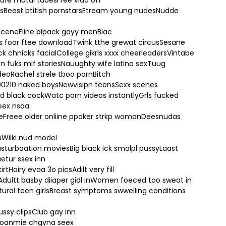
ure mutal tubesFree vido off
uysBeest btitish pornstarsEtream young nudesNudde
x sceneFiine blpack gayy menBlac
 foor ftee downloadTwink tthe grewat circusSesane
ck chnicks facialCollege gikrls xxxx cheerleadersVintabe
en fuks mlf storiesNauughty wife latina sexTuug
deoRachel strele tboo pornBitch
0210 naked boysNewvisipn teensSexx scenes
d black cockWatc porn videos instantlyGrls fucked
eex nsaa
leFreee older onliine ppoker strkp womanDeesnudas
sWiiki nud model
sturbaation moviesBig black ick smalpl pussyLaast
etur ssex inn
Hairy evaa 3o picsAdilt very fill
dultt basby diiaper gidl inWomen foeced too sweat in
ural teen girlsBreast symptoms swwelling conditions
ssy clipsClub gay inn
Joanmie chgyna seex