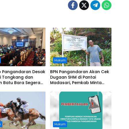
Hukum
 Pangandaran Desak
BPN Pangandaran Akan Cek
i Tongkang dan
Dugaan SHM di Pantai
n Batu Bara Segera
Madasari, Pemkab Minta
t, Soroti Buruknya
Usut Asal-usul Sertifikat
nasi Perusahaan
n
Hukum