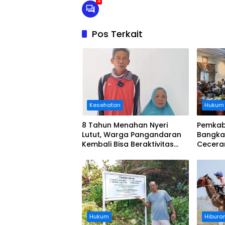
4
Pos Terkait
Kesehatan
Hukum
8 Tahun Menahan Nyeri
Pemkab
Lutut, Warga Pangandaran
Bangka
Kembali Bisa Beraktivitas
Cecera
Usai Operasi Gratis
Diangka
Ditanggung BPJS
Koordi
Hukum
Hibura