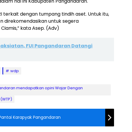
alam hal ini Kabupaten Pangandaran.
RI terkait dengan tumpang tindih aset. Untuk itu,
 direkomendasikan untuk segera
iamis,” kata Asep. (Adv)
aksiatan, FUI Pangandaran Datangi
wdp
andaran mendapatkan opini Wajar Dengan
 (WTP)
 Pantai Karapyak Pangandaran