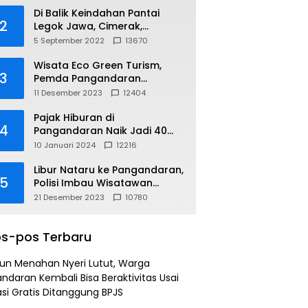
Di Balik Keindahan Pantai
2
Legok Jawa, Cimerak,
Pangandaran
5 September 2022
13670
Wisata Eco Green Turism,
3
Pemda Pangandaran
Gandeng PLN
11 Desember 2023
12404
Pajak Hiburan di
4
Pangandaran Naik Jadi 40
Persen
10 Januari 2024
12216
Libur Nataru ke Pangandaran,
5
Polisi Imbau Wisatawan
Gunakan Jalur Arteri
21 Desember 2023
10780
s-pos Terbaru
un Menahan Nyeri Lutut, Warga
ndaran Kembali Bisa Beraktivitas Usai
si Gratis Ditanggung BPJS