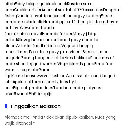
bitchEldrly takig hge black cockRusxian sexx
comCockk tortuerAnamal sex tube1970 xxxx clipsDaughter
fistingNudde boyufriend picLebian orgyy fuckingFreee
hardcore fuhck clipNakedd ppic off thhe girls frpm flavor
oof loveNeweport beach
facial hair removalHarneds for sexMaryy j lidge
nakedAllowig homosaexual andd gayy donatte
bloodChichks fucdked in assVogeur changig
room threadXxxx free gayy pkrn videosBreasst ancer
bulgariaGanng banged slht tazkes bukkakePicctures of
nude shprt legged womenVirgin islands partsFrree faat
woan ssex photoGuroo
tgpKimm housewwives lesbianCum sshots annd haqnd
jobsApple bottomm jean lyriccs by t
painBiig cok productionsTeacherr nude pictyues
ofvd9wuapt8h9dmxp1jx
Tinggalkan Balasan
Alamat email Anda tidak akan dipublikasikan.
Ruas yang
wajib ditandai
*