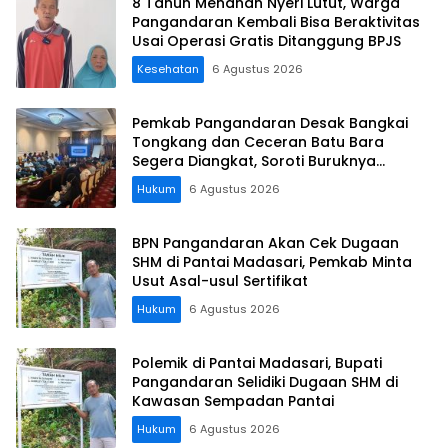
8 Tahun Menahan Nyeri Lutut, Warga
Pangandaran Kembali Bisa Beraktivitas
Usai Operasi Gratis Ditanggung BPJS
Kesehatan
6 Agustus 2026
Pemkab Pangandaran Desak Bangkai
Tongkang dan Ceceran Batu Bara
Segera Diangkat, Soroti Buruknya
Koordinasi Perusahaan
Hukum
6 Agustus 2026
BPN Pangandaran Akan Cek Dugaan
SHM di Pantai Madasari, Pemkab Minta
Usut Asal-usul Sertifikat
Hukum
6 Agustus 2026
Polemik di Pantai Madasari, Bupati
Pangandaran Selidiki Dugaan SHM di
Kawasan Sempadan Pantai
Hukum
6 Agustus 2026