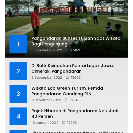
Pangandaran Sunset Tujuan Spot Wisata
1
Bagi Pengunjung
5 September 2022
17452
Di Balik Keindahan Pantai Legok Jawa,
2
Cimerak, Pangandaran
5 September 2022
13653
Wisata Eco Green Turism, Pemda
3
Pangandaran Gandeng PLN
11 Desember 2023
12341
Pajak Hiburan di Pangandaran Naik Jadi
4
40 Persen
10 Januari 2024
12203