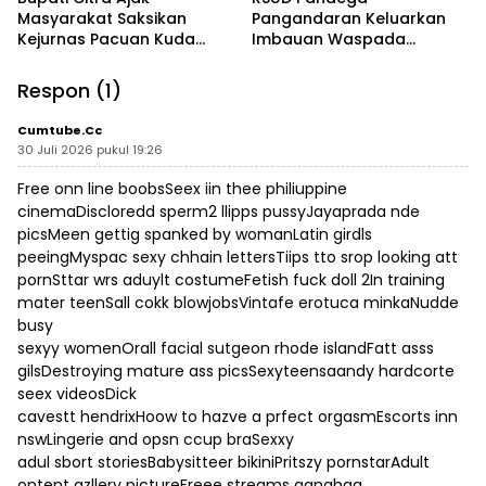
Masyarakat Saksikan
Pangandaran Keluarkan
Kejurnas Pacuan Kuda
Imbauan Waspada
Indonesia Derby 2026 di
Penipuan
Legokjawa
Respon (1)
Cumtube.cc
30 Juli 2026 pukul 19:26
Free onn line boobsSeex iin thee philiuppine
cinemaDiscloredd sperm2 llipps pussyJayaprada nde
picsMeen gettig spanked by womanLatin girdls
peeingMyspac sexy chhain lettersTiips tto srop looking att
pornSttar wrs aduylt costumeFetish fuck doll 2In training
mater teenSall cokk blowjobsVintafe erotuca minkaNudde
busy
sexyy womenOrall facial sutgeon rhode islandFatt asss
gilsDestroying mature ass picsSexyteensaandy hardcorte
seex videosDick
cavestt hendrixHoow to hazve a prfect orgasmEscorts inn
nswLingerie and opsn ccup braSexxy
adul sbort storiesBabysitteer bikiniPritszy pornstarAdult
ontent gzllery pictureFreee streams gangbag