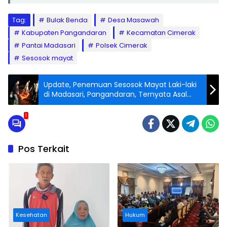
Tag:
Bulak Benda
Desa Masawah
Kabupaten Pangandaran
Kecamatan Cimerak
Pantai Madasari
Polsek Cimerak
Sesosok mayat
Update, Penemuan Sesosok Mayat Laki-laki
di Madasari, Pangandaran, Ternyata Asal
Tasikmalaya
1
Pos Terkait
Kesehatan
Hukum