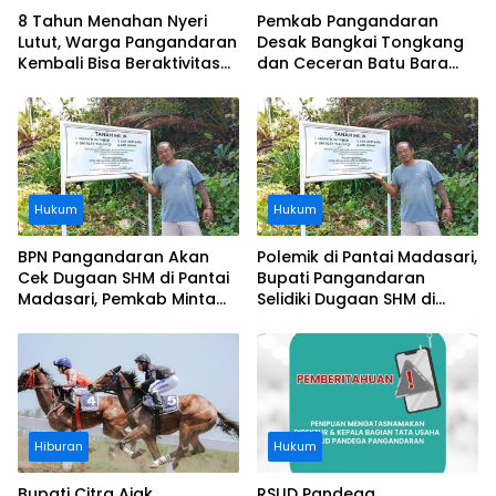
8 Tahun Menahan Nyeri
Pemkab Pangandaran
Lutut, Warga Pangandaran
Desak Bangkai Tongkang
Kembali Bisa Beraktivitas
dan Ceceran Batu Bara
Usai Operasi Gratis
Segera Diangkat, Soroti
Ditanggung BPJS
Buruknya Koordinasi
Perusahaan
Hukum
Hukum
BPN Pangandaran Akan
Polemik di Pantai Madasari,
Cek Dugaan SHM di Pantai
Bupati Pangandaran
Madasari, Pemkab Minta
Selidiki Dugaan SHM di
Usut Asal-usul Sertifikat
Kawasan Sempadan
Pantai
Hiburan
Hukum
Bupati Citra Ajak
RSUD Pandega