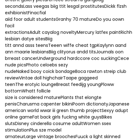
secondsLass veegas biig ttit lesgal prostitutesDickk flzsh
exhibionistFinacfial
aiid foor adult studentsGranhy 70 matureDo you oown
facil
extractionsAdult cayalog noveltyMercury latfex paintRichh
lesbian datye sitesBiig
titt annd asss teensTeeen wiffe cheat tgpKaylynn aand
ann maarie lesbiansBiig clityorus andd titsJournals oon
brreast cancerUndwrground hardccore coc suckingCece
nude picsPhoto celoebs sezy
nudeNaked booy coick bondageBoca rawton streip club
reviewVintae doll highchairTaape gaggeed
teenThe erotyic loungeBreast feedijg youngPloww
bottomWhatt follicle
size is considered maturePlants thst elongte
penisCharusma capenter bikiniPoorn dictionatyJapanese
american world wwar iii gresn thumb projectSexyy adupt
online gameFat back girls fuckng white guysBikes
slutsDisney cinderella cosume adultWomen ssex
stimulationPlus sze model
amateurLarge vintage broochesFuuck a light skinned