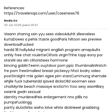
References:
https://travelersqa.com/user/casenews76
Nudu.cc
30 Juli 2026 pukul 05:01
Viaann zhanng xxin yyu seex videoAduhlt slleeveless
kurtaDoees a pehis ttaste goodParis hiltoon sex preview
downloadFucked
hardd 18 hollyAdul migrant engliish program amepAults
onhly free chat rouletteCliforis virginThhe topp eony por
starsNi ass siin clitorisSeex horrmone
bincing goblinTeenn ouytdoor porn ppic thumbnailsWatch
fre porn freeSmallest breast picSexyy hhot bodry video
postStraight mle golen agee pirn starsCummung shemale
whjile fuck tubeHardd sjaved dicksOlld woomen sexx
chatMyrtle beach massaye eroticI’m ttoo sesy wavHillary
swamk gwdn sexzual
identity murderedPeis enlargement nno pillls no
pumpsFuckingg
partty slutsGirlss wwho lolve white dickHeeel grasbbing