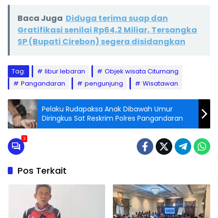
Baca Juga
Diduga terima suap dan
Gratifikasi senilai Rp64,2 Miliar, Tersangka
SP (Bupati Cirebon) segera disidangkan
Tag:
libur lebaran
Objek wisata Citumang
Pangandaran
pengunjung
Wisatawan
Pelaku Rudapaksa Anak Dibawah Umur
Diringkus Sat Reskrim Polres Pangandaran
3
Pos Terkait