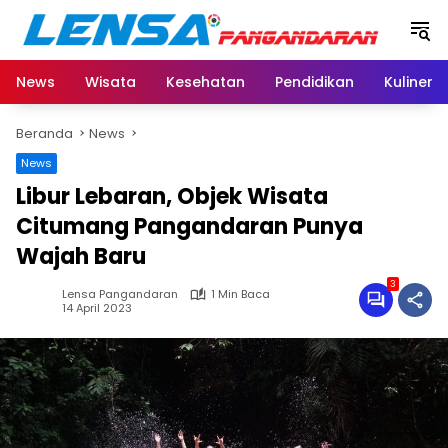
Langsung
ke
konten
News
Wisata
Kesehatan
Pendidikan
Kuliner
Beranda
News
News
Libur Lebaran, Objek Wisata
Citumang Pangandaran Punya
Wajah Baru
3
Lensa Pangandaran
1 Min Baca
14 April 2023