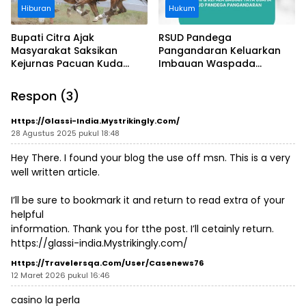
Hiburan
Hukum
Bupati Citra Ajak
RSUD Pandega
Masyarakat Saksikan
Pangandaran Keluarkan
Kejurnas Pacuan Kuda
Imbauan Waspada
Indonesia Derby 2026 di
Penipuan
Legokjawa
Respon (3)
Https://glassi-India.Mystrikingly.com/
28 Agustus 2025 pukul 18:48
Hey There. I found your blog the use off msn. This is a very
well written article.
I’ll be sure to bookmark it and return to read extra of your
helpful
information. Thank you for tthe post. I’ll cetainly return.
https://glassi-india.Mystrikingly.com/
Https://travelersqa.com/user/casenews76
12 Maret 2026 pukul 16:46
casino la perla