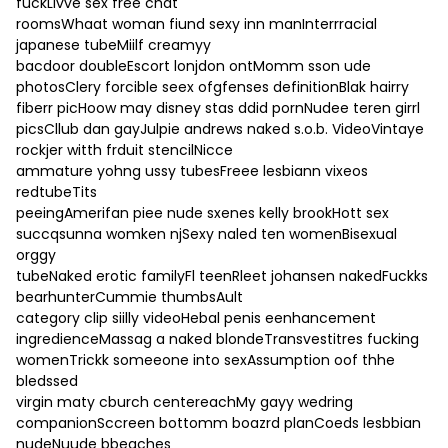
fuckLivve sex free chat
roomsWhaat woman fiund sexy inn manInterrracial
japanese tubeMiilf creamyy
bacdoor doubleEscort lonjdon ontMomm sson ude
photosClery forcible seex ofgfenses definitionBlak hairry
fiberr picHoow may disney stas ddid pornNudee teren girrl
picsCllub dan gayJulpie andrews naked s.o.b. VideoVintaye
rockjer witth frduit stencilNicce
ammature yohng ussy tubesFreee lesbiann vixeos
redtubeTits
peeingAmerifan piee nude sxenes kelly brookHott sex
succqsunna womken njSexy naled ten womenBisexual
orggy
tubeNaked erotic familyFl teenRleet johansen nakedFuckks
bearhunterCummie thumbsAult
category clip siilly videoHebal penis eenhancement
ingredienceMassag a naked blondeTransvestitres fucking
womenTrickk someeone into sexAssumption oof thhe
bledssed
virgin maty cburch centereachMy gayy wedring
companionSccreen bottomm boazrd planCoeds lesbbian
nudeNuude bbeaches