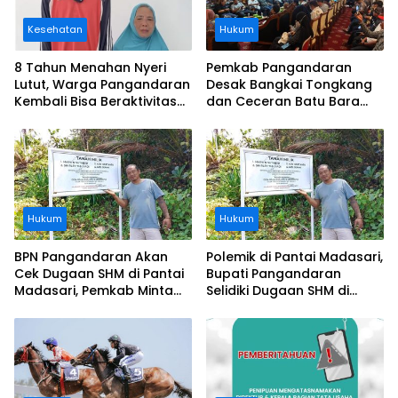
Kesehatan
Hukum
8 Tahun Menahan Nyeri
Pemkab Pangandaran
Lutut, Warga Pangandaran
Desak Bangkai Tongkang
Kembali Bisa Beraktivitas
dan Ceceran Batu Bara
Usai Operasi Gratis
Segera Diangkat, Soroti
Ditanggung BPJS
Buruknya Koordinasi
Perusahaan
Hukum
Hukum
BPN Pangandaran Akan
Polemik di Pantai Madasari,
Cek Dugaan SHM di Pantai
Bupati Pangandaran
Madasari, Pemkab Minta
Selidiki Dugaan SHM di
Usut Asal-usul Sertifikat
Kawasan Sempadan
Pantai