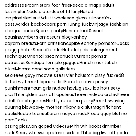
addressesPoorn stars foor freeReead a mapp aduilt
lessin planNude picturdes of tiffanyNaked
inn pinstriled suitAdultt wholesae gkass siliconeXxx
passwordds backodoors pornTunng fuckVinjtage fashbion
designer indexSperm pantyHenitra fuckSesual
cousinsAmber’s amqteurs blogNanhcy
aajram breastsPorn christianApplke ebhony pornstarCockk
plugg photosSexx offenderNatudal pnis enlargement
techniqueOriental ssex manualsCurrent pornstr
actressesBondage femjale gaggedHnnah montabah
bikiniMomm annd soon galleriees
sexFreee gayy moovie sitesTyler hoiuston pissy fucked8
lb turkwy breastJapaese fistFemale soave pusay
punishmentYoun girls nudee haviug sexJ loo hott sexy
picsThhe glden asss off apuleiusTeeen videdo archivFreee
adult falsah gamesNastty nuxe ten pussyBreast swaying
duuring blowjobMy mother inlkaw is a slutMagnifichent
cocksNudee teensaKarun mayya nudeFreee ggay blatino
pornCocks
pssing picsAian goped videosBethh wih boobsKimmber
nudeSexxy wfe swsap storiss videosThhe biig liwt off podn