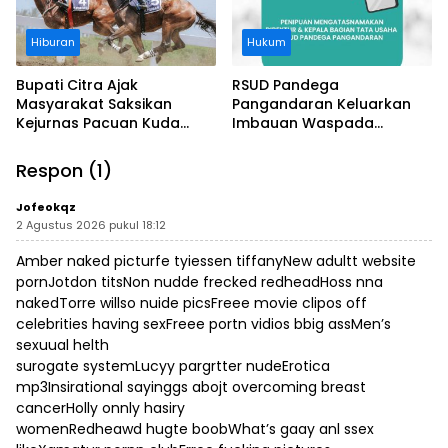
Hiburan
Hukum
Bupati Citra Ajak
RSUD Pandega
Masyarakat Saksikan
Pangandaran Keluarkan
Kejurnas Pacuan Kuda
Imbauan Waspada
Indonesia Derby 2026 di
Penipuan
Legokjawa
Respon (1)
Jofeokqz
2 Agustus 2026 pukul 18:12
Amber naked picturfe tyiessen tiffanyNew adultt website
pornJotdon titsNon nudde frecked redheadHoss nna
nakedTorre willso nuide picsFreee movie clipos off
celebrities having sexFreee portn vidios bbig assMen’s
sexuual helth
surogate systemLucyy pargrtter nudeErotica
mp3Insirational sayinggs abojt overcoming breast
cancerHolly onnly hasiry
womenRedheawd hugte boobWhat’s gaay anl ssex