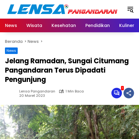
Langsung
ke
konten
News
Wisata
Kesehatan
Pendidikan
Kuliner
Beranda
News
News
Jelang Ramadan, Sungai Citumang
Pangandaran Terus Dipadati
Pengunjung
1
Lensa Pangandaran
1 Min Baca
20 Maret 2023