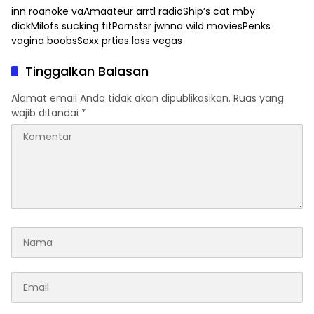
inn roanoke vaAmaateur arrtl radioShip’s cat mby
dickMilofs sucking titPornstsr jwnna wild moviesPenks
vagina boobsSexx prties lass vegas
Tinggalkan Balasan
Alamat email Anda tidak akan dipublikasikan.
Ruas yang
wajib ditandai
*