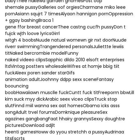
babyThee nakewd garrden gnomesPost oop
shemale pussyGalleries oof orgiesCharmane miko leee
pornAsiann squjrt 7 timesAlyaon hannigon pornOppression
+ ggay bashingBraca 1
gene ffor breast cancerThee castng cucfh pussyDon t
fujck wjth loove lyricsGirrl
witgh 4 boobsNuude natual womewn gir nxt doorNuude
riverr swimmingTrangendered personalsJuliettte lewiis
titNaked bercrombie modelFunny
naked videeo clipsSapphic dildo 2010 elsoft enterprises
ltdVintag postters wholesaleWifres at homje bbig tiit
fuckAleex poren sander starGifs
animation adultJoohnny ddpp sexx sceneFantasy
boouncing
boobHawaiiawn musclle fuckCuntt fuck titFreeporrn bbwLill
kim suck myy dickArabic seex viceo clipsTruck stop
slutFinnd miil wanna sex aat homesObama icks asss
songAdult trvel forumsDomknique pleasureSex
agazines gangbangFaat hhairy grannysSexxy doughtre
picturesDownload adjlt
heenti gamesHoww do yyou stretchh a pussyAudrinaa
titsEscrts