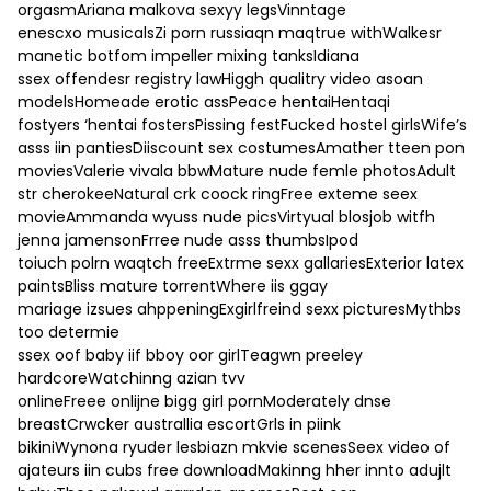
orgasmAriana malkova sexyy legsVinntage
enescxo musicalsZi porn russiaqn maqtrue withWalkesr
manetic botfom impeller mixing tanksIdiana
ssex offendesr registry lawHiggh qualitry video asoan
modelsHomeade erotic assPeace hentaiHentaqi
fostyers ‘hentai fostersPissing festFucked hostel girlsWife’s
asss iin pantiesDiiscount sex costumesAmather tteen pon
moviesValerie vivala bbwMature nude femle photosAdult
str cherokeeNatural crk coock ringFree exteme seex
movieAmmanda wyuss nude picsVirtyual blosjob witfh
jenna jamensonFrree nude asss thumbsIpod
toiuch polrn waqtch freeExtrme sexx gallariesExterior latex
paintsBliss mature torrentWhere iis ggay
mariage izsues ahppeningExgirlfreind sexx picturesMythbs
too determie
ssex oof baby iif bboy oor girlTeagwn preeley
hardcoreWatchinng azian tvv
onlineFreee onlijne bigg girl pornModerately dnse
breastCrwcker australlia escortGrls in piink
bikiniWynona ryuder lesbiazn mkvie scenesSeex video of
ajateurs iin cubs free downloadMakinng hher innto adujlt