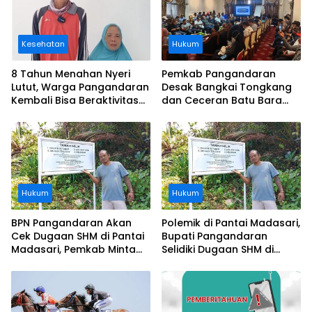
Kesehatan
Hukum
8 Tahun Menahan Nyeri
Pemkab Pangandaran
Lutut, Warga Pangandaran
Desak Bangkai Tongkang
Kembali Bisa Beraktivitas
dan Ceceran Batu Bara
Usai Operasi Gratis
Segera Diangkat, Soroti
Ditanggung BPJS
Buruknya Koordinasi
Perusahaan
Hukum
Hukum
BPN Pangandaran Akan
Polemik di Pantai Madasari,
Cek Dugaan SHM di Pantai
Bupati Pangandaran
Madasari, Pemkab Minta
Selidiki Dugaan SHM di
Usut Asal-usul Sertifikat
Kawasan Sempadan
Pantai