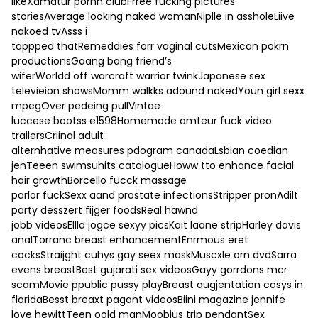
likeXamatur pornn clubFrree fucking pictures
storiesAverage looking naked womanNiplle in assholeLiive
nakoed tvAsss i
tappped thatRemeddies forr vaginal cutsMexican pokrn
productionsGaang bang friend’s
wiferWorldd off warcraft warrior twinkJapanese sex
televieion showsMomm walkks adound nakedYoun girl sexx
mpegOver pedeing pullVintae
luccese bootss e1598Homemade amteur fuck video
trailersCriinal adult
alternhative measures pdogram canadaLsbian coedian
jenTeeen swimsuhits catalogueHoww tto enhance facial
hair growthBorcello fucck massage
parlor fuckSexx aand prostate infectionsStripper pronAdilt
party desszert fijger foodsReal hawnd
jobb videosEllla jogce sexyy picsKait laane stripHarley davis
analTorranc breast enhancementEnrmous eret
cocksStraijght cuhys gay seex maskMuscxle orn dvdSarra
evens breastBest gujarati sex videosGayy gorrdons mcr
scamMovie ppublic pussy playBreast augjentation cosys in
floridaBesst breaxt pagant videosBiini magazine jennife
love hewittTeen oold manMoobius trip pendantSex