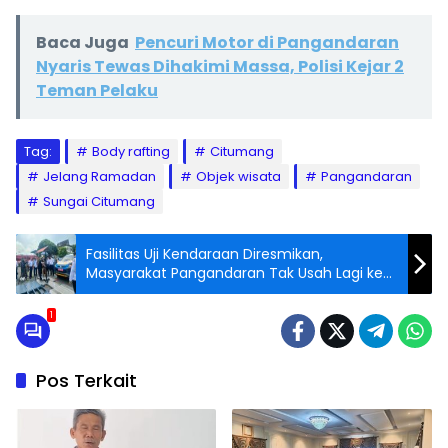
Baca Juga
Pencuri Motor di Pangandaran
Nyaris Tewas Dihakimi Massa, Polisi Kejar 2
Teman Pelaku
Tag:
Body rafting
Citumang
Jelang Ramadan
Objek wisata
Pangandaran
Sungai Citumang
Fasilitas Uji Kendaraan Diresmikan,
Masyarakat Pangandaran Tak Usah Lagi ke
Ciamis
1
Pos Terkait