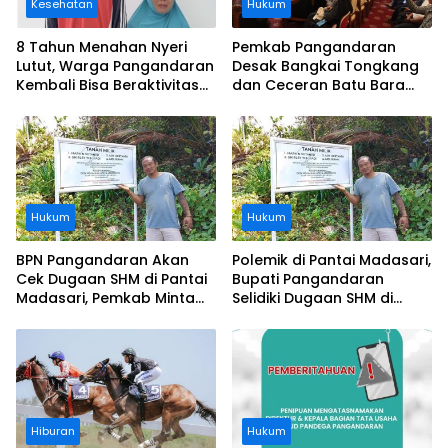
Kesehatan
Hukum
8 Tahun Menahan Nyeri
Pemkab Pangandaran
Lutut, Warga Pangandaran
Desak Bangkai Tongkang
Kembali Bisa Beraktivitas
dan Ceceran Batu Bara
Usai Operasi Gratis
Segera Diangkat, Soroti
Ditanggung BPJS
Buruknya Koordinasi
Perusahaan
Hukum
Hukum
BPN Pangandaran Akan
Polemik di Pantai Madasari,
Cek Dugaan SHM di Pantai
Bupati Pangandaran
Madasari, Pemkab Minta
Selidiki Dugaan SHM di
Usut Asal-usul Sertifikat
Kawasan Sempadan
Pantai
Hiburan
Hukum