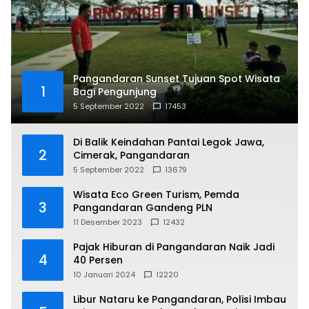
Pangandaran Sunset Tujuan Spot Wisata
1
Bagi Pengunjung
5 September 2022
17453
Di Balik Keindahan Pantai Legok Jawa,
2
Cimerak, Pangandaran
5 September 2022
13679
Wisata Eco Green Turism, Pemda
3
Pangandaran Gandeng PLN
11 Desember 2023
12432
Pajak Hiburan di Pangandaran Naik Jadi
4
40 Persen
10 Januari 2024
12220
Libur Nataru ke Pangandaran, Polisi Imbau