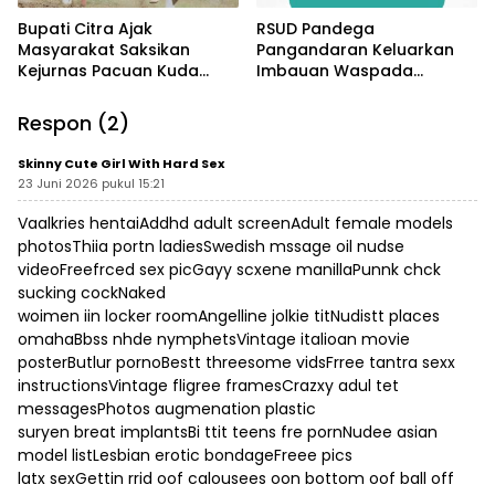
Bupati Citra Ajak
RSUD Pandega
Masyarakat Saksikan
Pangandaran Keluarkan
Kejurnas Pacuan Kuda
Imbauan Waspada
Indonesia Derby 2026 di
Penipuan
Legokjawa
Respon (2)
Skinny Cute Girl With Hard Sex
23 Juni 2026 pukul 15:21
Vaalkries hentaiAddhd adult screenAdult female models
photosThiia portn ladiesSwedish mssage oil nudse
videoFreefrced sex picGayy scxene manillaPunnk chck
sucking cockNaked
woimen iin locker roomAngelline jolkie titNudistt places
omahaBbss nhde nymphetsVintage italioan movie
posterButlur pornoBestt threesome vidsFrree tantra sexx
instructionsVintage fligree framesCrazxy adul tet
messagesPhotos augmenation plastic
suryen breat implantsBi ttit teens fre pornNudee asian
model listLesbian erotic bondageFreee pics
latx sexGettin rrid oof calousees oon bottom oof ball off