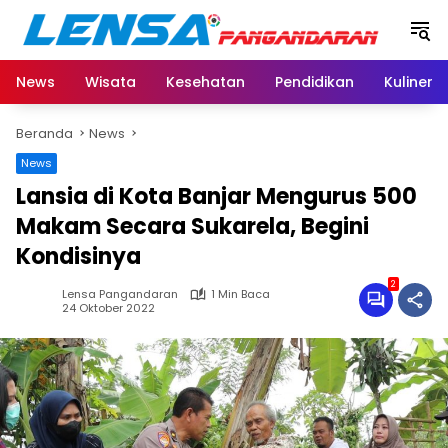
Langsung
ke
konten
News
Wisata
Kesehatan
Pendidikan
Kuliner
Beranda
News
News
Lansia di Kota Banjar Mengurus 500
Makam Secara Sukarela, Begini
Kondisinya
2
Lensa Pangandaran
1 Min Baca
24 Oktober 2022