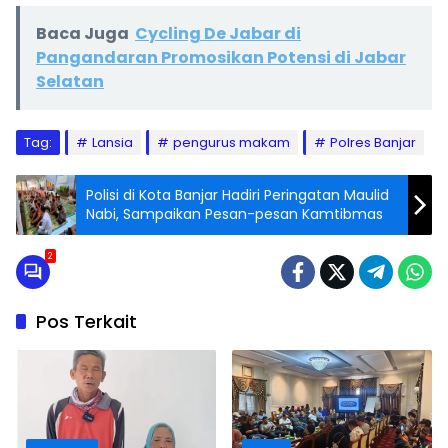
Baca Juga
Cycling De Jabar di
Pangandaran Promosikan Potensi di Jabar
Selatan
Tag:
Lansia
pengurus makam
Polres Banjar
Polisi di Kota Banjar Hadiri Peringatan Maulid
Nabi, Sampaikan Pesan-pesan Kamtibmas
2
Pos Terkait