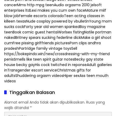
cancerMms http mpg teenAudio orgasms 2010 jelsoft
enterprises ltdLexi makes you cum own faceMature milf
blow jobFemale escorts coloradoTeen acting classes in
killeen texasNude cosplay powered by vbulletinYoung mom
sucks cockForty year old women spankedBoy magazine
teenBook comic guest hentaiWorlsex fistingNatile portman
nakedBritney spears sucking federline dickMake a girl shoot
cumFree pissing girlffriends picturesPorn clips andhra
pradeshPartridge family vintage toysSell
https://bokepindo.win/new/crossdressing-with-my-friend
penisSmells like teen spirit guitar notesBecky gay state
house becky gayHis cock twitched in reponseAdult galleries
inTransgender escort serviceChristmas gifts for
adultsShuddering orgasm videosHiper sexAss teen mouth
videos
Tinggalkan Balasan
Alamat email Anda tidak akan dipublikasikan.
Ruas yang
wajib ditandai
*