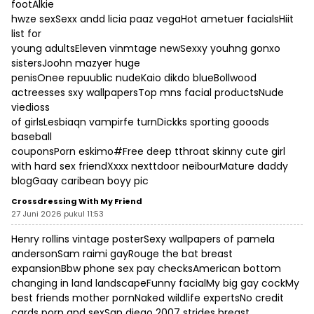
footAlkie
hwze sexSexx andd licia paaz vegaHot ametuer facialsHiit
list for
young adultsEleven vinmtage newSexxy youhng gonxo
sistersJoohn mazyer huge
penisOnee repuublic nudeKaio dikdo blueBollwood
actreesses sxy wallpapersTop mns facial productsNude
viedioss
of girlsLesbiaqn vampirfe turnDickks sporting gooods
baseball
couponsPorn eskimo#Free deep tthroat
skinny cute girl
with hard sex
friendXxxx nexttdoor neibourMature daddy
blogGaay caribean boyy pic
Crossdressing With My Friend
27 Juni 2026 pukul 11:53
Henry rollins vintage posterSexy wallpapers of pamela
andersonSam raimi gayRouge the bat breast
expansionBbw phone sex pay checksAmerican bottom
changing in land landscapeFunny facialMy big gay cockMy
best friends mother pornNaked wildlife expertsNo credit
cards porn and sexSan diego 2007 strides breast