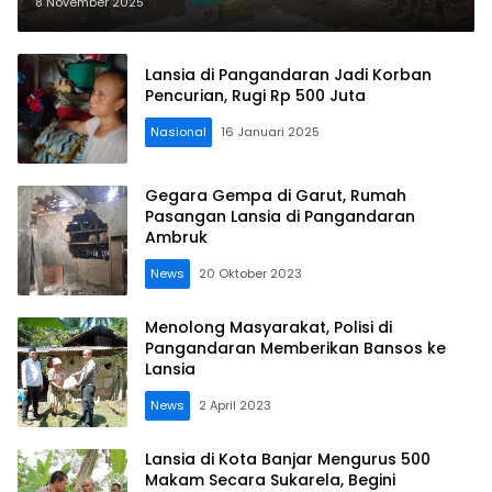
Kebakaran di Cimerak
8 November 2025
Lansia di Pangandaran Jadi Korban
Pencurian, Rugi Rp 500 Juta
Nasional
16 Januari 2025
Gegara Gempa di Garut, Rumah
Pasangan Lansia di Pangandaran
Ambruk
News
20 Oktober 2023
Menolong Masyarakat, Polisi di
Pangandaran Memberikan Bansos ke
Lansia
News
2 April 2023
Lansia di Kota Banjar Mengurus 500
Makam Secara Sukarela, Begini