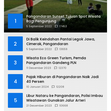
Pangandaran Sunset Tujuan Spot Wisata
1
Bagi Pengunjung
5 September 2022
17453
Di Balik Keindahan Pantai Legok Jawa,
2
Cimerak, Pangandaran
5 September 2022
13659
Wisata Eco Green Turism, Pemda
3
Pangandaran Gandeng PLN
11 Desember 2023
12370
Pajak Hiburan di Pangandaran Naik Jadi
4
40 Persen
10 Januari 2024
12208
Libur Nataru ke Pangandaran, Polisi Imbau
5
Wisatawan Gunakan Jalur Arteri
21 Desember 2023
10668