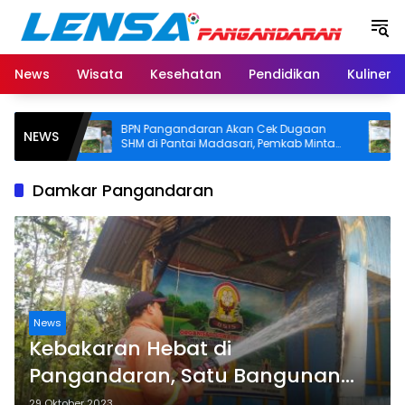
Langsung
ke
konten
News
Wisata
Kesehatan
Pendidikan
Kuliner
BPN Pangandaran Akan Cek Dugaan
Polemik
NEWS
SHM di Pantai Madasari, Pemkab Minta
Pangan
Usut Asal-usul Sertifikat
Kawasa
Damkar Pangandaran
News
Kebakaran Hebat di
Pangandaran, Satu Bangunan
Sekolah Ikut Terbakar
29 Oktober 2023