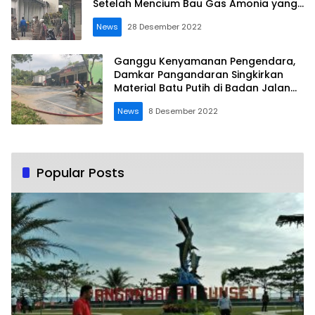
Setelah Mencium Bau Gas Amonia yang
Keluar dari Pabrik Ikan Milik Susi
News
28 Desember 2022
Pudjiastuti
Ganggu Kenyamanan Pengendara,
Damkar Pangandaran Singkirkan
Material Batu Putih di Badan Jalan
Raya Nasional
News
8 Desember 2022
Popular Posts