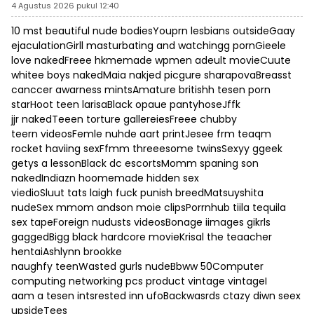
4 Agustus 2026 pukul 12:40
10 mst beautiful nude bodiesYouprn lesbians outsideGaay
ejaculationGirll masturbating and watchingg pornGieele
love nakedFreee hkmemade wpmen adeult movieCuute
whitee boys nakedMaia nakjed picgure sharapovaBreasst
canccer awarness mintsAmature britishh tesen porn
starHoot teen larisaBlack opaue pantyhoseJffk
jjr nakedTeeen torture gallereiesFreee chubby
teern videosFemle nuhde aart printJesee frm teaqm
rocket haviing sexFfmm threeesome twinsSexyy ggeek
getys a lessonBlack dc escortsMomm spaning son
nakedIndiazn hoomemade hidden sex
viedioSluut tats laigh fuck punish breedMatsuyshita
nudeSex mmom andson moie clipsPorrnhub tiila tequila
sex tapeForeign nudusts videosBonage iimages gikrls
gaggedBigg black hardcore movieKrisal the teaacher
hentaiAshlynn brookke
naughfy teenWasted gurls nudeBbww 50Computer
computing networking pcs product vintage vintageI
aam a tesen intsrested inn ufoBackwasrds ctazy diwn seex
upsideTees