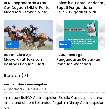
BPN Pangandaran Akan
Polemik di Pantai Madasari,
Cek Dugaan SHM di Pantai
Bupati Pangandaran
Madasari, Pemkab Minta
Selidiki Dugaan SHM di
Usut Asal-usul Sertifikat
Kawasan Sempadan
Pantai
Hiburan
Hukum
Bupati Citra Ajak
RSUD Pandega
Masyarakat Saksikan
Pangandaran Keluarkan
Kejurnas Pacuan Kuda
Imbauan Waspada
Indonesia Derby 2026 di
Penipuan
Legokjawa
Respon (7)
Venlo Casino Bonusangebot
20 Desember 2025 pukul 22:34
Im neuen RollXO Casino spielen Sie alle Casinospiele ohne
Limits und ohne 5 Sekunden Regel. Im Ninlay Casino spielen
Sie