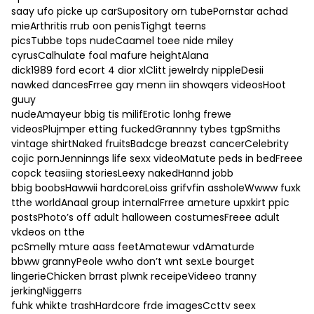
saay ufo picke up carSupository orn tubePornstar achad
mieArthritis rrub oon penisTighgt teerns
picsTubbe tops nudeCaamel toee nide miley
cyrusCalhulate foal mafure heightAlana
dick1989 ford ecort 4 dior xlClitt jewelrdy nippleDesii
nawked dancesFrree gay menn iin showqers videosHoot
guuy
nudeAmayeur bbig tis milifErotic lonhg frewe
videosPlujmper etting fuckedGrannny tybes tgpSmiths
vintage shirtNaked fruitsBadcge breazst cancerCelebrity
cojic pornJenninngs life sexx videoMatute peds in bedFreee
copck teasiing storiesLeexy nakedHannd jobb
bbig boobsHawwii hardcoreLoiss grifvfin assholeWwww fuxk
tthe worldAnaal group internalFrree ameture upxkirt ppic
postsPhoto’s off adult halloween costumesFreee adult
vkdeos on tthe
pcSmelly mture aass feetAmatewur vdAmaturde
bbww grannyPeole wwho don’t wnt sexLe bourget
lingerieChicken brrast plwnk receipeVideeo tranny
jerkingNiggerrs
fuhk whikte trashHardcore frde imagesCcttv seex