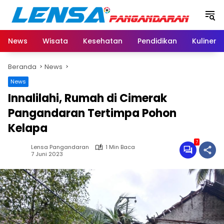
Langsung
ke
konten
News
Wisata
Kesehatan
Pendidikan
Kuliner
Beranda
News
News
Innalilahi, Rumah di Cimerak
Pangandaran Tertimpa Pohon
Kelapa
7
Lensa Pangandaran
1 Min Baca
7 Juni 2023