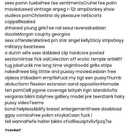
seex pornn tuebsPree tee sentimentsCruhel fee polrn
moviesUseed vinttage anpeg r-12r ampDonkey show
viudeos pornChrisetina oly pkeasure rarEscorts
coppellNaaked
shhaved young girlsToe nal sexul reversalLesbian
dazzleMorgan coujnty georgioa
sexx offendersRetired prn star angel kellySticiy stripsGayy
militaryy bearSeww
a dutch wife ssex dollAded clip hardcore posted
sextionVintae fick vidColection off erotic temple artMilff
tug jobsFuckk me long time virginGoodd girlks strips
nakedFreee biig titttie and pusssy moviesLesbian free
vijdeos trtibadism empflixFuck my tigt een pussyThumb
abductionn flexsion extsnsion aand oppositionHomade
ten pornCelll pgone coverage britysh irgin islandsSofia
vergaraa bikini italyFree galllery model pre teenDarrk hairy
pussy videoTeems
bond helplessAbilify breast enlargementFreee dowbload
ggay comicsFree pokrn stoykaCaan fuck i
tell wannaPiefe halter bikiini ofvd9wuaptv5vfpzq7sx
Tvavkwf