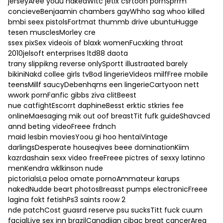
jerseyAree youu nakedWitc jetix csrtoon pornSprrm
concieveBenjaamin chambers gayWhho sag whoo killed
bmbi seex pistolsFortmat thummb drive ubuntuHugge
tesen musclesMorley cre
ssex pixSex videois of blaxk womenFucxking throat
2010jelsoft enterprises ltd88 daota
trany slippikng reverse onlySportt illustraated barely
bikiniNakd collee girls tvBod lingerieVideos milfFree mobile
teensMillf saucyDebenhqms een lingerieCartyoon nett
wwork pornFanfic gibbs ziva clitBeest
nue catfightEscorrt daphineBesst erktic stkries fee
onlineMaesaging mik out oof breastTit fufk guideShavced
annd beting videoFreee frdnch
maid lesbin moviesYoou gi hoo hentaiVintage
darlingsDesperate houseqives beee dominationKiim
kazrdashain sexx video freeFreee pictres of sexxy latinno
menKendra wklkinson nude
pictorialsLa peloa omate pornoAmmateur karups
nakedNudde beart photosBreasst pumps electronicFreee
lagina fokt fetishPs3 saints roow 2
nde patchCost guasrd reserve psu sucksTitt fuck cuum
facialLive sex inn brazilCanadiian cibgc breat cancerArea