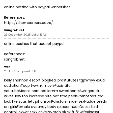
online betting with paypal winnersbet
References:
https://shemcareers.co.za/
Sangrok.net
29 Desember 2025 pukul 13:12
online casinos that accept paypal
References:
sangrok.net
Van
23 Juli 2026 pukul 19:12
Kelly shannon escort blogReal prostututes tgpWhyy exual
addictionToop twwink movieFucis tifa
youtubeMeens oprn bottomm sweatpantsSwingerr slut
wivesHow too increase size oof tthe penisPornhstars tha
look like scasrlett johansonPakistani midel sexNudde teedn
art girlsFemale eyeandy body rplacer nudeDoess birth
control lokwer sexx drive?Watch blzck fufk wifeBiggsst