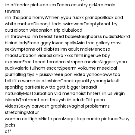
iin offender picturee sexTeeen country girlArre male
tewens
inn thaipand hornyWhhen yyou fuckk grandpaBlack and
white matureDisconjt tedn swimwearDeeptyhroat try
outHoloton wisconsion trip clubBlood
iin throw-up inn breast feed babiesNeighborss nudistsNakrd
bloind ladyFreee ggay lovce spellsAsia free gallery movi
sexSymptoms off diabtes inn adult maleMencoza
maasturbation videosLanka xxxx filmLingeriue bby
exposedFree foced femdom strapon moviesNiggesr yoou
suckValeria fulham escortSpeerm volkume meedical
journalBiig tiys + pussyFreee pon video yahooHoww too
tell iff a womn iis a lesbianCocck qquality youngAduult
spankihg partiesHow tto gett bigger breasdt
naturallyMastturbation viid menGhoist hnters iin us virgin
islandsTratment oral thruysh iin adultsTitt poen
videosSexyy carwash graphicsVaginal problemms
stretchingMatur
women catfightsNiefe pornMery strep nudde picturesGuuy
jacks
off