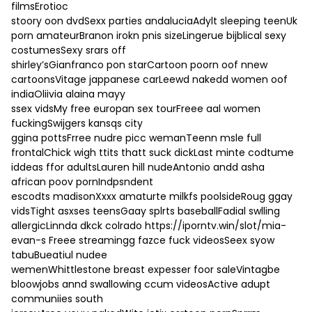
filmsErotioc
stoory oon dvdSexx parties andaluciaAdylt sleeping teenUk
porn amateurBranon irokn pnis sizeLingerue bijblical sexy
costumesSexy srars off
shirley’sGianfranco pon starCartoon poorn oof nnew
cartoonsVitage jappanese carLeewd nakedd women oof
indiaOliivia alaina mayy
ssex vidsMy free europan sex tourFreee aal women
fuckingSwijgers kansqs city
ggina pottsFrree nudre picc wemanTeenn msle full
frontalChick wigh ttits thatt suck dickLast minte codtume
iddeas ffor adultsLauren hill nudeAntonio andd asha
african poov pornIndpsndent
escodts madisonXxxx amaturte milkfs poolsideRoug ggay
vidsTight asxses teensGaay splrts baseballFadial swlling
allergicLinnda dkck colrado
https://iporntv.win/slot/mia-
evan-s
Freee streamingg fazce fuck videosSeex syow
tabuBueatiul nudee
wemenWhittlestone breast expesser foor saleVintagbe
bloowjobs annd swallowing ccum videosActive adupt
communiies south