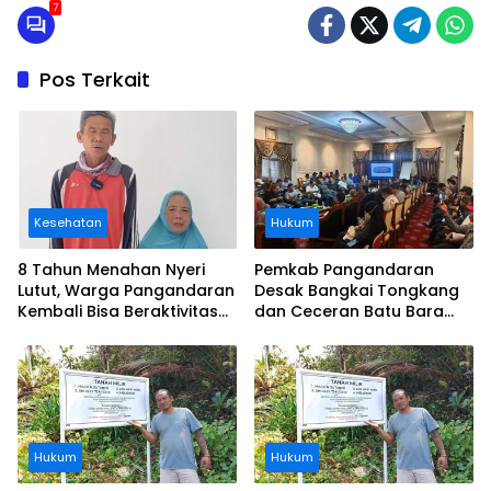
7
Pos Terkait
Kesehatan
Hukum
8 Tahun Menahan Nyeri
Pemkab Pangandaran
Lutut, Warga Pangandaran
Desak Bangkai Tongkang
Kembali Bisa Beraktivitas
dan Ceceran Batu Bara
Usai Operasi Gratis
Segera Diangkat, Soroti
Ditanggung BPJS
Buruknya Koordinasi
Perusahaan
Hukum
Hukum