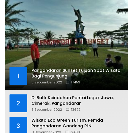
Pangandaran Sunset Tujuan Spot Wisata
1
Bagi Pengunjung
5 September 2022
17453
Di Balik Keindahan Pantai Legok Jawa,
2
Cimerak, Pangandaran
5 September 2022
13672
Wisata Eco Green Turism, Pemda
3
Pangandaran Gandeng PLN
11 Desember 2023
12408