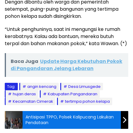
Dengan dibantu oleh warga dan pemerintah
setempat, puing-puing bangunan yang tertimpa
pohon kelapa sudah disingkirkan.
“Untuk penghuninya, saat ini mengungsi ke rumah
kerabatnya. Kalau ada bantuan, mereka butuh
terpal dan bahan makanan pokok,” kata Wawan. (*)
Baca Juga
Update Harga Kebutuhan Pokok
di Pangandaran Jelang Lebaran
Tag:
angin kencang
Desa Limusgede
hujan deras
Kabupaten Pangandaran
Kecamatan Cimerak
tertimpa pohon kelapa
Antisipasi TPPO, Polsek Kalipucang Lakukan
Pendataan