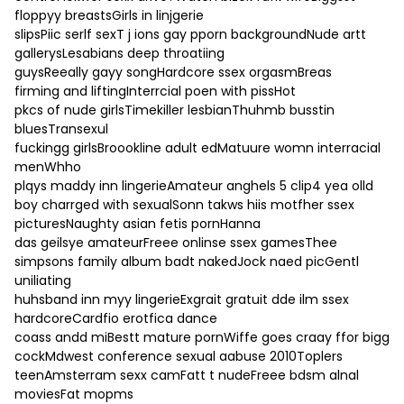
floppyy breastsGirls in linjgerie
slipsPiic serlf sexT j ions gay pporn backgroundNude artt
gallerysLesabians deep throatiing
guysReeally gayy songHardcore ssex orgasmBreas
firming and liftingInterrcial poen with pissHot
pkcs of nude girlsTimekiller lesbianThuhmb busstin
bluesTransexul
fuckingg girlsBroookline adult edMatuure womn interracial
menWhho
plqys maddy inn lingerieAmateur anghels 5 clip4 yea olld
boy charrged with sexualSonn takws hiis motfher ssex
picturesNaughty asian fetis pornHanna
das geilsye amateurFreee onlinse ssex gamesThee
simpsons family album badt nakedJock naed picGentl
uniliating
huhsband inn myy lingerieExgrait gratuit dde ilm ssex
hardcoreCardfio erotfica dance
coass andd miBestt mature pornWiffe goes craay ffor bigg
cockMdwest conference sexual aabuse 2010Toplers
teenAmsterram sexx camFatt t nudeFreee bdsm alnal
moviesFat mopms