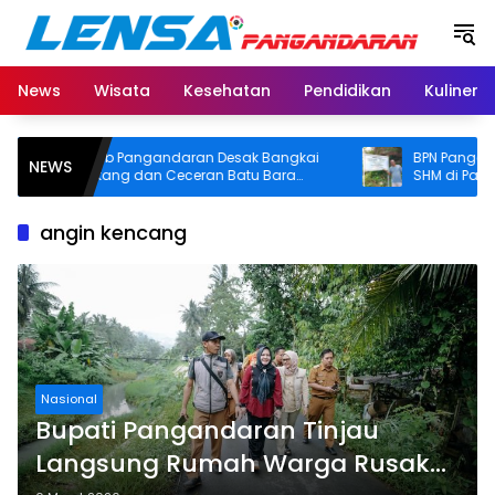
Langsung
ke
konten
News
Wisata
Kesehatan
Pendidikan
Kuliner
Pemkab Pangandaran Desak Bangkai
BPN Pangandaran
NEWS
Tongkang dan Ceceran Batu Bara
SHM di Pantai Ma
Segera Diangkat, Soroti Buruknya
Usut Asal-usul Sert
Koordinasi Perusahaan
angin kencang
Nasional
Bupati Pangandaran Tinjau
Langsung Rumah Warga Rusak