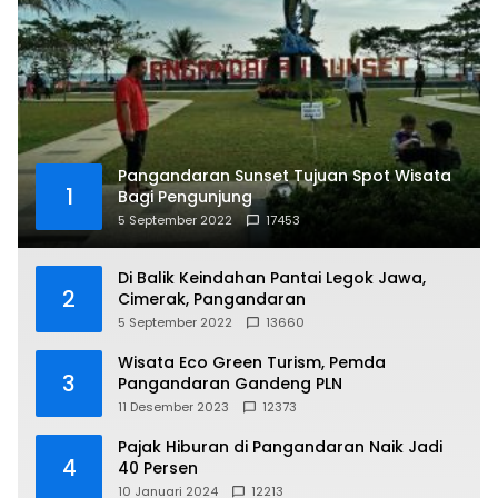
Pangandaran Sunset Tujuan Spot Wisata
1
Bagi Pengunjung
5 September 2022
17453
Di Balik Keindahan Pantai Legok Jawa,
2
Cimerak, Pangandaran
5 September 2022
13660
Wisata Eco Green Turism, Pemda
3
Pangandaran Gandeng PLN
11 Desember 2023
12373
Pajak Hiburan di Pangandaran Naik Jadi
4
40 Persen
10 Januari 2024
12213