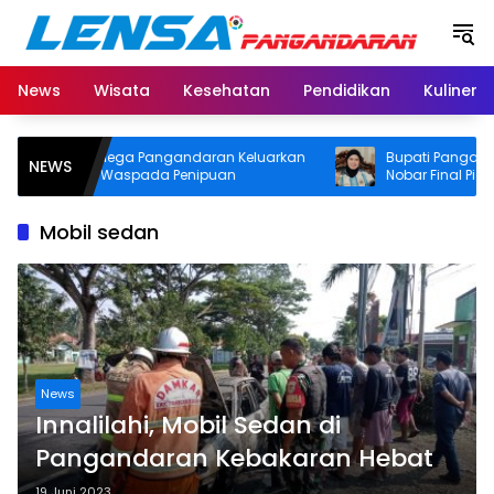
Langsung
ke
konten
News
Wisata
Kesehatan
Pendidikan
Kuliner
RSUD Pandega Pangandaran Keluarkan
Bupati Pangandaran 
NEWS
Imbauan Waspada Penipuan
Nobar Final Piala Dun
Door Prize
Mobil sedan
News
Innalilahi, Mobil Sedan di
Pangandaran Kebakaran Hebat
19 Juni 2023