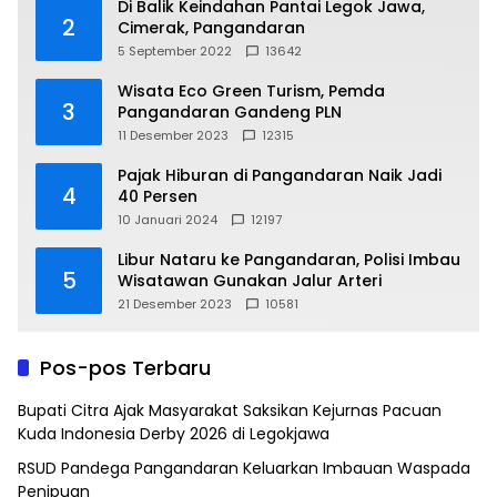
Di Balik Keindahan Pantai Legok Jawa,
2
Cimerak, Pangandaran
5 September 2022
13642
Wisata Eco Green Turism, Pemda
3
Pangandaran Gandeng PLN
11 Desember 2023
12315
Pajak Hiburan di Pangandaran Naik Jadi
4
40 Persen
10 Januari 2024
12197
Libur Nataru ke Pangandaran, Polisi Imbau
5
Wisatawan Gunakan Jalur Arteri
21 Desember 2023
10581
Pos-pos Terbaru
Bupati Citra Ajak Masyarakat Saksikan Kejurnas Pacuan
Kuda Indonesia Derby 2026 di Legokjawa
RSUD Pandega Pangandaran Keluarkan Imbauan Waspada
Penipuan