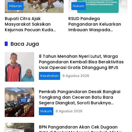
Hiburan
Hukum
Bupati Citra Ajak
RSUD Pandega
Masyarakat Saksikan
Pangandaran Keluarkan
Kejurnas Pacuan Kuda
Imbauan Waspada
Indonesia Derby 2026 di
Penipuan
Legokjawa
Baca Juga
8 Tahun Menahan Nyeri Lutut, Warga
Pangandaran Kembali Bisa Beraktivitas
Usai Operasi Gratis Ditanggung BPJS
Kesehatan
6 Agustus 2026
Pemkab Pangandaran Desak Bangkai
Tongkang dan Ceceran Batu Bara
Segera Diangkat, Soroti Buruknya
Koordinasi Perusahaan
Hukum
6 Agustus 2026
BPN Pangandaran Akan Cek Dugaan