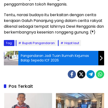
penggambaran tokoh Rengganis.
Tentu, narasi budaya itu berkaitan dengan cerita
kerajaan Galuh Pananjung yang dalam cerita rakyat
dikenal sebagai tempat lahirnya Dewi Rengganis dan
berkembangnya kesenian ronggeng gunung. (®)
Tag:
Bupati Pangandaran
Hajat laut
Pangandaran Jadi Tuan Rumah Kejurnas
Balap Sepeda ICF 2026
Pos Terkait