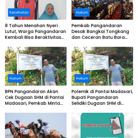
Kesehatan
Hukum
8 Tahun Menahan Nyeri
Pemkab Pangandaran
Lutut, Warga Pangandaran
Desak Bangkai Tongkang
Kembali Bisa Beraktivitas
dan Ceceran Batu Bara
Usai Operasi Gratis
Segera Diangkat, Soroti
Ditanggung BPJS
Buruknya Koordinasi
Perusahaan
Hukum
Hukum
BPN Pangandaran Akan
Polemik di Pantai Madasari,
Cek Dugaan SHM di Pantai
Bupati Pangandaran
Madasari, Pemkab Minta
Selidiki Dugaan SHM di
Usut Asal-usul Sertifikat
Kawasan Sempadan
Pantai