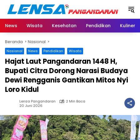
Langsung
ke
konten
News
Wisata
Kesehatan
Pendidikan
Kuliner
Beranda
Nasional
Nasional
News
Pendidikan
Wisata
Hajat Laut Pangandaran 1448 H,
Bupati Citra Dorong Narasi Budaya
Dewi Rengganis Gantikan Mitos Nyi
Loro Kidul
Lensa Pangandaran
2 Min Baca
20 Juni 2026