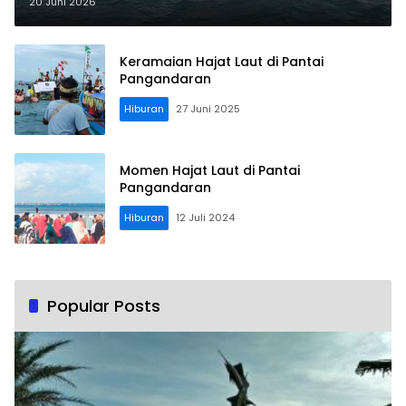
Budaya Dewi Rengganis Gantikan
20 Juni 2026
Mitos Nyi Loro Kidul
Keramaian Hajat Laut di Pantai
Pangandaran
Hiburan
27 Juni 2025
Momen Hajat Laut di Pantai
Pangandaran
Hiburan
12 Juli 2024
Popular Posts