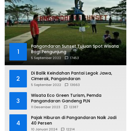
Pangandaran Sunset Tujuan Spot Wisata
1
Bagi Pengunjung
5 September 2022
17453
Di Balik Keindahan Pantai Legok Jawa,
2
Cimerak, Pangandaran
5 September 2022
13663
Wisata Eco Green Turism, Pemda
3
Pangandaran Gandeng PLN
11 Desember 2023
12387
Pajak Hiburan di Pangandaran Naik Jadi
4
40 Persen
10 Januari 2024
12214