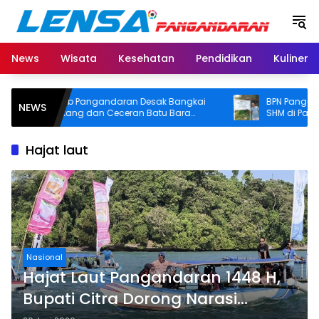
Langsung
ke
konten
News
Wisata
Kesehatan
Pendidikan
Kuliner
Pemkab Pangandaran Desak Bangkai
BPN Pangandaran
NEWS
Tongkang dan Ceceran Batu Bara
SHM di Pantai Mad
Segera Diangkat, Soroti Buruknya
Usut Asal-usul Sert
Koordinasi Perusahaan
Hajat laut
Nasional
Hajat Laut Pangandaran 1448 H,
Bupati Citra Dorong Narasi