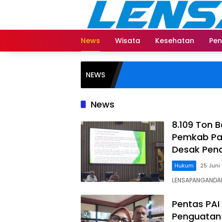
Langsung
ke
konten
News
Wisata
Kesehatan
Pen
NEWS
News
8.109 Ton 
Pemkab Pan
Desak Pen
Hukum
25 Juni
LENSAPANGANDAR
Pentas PAI
Penguatan 