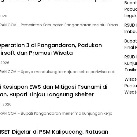
Bupat
Pacua
Legok
 2026
RSUD 
AN.COM – Pemerintah Kabupaten Pangandaran melalui Dinas
Imba
Bupat
Operation 3 di Pangandaran, Padukan
Final 
irsoft dan Promosi Wisata
RSUD 
Kunju
i 2026
Tasik
AN.COM – Upaya mendukung kemajuan sektor pariwisata di…
Wisat
Panta
i Kesiapan EWS dan Mitigasi Tsunami di
Wisat
n, Bupati Tinjau Langsung Shelter
ni 2026
AN.COM – Bupati Pangandaran menerima kunjungan kerja
ET Digelar di PSM Kalipucang, Ratusan