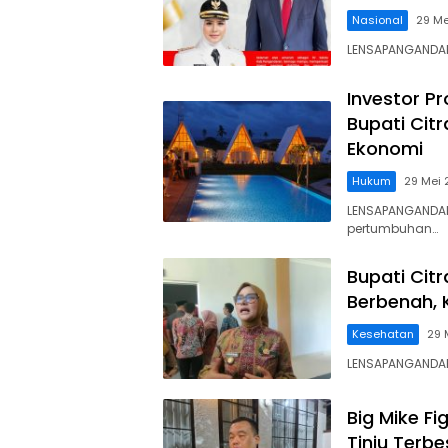
Nasional
29 Me
LENSAPANGANDARA
Investor P
Bupati Cit
Ekonomi
Hukum
29 Mei
LENSAPANGANDAR
pertumbuhan…
Bupati Cit
Berbenah, 
Kesehatan
29 
LENSAPANGANDARA
Big Mike F
Tinju Terb