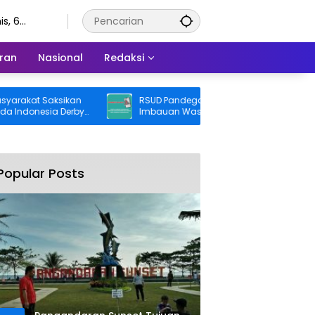
s, 6
stus 2026
ran
Nasional
Redaksi
aksikan
RSUD Pandega Pangandaran Keluarkan
a Derby
Imbauan Waspada Penipuan
Popular Posts