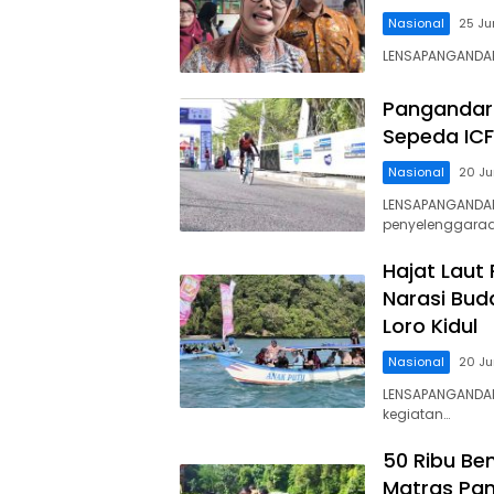
Nasional
25 Ju
LENSAPANGANDARA
Pangandara
Sepeda ICF
Nasional
20 Ju
LENSAPANGANDAR
penyelenggara
Hajat Laut
Narasi Bud
Loro Kidul
Nasional
20 Ju
LENSAPANGANDARA
kegiatan…
50 Ribu Be
Matras Pan