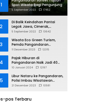
Pangandaran Sunset Tujuan
1
Spot Wisata Bagi Pengunjung
5 September 2022
17452
Di Balik Keindahan Pantai
2
Legok Jawa, Cimerak,
Pangandaran
5 September 2022
13642
Wisata Eco Green Turism,
3
Pemda Pangandaran
Gandeng PLN
11 Desember 2023
12315
Pajak Hiburan di
4
Pangandaran Naik Jadi 40
Persen
10 Januari 2024
12197
Libur Nataru ke Pangandaran,
5
Polisi Imbau Wisatawan
Gunakan Jalur Arteri
21 Desember 2023
10581
s-pos Terbaru