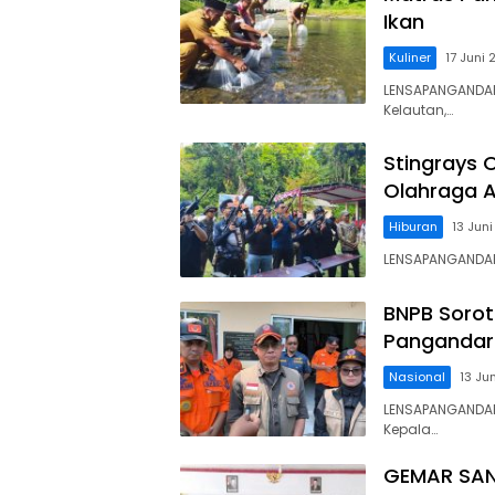
Ikan
Kuliner
17 Juni
LENSAPANGANDAR
Kelautan,…
Stingrays 
Olahraga A
Hiburan
13 Jun
LENSAPANGANDAR
BNPB Sorot
Pangandara
Nasional
13 Ju
LENSAPANGANDAR
Kepala…
GEMAR SANS