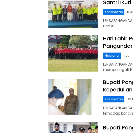
Santri Iku
Kesehatan
11 
LENSAPANGANDAR
Bhakti…
Hari Lahir 
Pangandara
Nasional
1 Jun
LENSAPANGANDA
memperingati Ha
Bupati Pan
Kepedulian
Kesehatan
30 
LENSAPANGANDAR
terhadap kondis
Bupati Pan