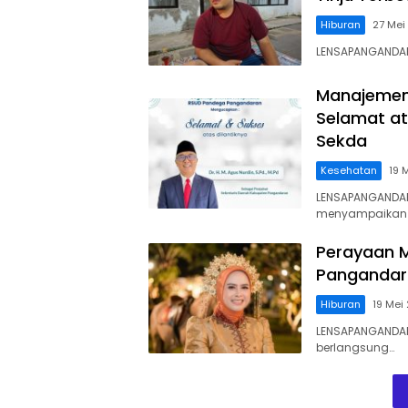
Hiburan
27 Mei
LENSAPANGANDAR
Manajemen
Selamat at
Sekda
Kesehatan
19 
LENSAPANGANDA
menyampaikan
Perayaan M
Pangandara
Hiburan
19 Mei
LENSAPANGANDAR
berlangsung…