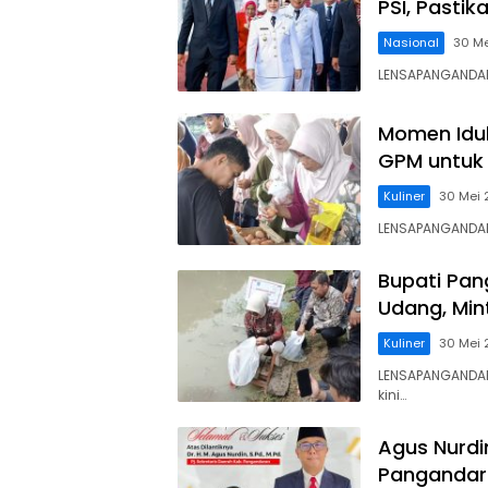
PSI, Pasti
Nasional
30 M
LENSAPANGANDAR
Momen Idul
GPM untuk 
Kuliner
30 Mei
LENSAPANGANDAR
Bupati Pan
Udang, Min
Kuliner
30 Mei
LENSAPANGANDAR
kini…
Agus Nurdi
Pangandara