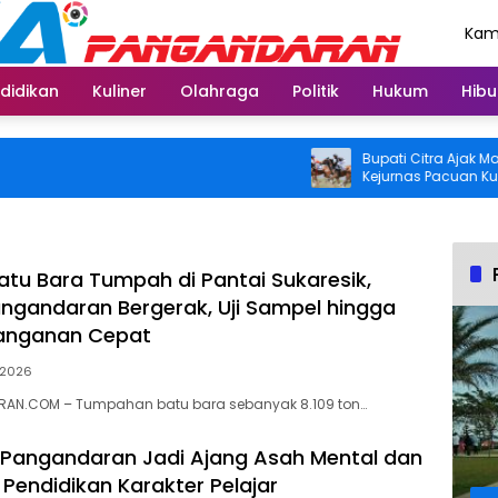
Kami
Agu
didikan
Kuliner
Olahraga
Politik
Hukum
Hibu
Bupati Citra Ajak Masyarakat S
Kejurnas Pacuan Kuda Indonesi
2026 di Legokjawa
Batu Bara Tumpah di Pantai Sukaresik,
gandaran Bergerak, Uji Sampel hingga
anganan Cepat
 2026
AN.COM – Tumpahan batu bara sebanyak 8.109 ton…
 Pangandaran Jadi Ajang Asah Mental dan
Pendidikan Karakter Pelajar