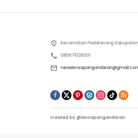
Kecamatan Padaherang Kabupaten
085871026001
newslensapangandaran@gmail.co
created by @lensapangandaran