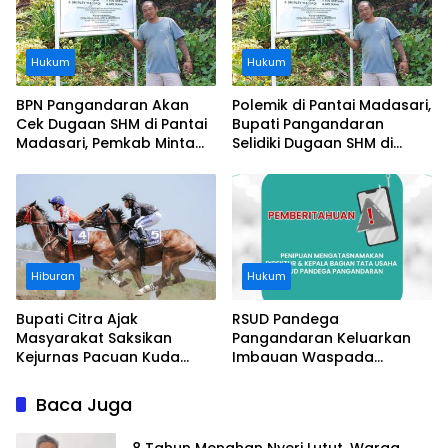
Hukum
Hukum
BPN Pangandaran Akan
Polemik di Pantai Madasari,
Cek Dugaan SHM di Pantai
Bupati Pangandaran
Madasari, Pemkab Minta
Selidiki Dugaan SHM di
Usut Asal-usul Sertifikat
Kawasan Sempadan
Pantai
Hiburan
Hukum
Bupati Citra Ajak
RSUD Pandega
Masyarakat Saksikan
Pangandaran Keluarkan
Kejurnas Pacuan Kuda
Imbauan Waspada
Indonesia Derby 2026 di
Penipuan
Legokjawa
Baca Juga
8 Tahun Menahan Nyeri Lutut, Warga