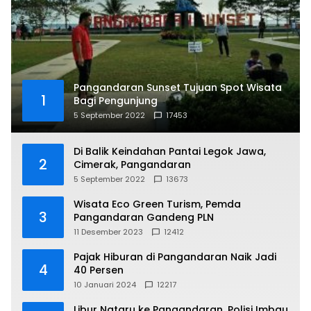
Pangandaran Sunset Tujuan Spot Wisata
1
Bagi Pengunjung
5 September 2022
17453
Di Balik Keindahan Pantai Legok Jawa,
2
Cimerak, Pangandaran
5 September 2022
13673
Wisata Eco Green Turism, Pemda
3
Pangandaran Gandeng PLN
11 Desember 2023
12412
Pajak Hiburan di Pangandaran Naik Jadi
4
40 Persen
10 Januari 2024
12217
Libur Nataru ke Pangandaran, Polisi Imbau