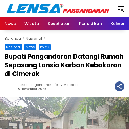
Langsung
ke
konten
News
Wisata
Kesehatan
Pendidikan
Kuliner
Beranda
Nasional
Nasional
News
Politik
Bupati Pangandaran Datangi Rumah
Sepasang Lansia Korban Kebakaran
di Cimerak
Lensa Pangandaran
2 Min Baca
8 November 2025