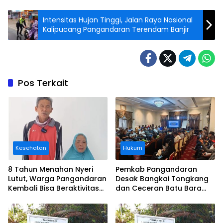
Intensitas Hujan Tinggi, Jalan Raya Nasional
Kalipucang Pangandaran Terendam Banjir
Pos Terkait
Kesehatan
Hukum
8 Tahun Menahan Nyeri
Pemkab Pangandaran
Lutut, Warga Pangandaran
Desak Bangkai Tongkang
Kembali Bisa Beraktivitas
dan Ceceran Batu Bara
Usai Operasi Gratis
Segera Diangkat, Soroti
Ditanggung BPJS
Buruknya Koordinasi
Perusahaan