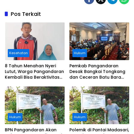
Pos Terkait
Kesehatan
Hukum
8 Tahun Menahan Nyeri
Pemkab Pangandaran
Lutut, Warga Pangandaran
Desak Bangkai Tongkang
Kembali Bisa Beraktivitas
dan Ceceran Batu Bara
Usai Operasi Gratis
Segera Diangkat, Soroti
Ditanggung BPJS
Buruknya Koordinasi
Perusahaan
Hukum
Hukum
BPN Pangandaran Akan
Polemik di Pantai Madasari,