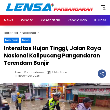
Langsung
ke
konten
News
Wisata
Kesehatan
Pendidikan
Kuliner
Beranda
Nasional
Nasional
News
Intensitas Hujan Tinggi, Jalan Raya
Nasional Kalipucang Pangandaran
Terendam Banjir
Lensa Pangandaran
2 Min Baca
11 November 2025