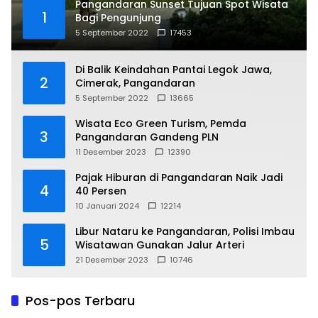
Pangandaran Sunset Tujuan Spot Wisata
1
Bagi Pengunjung
5 September 2022
17453
Di Balik Keindahan Pantai Legok Jawa,
2
Cimerak, Pangandaran
5 September 2022
13665
Wisata Eco Green Turism, Pemda
3
Pangandaran Gandeng PLN
11 Desember 2023
12390
Pajak Hiburan di Pangandaran Naik Jadi
4
40 Persen
10 Januari 2024
12214
Libur Nataru ke Pangandaran, Polisi Imbau
5
Wisatawan Gunakan Jalur Arteri
21 Desember 2023
10746
Pos-pos Terbaru