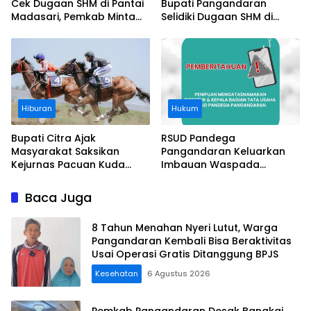
Cek Dugaan SHM di Pantai
Bupati Pangandaran
Madasari, Pemkab Minta
Selidiki Dugaan SHM di
Usut Asal-usul Sertifikat
Kawasan Sempadan
Pantai
Hiburan
Hukum
Bupati Citra Ajak
RSUD Pandega
Masyarakat Saksikan
Pangandaran Keluarkan
Kejurnas Pacuan Kuda
Imbauan Waspada
Indonesia Derby 2026 di
Penipuan
Legokjawa
Baca Juga
8 Tahun Menahan Nyeri Lutut, Warga
Pangandaran Kembali Bisa Beraktivitas
Usai Operasi Gratis Ditanggung BPJS
Kesehatan
6 Agustus 2026
Pemkab Pangandaran Desak Bangkai