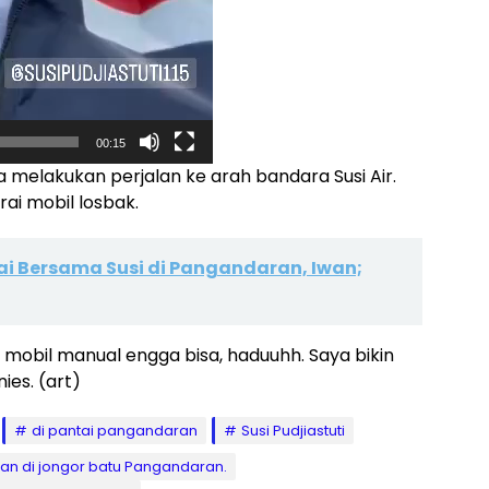
00:15
 melakukan perjalan ke arah bandara Susi Air.
ai mobil losbak.
i Bersama Susi di Pangandaran, Iwan;
n mobil manual engga bisa, haduuhh. Saya bikin
ies. (art)
di pantai pangandaran
Susi Pudjiastuti
kan di jongor batu Pangandaran.