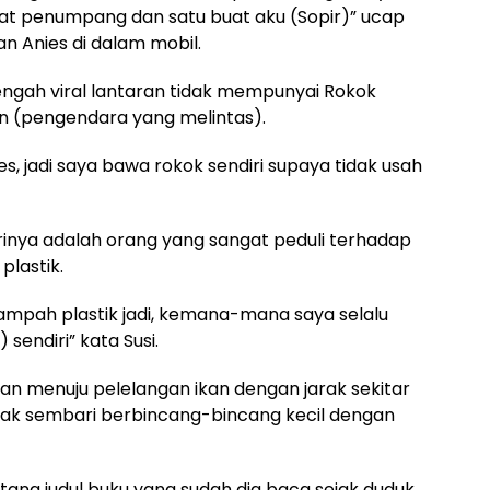
uat penumpang dan satu buat aku (Sopir)” ucap
n Anies di dalam mobil.
tengah viral lantaran tidak mempunyai Rokok
n (pengendara yang melintas).
, jadi saya bawa rokok sendiri supaya tidak usah
irinya adalah orang yang sangat peduli terhadap
plastik.
ampah plastik jadi, kemana-mana saya selalu
endiri” kata Susi.
lan menuju pelelangan ikan dengan jarak sekitar
bak sembari berbincang-bincang kecil dengan
tang judul buku yang sudah dia baca sejak duduk