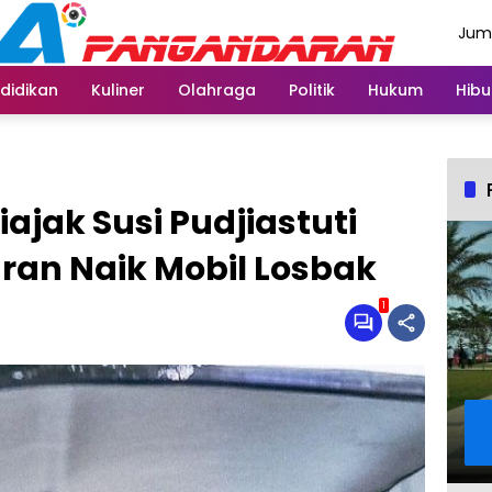
Juma
Agus
didikan
Kuliner
Olahraga
Politik
Hukum
Hibu
ajak Susi Pudjiastuti
ran Naik Mobil Losbak
1