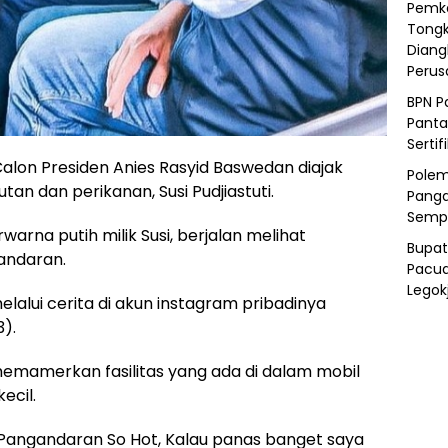
Pemka
Tongk
Diang
Peru
BPN P
Panta
Sertif
on Presiden Anies Rasyid Baswedan diajak
Polem
tan dan perikanan, Susi Pudjiastuti.
Panga
Semp
warna putih milik Susi, berjalan melihat
Bupat
gandaran.
Pacua
Legok
lalui cerita di akun instagram pribadinya
).
 memamerkan fasilitas yang ada di dalam mobil
ecil.
i Pangandaran So Hot, Kalau panas banget saya