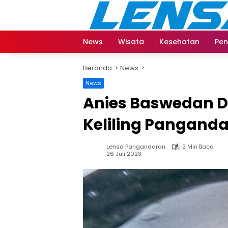
Langsung
ke
konten
News
Wisata
Kesehatan
Pen
Beranda
News
News
Anies Baswedan Di
Keliling Panganda
Lensa Pangandaran
2 Min Baca
26 Juli 2023