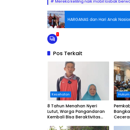
Mereka keliling naik mobil losbak berwar
HARGANAS dan Hari Anak Nasion
1
Pos Terkait
Kesehatan
Hukum
8 Tahun Menahan Nyeri
Pemkab
Lutut, Warga Pangandaran
Bangka
Kembali Bisa Beraktivitas
Cecera
Usai Operasi Gratis
Diangka
Ditanggung BPJS
Koordi