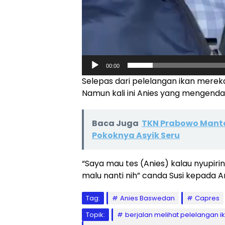
00:00
Selepas dari pelelangan ikan mereka
Namun kali ini Anies yang mengendar
Baca Juga
TKN Prabowo Manta
Pokoknya Asyik Seru
“Saya mau tes (Anies) kalau nyupiri
malu nanti nih” canda Susi kepada An
Tag:
Anies Baswedan
Capres
Topik:
berjalan melihat pelelangan i