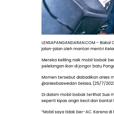
LENSAPANGANDARAN.COM – Bakal Cal
jalan-jalan oleh mantan mentri Kelau
Mereka keliling naik mobil losbak ber
pelelangan ikan di jongor batu Pan
Momen tersebut diabadikan anies me
@aniesbaswedan Selasa, (25/7/2023
Di dalam mobil losbak terlihat Susi
seperti kipas angin kecil dan bantal k
“Mobil saya tidak ber-AC. Karena d