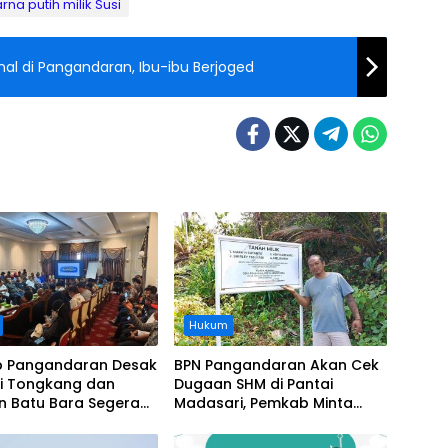
na putih milik Susi
al di Pangandaran, Ibu-ibu Berjoged
Hukum
 Pangandaran Desak
BPN Pangandaran Akan Cek
i Tongkang dan
Dugaan SHM di Pantai
n Batu Bara Segera
Madasari, Pemkab Minta
t, Soroti Buruknya
Usut Asal-usul Sertifikat
nasi Perusahaan