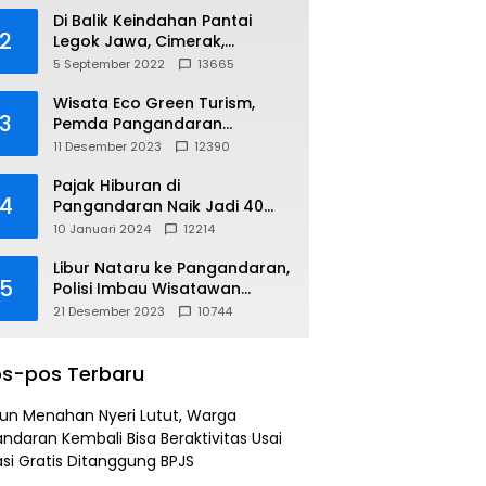
Di Balik Keindahan Pantai
2
Legok Jawa, Cimerak,
Pangandaran
5 September 2022
13665
Wisata Eco Green Turism,
3
Pemda Pangandaran
Gandeng PLN
11 Desember 2023
12390
Pajak Hiburan di
4
Pangandaran Naik Jadi 40
Persen
10 Januari 2024
12214
Libur Nataru ke Pangandaran,
5
Polisi Imbau Wisatawan
Gunakan Jalur Arteri
21 Desember 2023
10744
s-pos Terbaru
un Menahan Nyeri Lutut, Warga
ndaran Kembali Bisa Beraktivitas Usai
si Gratis Ditanggung BPJS