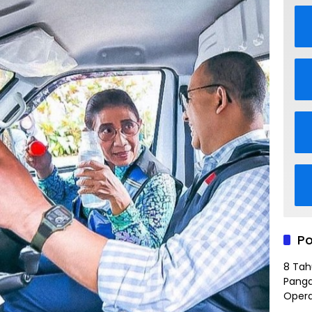
Po
8 Tah
Panga
Opera