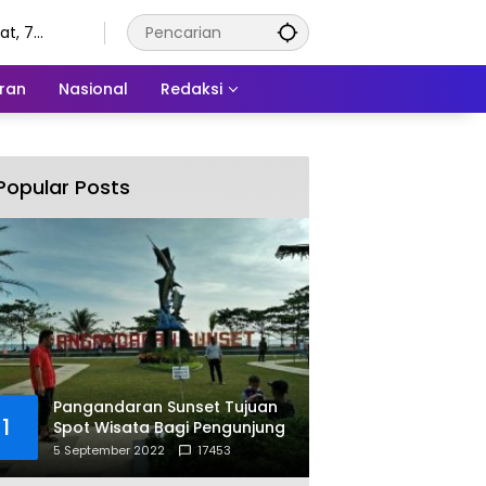
t, 7
tus 2026
ran
Nasional
Redaksi
Popular Posts
Pangandaran Sunset Tujuan
1
Spot Wisata Bagi Pengunjung
5 September 2022
17453