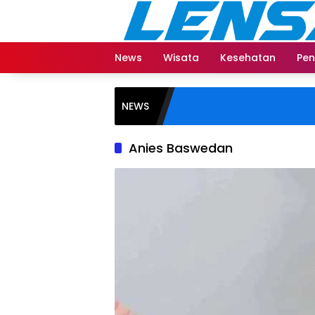
Langsung
ke
konten
News
Wisata
Kesehatan
Pen
NEWS
Anies Baswedan