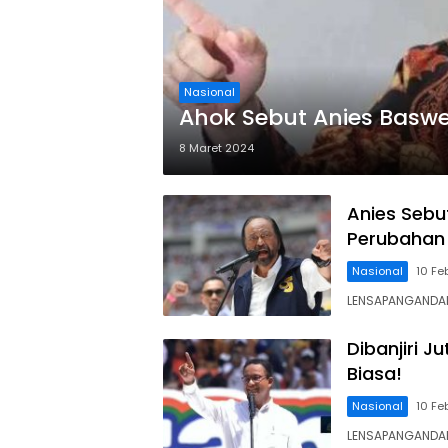
Nasional
Ahok Sebut Anies Basw
8 Maret 2024
Anies Sebu
Perubahan
Nasional
10 Fe
LENSAPANGANDARA
Dibanjiri J
Biasa!
Nasional
10 Fe
LENSAPANGANDARA