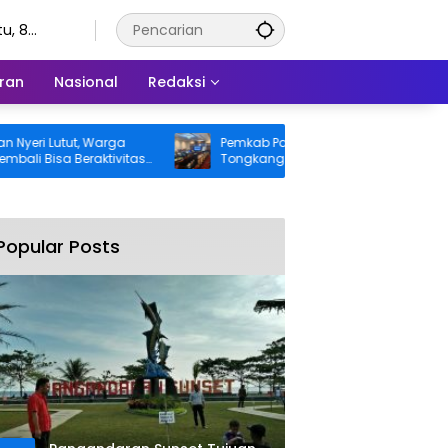
u, 8
stus 2026
ran
Nasional
Redaksi
Lutut, Warga
Pemkab Pangandaran Desak Bangkai
sa Beraktivitas
Tongkang dan Ceceran Batu Bara
tanggung BPJS
Segera Diangkat, Soroti Buruknya
Koordinasi Perusahaan
Popular Posts