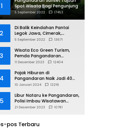
Pangandaran Sunset Tujuan
1
Spot Wisata Bagi Pengunjung
5 September 2022
17453
Di Balik Keindahan Pantai
2
Legok Jawa, Cimerak,
Pangandaran
5 September 2022
13671
Wisata Eco Green Turism,
3
Pemda Pangandaran
Gandeng PLN
11 Desember 2023
12404
Pajak Hiburan di
4
Pangandaran Naik Jadi 40
Persen
10 Januari 2024
12216
Libur Nataru ke Pangandaran,
5
Polisi Imbau Wisatawan
Gunakan Jalur Arteri
21 Desember 2023
10781
s-pos Terbaru