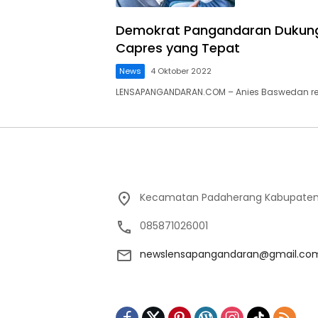
Demokrat Pangandaran Dukung 
Capres yang Tepat
News
4 Oktober 2022
LENSAPANGANDARAN.COM – Anies Baswedan res
Kecamatan Padaherang Kabupaten
085871026001
newslensapangandaran@gmail.co