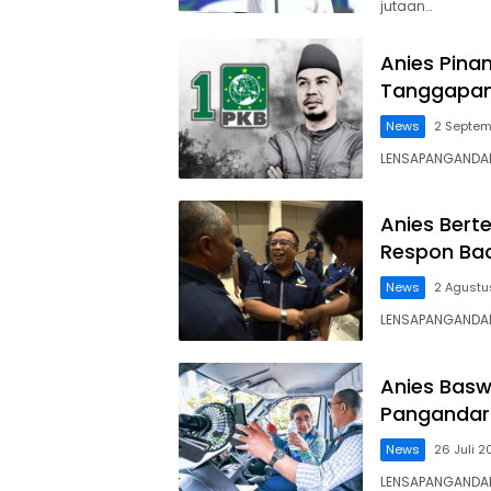
jutaan…
Anies Pina
Tanggapan
News
2 Septem
LENSAPANGANDA
Anies Berte
Respon Bac
News
2 Agustu
LENSAPANGANDAR
Anies Baswe
Pangandara
News
26 Juli 2
LENSAPANGANDAR