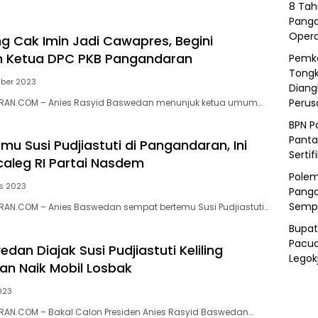
8 Tah
Panga
Opera
ng Cak Imin Jadi Cawapres, Begini
 Ketua DPC PKB Pangandaran
Pemka
Tongk
ber 2023
Diang
Peru
RAN.COM – Anies Rasyid Baswedan menunjuk ketua umum…
BPN P
Panta
mu Susi Pudjiastuti di Pangandaran, Ini
Sertif
aleg RI Partai Nasdem
Polem
s 2023
Panga
Semp
AN.COM – Anies Baswedan sempat bertemu Susi Pudjiastuti…
Bupat
Pacua
dan Diajak Susi Pudjiastuti Keliling
Legok
n Naik Mobil Losbak
023
AN.COM – Bakal Calon Presiden Anies Rasyid Baswedan…