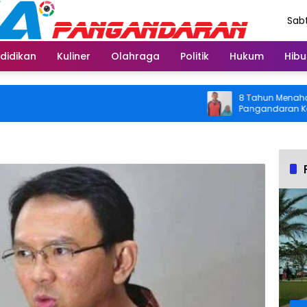
Sabt
Agu
didikan
Kuliner
Olahraga
Politik
Hukum
Hibu
8 Tahun Menahan Nyeri 
Pangandaran Kembali Bi
Usai Operasi Gratis Di