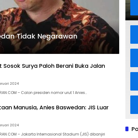
edan Tidak Negarawan
t Sosok Surya Paloh Berani Buka Jalan
bruari 2024
N.COM – Calon presiden nomor urut 1 Anies…
utaan Manusia, Anies Baswedan: JIS Luar
bruari 2024
Po
N.COM – Jakarta Internasional Stadium (JIS) dibanjiri