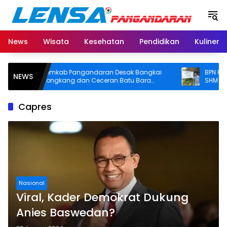
Langsung
ke
konten
News
Wisata
Kesehatan
Pendidikan
Kuliner
Pemkab Pangandaran Desak Bangkai
BPN Pangand
NEWS
Tongkang dan Ceceran Batu Bara
SHM di Panta
Segera Diangkat, Soroti Buruknya
Usut Asal-usul
Koordinasi Perusahaan
Capres
Nasional
Viral, Kader Demokrat Dukung
Anies Baswedan?