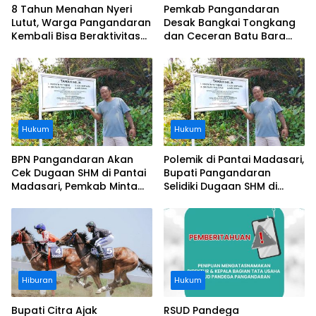
8 Tahun Menahan Nyeri
Pemkab Pangandaran
Lutut, Warga Pangandaran
Desak Bangkai Tongkang
Kembali Bisa Beraktivitas
dan Ceceran Batu Bara
Usai Operasi Gratis
Segera Diangkat, Soroti
Ditanggung BPJS
Buruknya Koordinasi
Perusahaan
Hukum
Hukum
BPN Pangandaran Akan
Polemik di Pantai Madasari,
Cek Dugaan SHM di Pantai
Bupati Pangandaran
Madasari, Pemkab Minta
Selidiki Dugaan SHM di
Usut Asal-usul Sertifikat
Kawasan Sempadan
Pantai
Hiburan
Hukum
Bupati Citra Ajak
RSUD Pandega