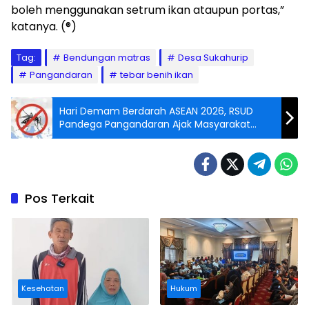
boleh menggunakan setrum ikan ataupun portas,”
katanya. (®)
Tag:
Bendungan matras
Desa Sukahurip
Pangandaran
tebar benih ikan
Hari Demam Berdarah ASEAN 2026, RSUD
Pandega Pangandaran Ajak Masyarakat
Perkuat Pencegahan DBD
Pos Terkait
Kesehatan
Hukum