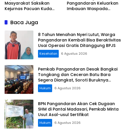
Masyarakat Saksikan
Pangandaran Keluarkan
Kejurnas Pacuan Kuda
Imbauan Waspada
Indonesia Derby 2026 di
Penipuan
Legokjawa
Baca Juga
8 Tahun Menahan Nyeri Lutut, Warga
Pangandaran Kembali Bisa Beraktivitas
Usai Operasi Gratis Ditanggung BPJS
Kesehatan
6 Agustus 2026
Pemkab Pangandaran Desak Bangkai
Tongkang dan Ceceran Batu Bara
Segera Diangkat, Soroti Buruknya
Koordinasi Perusahaan
Hukum
6 Agustus 2026
BPN Pangandaran Akan Cek Dugaan
SHM di Pantai Madasari, Pemkab Minta
Usut Asal-usul Sertifikat
Hukum
6 Agustus 2026