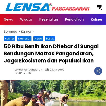
Langsung
ke
konten
News
Wisata
Kesehatan
Pendidikan
Kuliner
Beranda
Kuliner
Kuliner
Nasional
News
Politik
50 Ribu Benih Ikan Ditebar di Sungai
Bendungan Matras Pangandaran,
Jaga Ekosistem dan Populasi Ikan
Lensa Pangandaran
2 Min Baca
17 Juni 2026