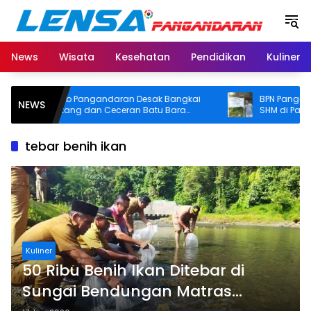
Langsung
ke
konten
News
Wisata
Kesehatan
Pendidikan
Kuliner
Pemkab Pangandaran Desak Bangkai
BPN Pangandaran
NEWS
Tongkang dan Ceceran Batu Bara
SHM di Pantai Ma
Segera Diangkat, Soroti Buruknya
Usut Asal-usul Sert
Koordinasi Perusahaan
tebar benih ikan
Kuliner
50 Ribu Benih Ikan Ditebar di
Sungai Bendungan Matras