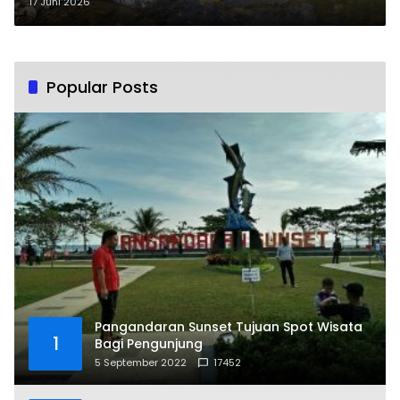
Pangandaran, Jaga Ekosistem
17 Juni 2026
dan Populasi Ikan
Popular Posts
Pangandaran Sunset Tujuan Spot Wisata
1
Bagi Pengunjung
5 September 2022
17452