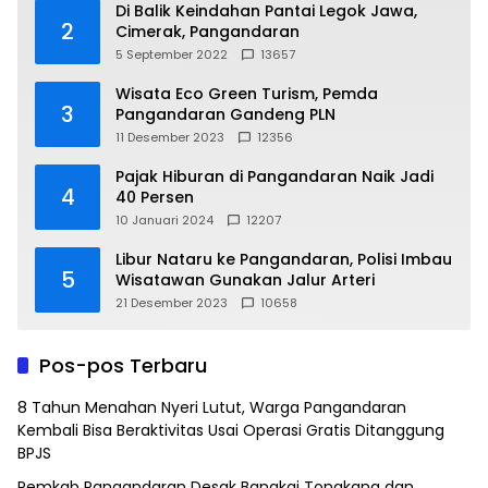
Di Balik Keindahan Pantai Legok Jawa,
2
Cimerak, Pangandaran
5 September 2022
13657
Wisata Eco Green Turism, Pemda
3
Pangandaran Gandeng PLN
11 Desember 2023
12356
Pajak Hiburan di Pangandaran Naik Jadi
4
40 Persen
10 Januari 2024
12207
Libur Nataru ke Pangandaran, Polisi Imbau
5
Wisatawan Gunakan Jalur Arteri
21 Desember 2023
10658
Pos-pos Terbaru
8 Tahun Menahan Nyeri Lutut, Warga Pangandaran
Kembali Bisa Beraktivitas Usai Operasi Gratis Ditanggung
BPJS
Pemkab Pangandaran Desak Bangkai Tongkang dan