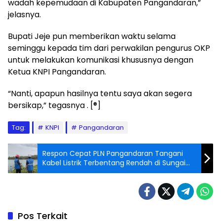
wadah kepemudaan di Kabupaten Pangandaran,”
jelasnya.
Bupati Jeje pun memberikan waktu selama
seminggu kepada tim dari perwakilan pengurus OKP
untuk melakukan komunikasi khususnya dengan
Ketua KNPI Pangandaran.
“Nanti, apapun hasilnya tentu saya akan segera
bersikap,” tegasnya . [®]
Tag:
KNPI
Pangandaran
Respon Cepat PLN Pangandaran Tangani
Kabel Listrik Terbentang Rendah di Sungai
Nusawiru
Pos Terkait