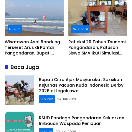
Tasikmalaya
Hukum
Nasional
Wisatawan Asal Bandung
Refleksi 20 Tahun Tsunami
Terseret Arus di Pantai
Pangandaran, Ratusan
Pangandaran, Bupati:
Siswa SMA Ikuti Simulasi
Tolong Wisatawan Ikuti
Evakuasi Gempa dan
Aturan
Tsunami
Baca Juga
Bupati Citra Ajak Masyarakat Saksikan
Kejurnas Pacuan Kuda Indonesia Derby
2026 di Legokjawa
Hiburan
24 Juli 2026
RSUD Pandega Pangandaran Keluarkan
Imbauan Waspada Penipuan
Hukum
20 Juli 2026