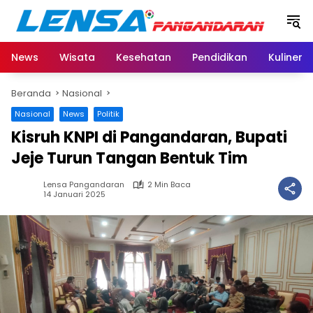
Langsung
ke
konten
News
Wisata
Kesehatan
Pendidikan
Kuliner
Beranda
Nasional
Nasional
News
Politik
Kisruh KNPI di Pangandaran, Bupati
Jeje Turun Tangan Bentuk Tim
Lensa Pangandaran
2 Min Baca
14 Januari 2025