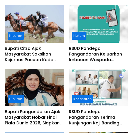
Hiburan
Hukum
Bupati Citra Ajak
RSUD Pandega
Masyarakat Saksikan
Pangandaran Keluarkan
Kejurnas Pacuan Kuda
Imbauan Waspada
Indonesia Derby 2026 di
Penipuan
Legokjawa
Hiburan
Kesehatan
Bupati Pangandaran Ajak
RSUD Pandega
Masyarakat Nobar Final
Pangandaran Terima
Piala Dunia 2026, Siapkan
Kunjungan Kaji Banding
Door Prize
RSUD dr. Soekardjo