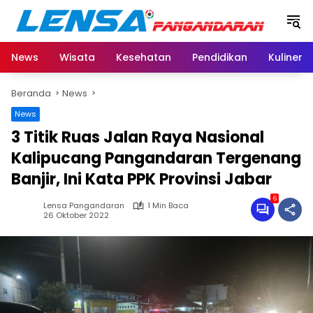
Langsung
ke
konten
News
Wisata
Kesehatan
Pendidikan
Kuliner
Beranda
News
News
3 Titik Ruas Jalan Raya Nasional
Kalipucang Pangandaran Tergenang
Banjir, Ini Kata PPK Provinsi Jabar
6
Lensa Pangandaran
1 Min Baca
26 Oktober 2022