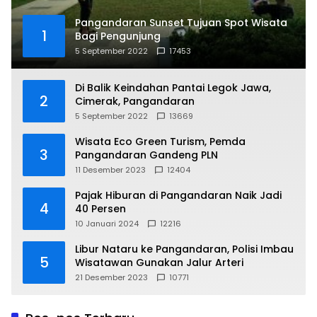
Pangandaran Sunset Tujuan Spot Wisata
1
Bagi Pengunjung
5 September 2022
17453
Di Balik Keindahan Pantai Legok Jawa,
2
Cimerak, Pangandaran
5 September 2022
13669
Wisata Eco Green Turism, Pemda
3
Pangandaran Gandeng PLN
11 Desember 2023
12404
Pajak Hiburan di Pangandaran Naik Jadi
4
40 Persen
10 Januari 2024
12216
Libur Nataru ke Pangandaran, Polisi Imbau
5
Wisatawan Gunakan Jalur Arteri
21 Desember 2023
10771