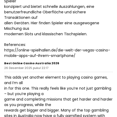
Spieler
konzipiert und bietet schnelle Auszahlungen, eine
benutzerfreundliche Oberfläche und sichere
Transaktionen auf
allen Geräten. Hier finden Spieler eine ausgewogene
Mischung aus
modernen Slots und klassischen Tischspielen.
References:
https://online-spielhallen.de/die-welt-der-vegas-casino-
mobile-apps-auf-ihrem-smartphone/
Best Online Casino Australia 2026
26 Desember 2025 pukul 22:17
This adds yet another element to playing casino games,
and I’m all
in for this one. This really feels like you’re not just gambling
– but you’re playing a
game and completing missions that get harder and harder
as you progress, while the
rewards get bigger and bigger. Many of the top gambling
sites in Australia now have a fully gamified system with