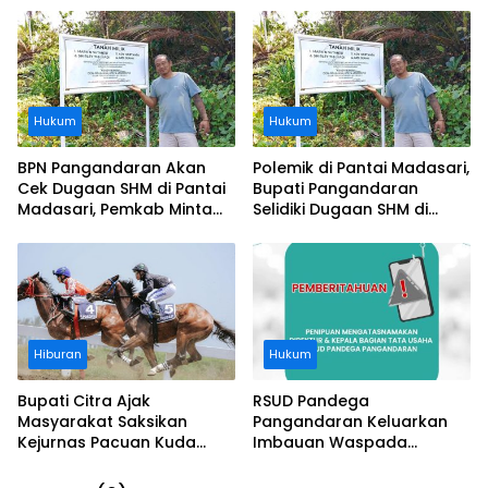
Ditanggung BPJS
Buruknya Koordinasi
Perusahaan
Hukum
Hukum
BPN Pangandaran Akan
Polemik di Pantai Madasari,
Cek Dugaan SHM di Pantai
Bupati Pangandaran
Madasari, Pemkab Minta
Selidiki Dugaan SHM di
Usut Asal-usul Sertifikat
Kawasan Sempadan
Pantai
Hiburan
Hukum
Bupati Citra Ajak
RSUD Pandega
Masyarakat Saksikan
Pangandaran Keluarkan
Kejurnas Pacuan Kuda
Imbauan Waspada
Indonesia Derby 2026 di
Penipuan
Legokjawa