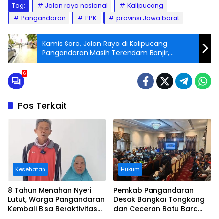
Tag:
Jalan raya nasional
Kalipucang
Pangandaran
PPK
provinsi Jawa barat
Kamis Sore, Jalan Raya di Kalipucang
Pangandaran Masih Terendam Banjir,
Banyak Terjebak Macet & Mesin Motor Mati
6
Pos Terkait
Kesehatan
Hukum
8 Tahun Menahan Nyeri
Pemkab Pangandaran
Lutut, Warga Pangandaran
Desak Bangkai Tongkang
Kembali Bisa Beraktivitas
dan Ceceran Batu Bara
Usai Operasi Gratis
Segera Diangkat, Soroti