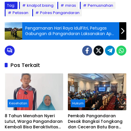
Tag:
knalpot bising
miras
Pemusnahan
Petasan
Polres Pangandaran
Pengamanan Hari Raya IdulFitri, Petugas
Gabungan di Pangandaran Laksanakan Apel
Gelar Pasukan
Pos Terkait
Kesehatan
Hukum
8 Tahun Menahan Nyeri
Pemkab Pangandaran
Lutut, Warga Pangandaran
Desak Bangkai Tongkang
Kembali Bisa Beraktivitas
dan Ceceran Batu Bara