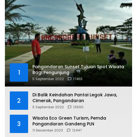
Pangandaran Sunset Tujuan Spot Wisata
1
Bagi Pengunjung
5 September 2022
17455
Di Balik Keindahan Pantai Legok Jawa,
2
Cimerak, Pangandaran
5 September 2022
13690
Wisata Eco Green Turism, Pemda
3
Pangandaran Gandeng PLN
11 Desember 2023
12447