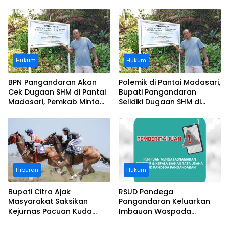
Usai Operasi Gratis
Segera Diangkat, Soroti
Ditanggung BPJS
Buruknya Koordinasi
Perusahaan
Hukum
Hukum
BPN Pangandaran Akan
Polemik di Pantai Madasari,
Cek Dugaan SHM di Pantai
Bupati Pangandaran
Madasari, Pemkab Minta
Selidiki Dugaan SHM di
Usut Asal-usul Sertifikat
Kawasan Sempadan
Pantai
Hiburan
Hukum
Bupati Citra Ajak
RSUD Pandega
Masyarakat Saksikan
Pangandaran Keluarkan
Kejurnas Pacuan Kuda
Imbauan Waspada
Indonesia Derby 2026 di
Penipuan