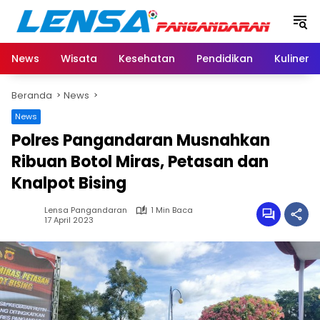
Langsung
ke
konten
News
Wisata
Kesehatan
Pendidikan
Kuliner
Beranda
News
News
Polres Pangandaran Musnahkan
Ribuan Botol Miras, Petasan dan
Knalpot Bising
Lensa Pangandaran
1 Min Baca
17 April 2023