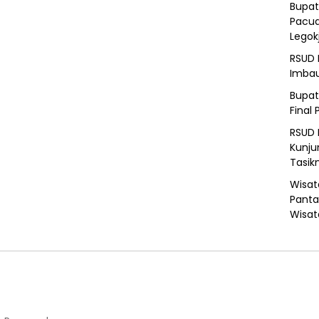
Bupat
Pacua
Legok
RSUD 
Imba
Bupat
Final 
RSUD 
Kunju
Tasik
Wisat
Panta
Wisat