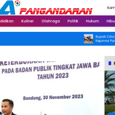
Kami
Agu
didikan
Kuliner
Olahraga
Politik
Hukum
Hibu
Bupati Citra Ajak 
Kejurnas Pacuan K
2026 di Legokjawa