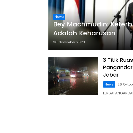
News
Bey Machmudin: Keterb
Adalah Keharusan
30 November 2023
3 Titik Rua
Pangandaran
Jabar
News
26 Oktob
LENSAPANGANDARA