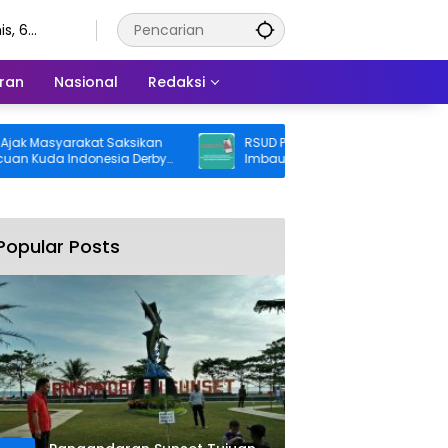
s, 6
stus 2026
ran
Nasional
Redaksi
Masyarakat Saksikan
RSUD Pandega Pangandaran Keluarka
uda Indonesia Derby
Imbauan Waspada Penipuan
Popular Posts