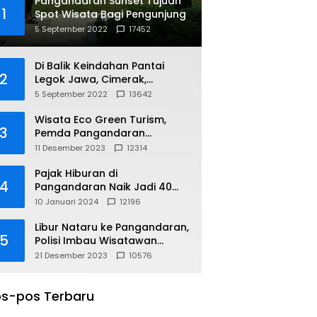
Pangandaran Sunset Tujuan
1
Spot Wisata Bagi Pengunjung
5 September 2022
17452
Di Balik Keindahan Pantai
2
Legok Jawa, Cimerak,
Pangandaran
5 September 2022
13642
Wisata Eco Green Turism,
3
Pemda Pangandaran
Gandeng PLN
11 Desember 2023
12314
Pajak Hiburan di
4
Pangandaran Naik Jadi 40
Persen
10 Januari 2024
12196
Libur Nataru ke Pangandaran,
5
Polisi Imbau Wisatawan
Gunakan Jalur Arteri
21 Desember 2023
10576
s-pos Terbaru