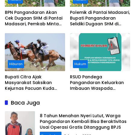
BPN Pangandaran Akan
Polemik di Pantai Madasari,
Cek Dugaan SHM di Pantai
Bupati Pangandaran
Madasari, Pemkab Minta
Selidiki Dugaan SHM di
Usut Asal-usul Sertifikat
Kawasan Sempadan
Pantai
Hiburan
Hukum
Bupati Citra Ajak
RSUD Pandega
Masyarakat Saksikan
Pangandaran Keluarkan
Kejurnas Pacuan Kuda
Imbauan Waspada
Indonesia Derby 2026 di
Penipuan
Legokjawa
Baca Juga
8 Tahun Menahan Nyeri Lutut, Warga
Pangandaran Kembali Bisa Beraktivitas
Usai Operasi Gratis Ditanggung BPJS