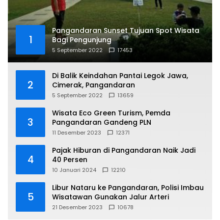
Pangandaran Sunset Tujuan Spot Wisata
1
Bagi Pengunjung
5 September 2022
17453
Di Balik Keindahan Pantai Legok Jawa,
2
Cimerak, Pangandaran
5 September 2022
13659
Wisata Eco Green Turism, Pemda
3
Pangandaran Gandeng PLN
11 Desember 2023
12371
Pajak Hiburan di Pangandaran Naik Jadi
4
40 Persen
10 Januari 2024
12210
Libur Nataru ke Pangandaran, Polisi Imbau
5
Wisatawan Gunakan Jalur Arteri
21 Desember 2023
10678