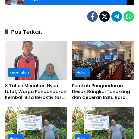
Pos Terkait
Kesehatan
Hukum
8 Tahun Menahan Nyeri
Pemkab Pangandaran
Lutut, Warga Pangandaran
Desak Bangkai Tongkang
Kembali Bisa Beraktivitas
dan Ceceran Batu Bara
Usai Operasi Gratis
Segera Diangkat, Soroti
Ditanggung BPJS
Buruknya Koordinasi
Perusahaan
Hukum
Hukum