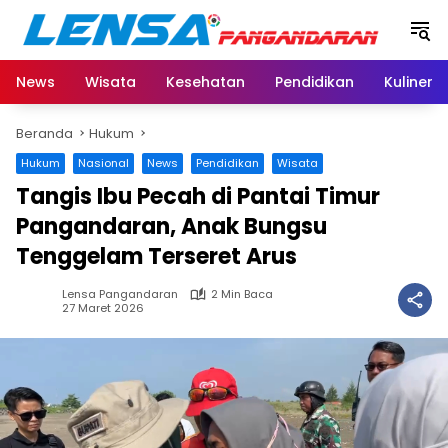
Langsung
ke
konten
News
Wisata
Kesehatan
Pendidikan
Kuliner
Beranda
Hukum
Hukum
Nasional
News
Pendidikan
Wisata
Tangis Ibu Pecah di Pantai Timur
Pangandaran, Anak Bungsu
Tenggelam Terseret Arus
Lensa Pangandaran
2 Min Baca
27 Maret 2026