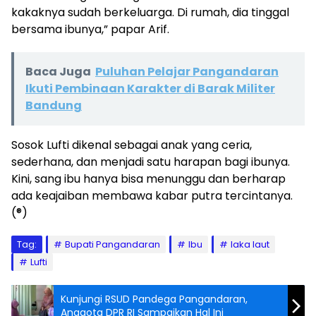
kakaknya sudah berkeluarga. Di rumah, dia tinggal
bersama ibunya,” papar Arif.
Baca Juga
Puluhan Pelajar Pangandaran
Ikuti Pembinaan Karakter di Barak Militer
Bandung
Sosok Lufti dikenal sebagai anak yang ceria,
sederhana, dan menjadi satu harapan bagi ibunya.
Kini, sang ibu hanya bisa menunggu dan berharap
ada keajaiban membawa kabar putra tercintanya.
(®)
Tag:
Bupati Pangandaran
Ibu
laka laut
Lufti
Kunjungi RSUD Pandega Pangandaran,
Anggota DPR RI Sampaikan Hal Ini