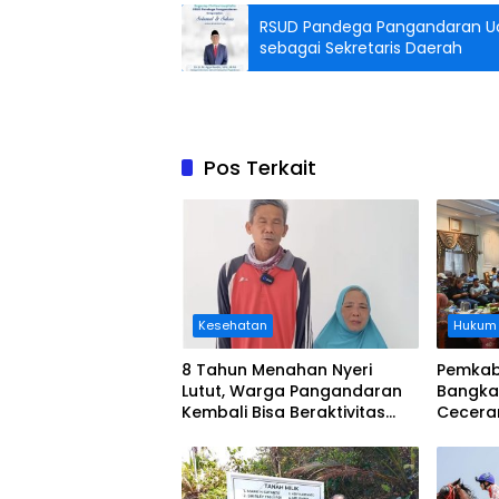
RSUD Pandega Pangandaran Uca
sebagai Sekretaris Daerah
Pos Terkait
Kesehatan
Hukum
8 Tahun Menahan Nyeri
Pemkab
Lutut, Warga Pangandaran
Bangka
Kembali Bisa Beraktivitas
Cecera
Usai Operasi Gratis
Diangka
Ditanggung BPJS
Koordi