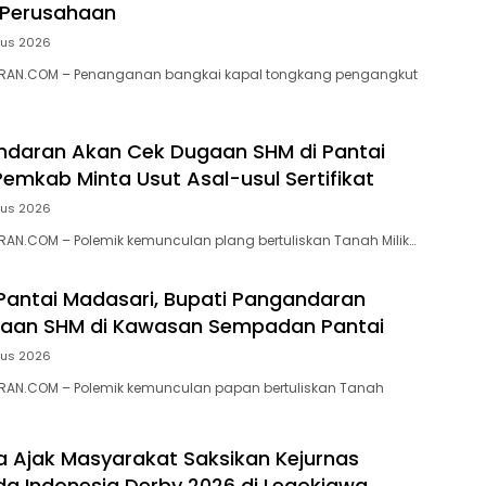
 Perusahaan
tus 2026
RAN.COM – Penanganan bangkai kapal tongkang pengangkut
ndaran Akan Cek Dugaan SHM di Pantai
Pemkab Minta Usut Asal-usul Sertifikat
tus 2026
N.COM – ‎Polemik kemunculan plang bertuliskan Tanah Milik…
 Pantai Madasari, Bupati Pangandaran
ugaan SHM di Kawasan Sempadan Pantai
tus 2026
AN.COM – Polemik kemunculan papan bertuliskan Tanah
ra Ajak Masyarakat Saksikan Kejurnas
a Indonesia Derby 2026 di Legokjawa