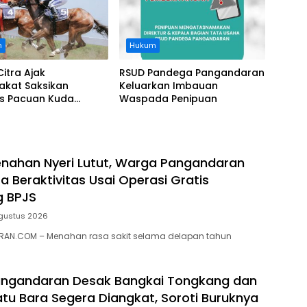
n
Hukum
Citra Ajak
RSUD Pandega Pangandaran
akat Saksikan
Keluarkan Imbauan
as Pacuan Kuda
Waspada Penipuan
ia Derby 2026 di
awa
nahan Nyeri Lutut, Warga Pangandaran
a Beraktivitas Usai Operasi Gratis
g BPJS
gustus 2026
AN.COM – Menahan rasa sakit selama delapan tahun
ngandaran Desak Bangkai Tongkang dan
tu Bara Segera Diangkat, Soroti Buruknya