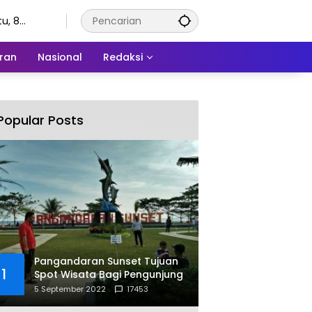
u, 8
stus 2026
ran
Nasional
Redaksi
Popular Posts
Pangandaran Sunset Tujuan
1
Spot Wisata Bagi Pengunjung
5 September 2022
17453