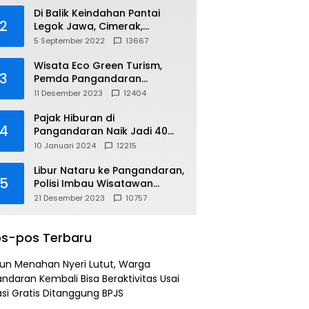
Di Balik Keindahan Pantai
2
Legok Jawa, Cimerak,
Pangandaran
5 September 2022
13667
Wisata Eco Green Turism,
3
Pemda Pangandaran
Gandeng PLN
11 Desember 2023
12404
Pajak Hiburan di
4
Pangandaran Naik Jadi 40
Persen
10 Januari 2024
12215
Libur Nataru ke Pangandaran,
5
Polisi Imbau Wisatawan
Gunakan Jalur Arteri
21 Desember 2023
10757
s-pos Terbaru
un Menahan Nyeri Lutut, Warga
ndaran Kembali Bisa Beraktivitas Usai
si Gratis Ditanggung BPJS