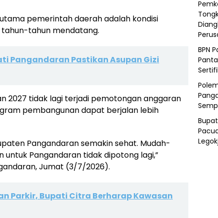
Pemka
Tongk
utama pemerintah daerah adalah kondisi
Diang
 tahun-tahun mendatang.
Peru
BPN P
ti Pangandaran Pastikan Asupan Gizi
Panta
Sertif
Polem
Panga
n 2027 tidak lagi terjadi pemotongan anggaran
Semp
ogram pembangunan dapat berjalan lebih
Bupat
Pacua
Legok
upaten Pangandaran semakin sehat. Mudah-
untuk Pangandaran tidak dipotong lagi,”
gandaran, Jumat (3/7/2026).
 Parkir, Bupati Citra Berharap Kawasan