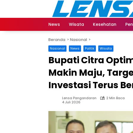
Langsung
ke
konten
News
Wisata
Kesehatan
Pen
Beranda
Nasional
Nasional
News
Politik
Wisata
Bupati Citra Opti
Makin Maju, Targ
Investasi Terus 
Lensa Pangandaran
2 Min Baca
4 Juli 2026