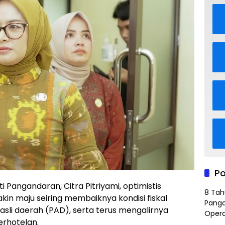
Po
i Pangandaran, Citra Pitriyami, optimistis
8 Tah
n maju seiring membaiknya kondisi fiskal
Panga
li daerah (PAD), serta terus mengalirnya
Opera
erhotelan.