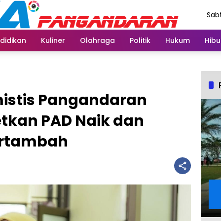
Sabt
Agu
didikan
Kuliner
Olahraga
Politik
Hukum
Hibu
mistis Pangandaran
etkan PAD Naik dan
Bertambah