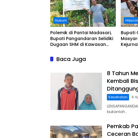
Hukum
Hibura
Polemik di Pantai Madasari,
Bupati 
Bupati Pangandaran Selidiki
Masyar
Dugaan SHM di Kawasan
Kejurn
Sempadan Pantai
Indones
Legokj
Baca Juga
8 Tahun Me
Kembali Bis
Ditanggun
Kesehatan
6 A
LENSAPANGANDAR
bukanlah…
Pemkab Pa
Ceceran Ba