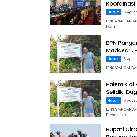
Koordinasi
Hukum
6 Agus
LENSAPANGANDA
batu…
BPN Panga
Madasari, 
Hukum
6 Agus
LENSAPANGANDARA
Polemik di
Selidiki D
Hukum
6 Agus
LENSAPANGANDAR
Bersertifikat…
Bupati Cit
Pacuan Kud