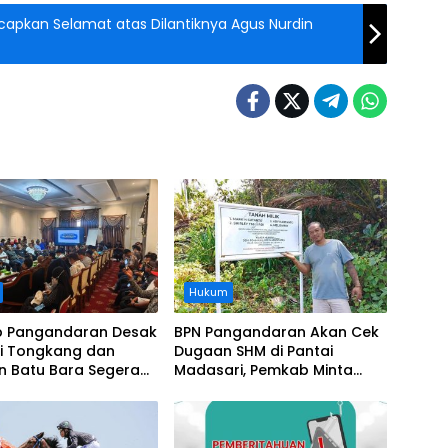
pkan Selamat atas Dilantiknya Agus Nurdin
Hukum
 Pangandaran Desak
BPN Pangandaran Akan Cek
i Tongkang dan
Dugaan SHM di Pantai
n Batu Bara Segera
Madasari, Pemkab Minta
t, Soroti Buruknya
Usut Asal-usul Sertifikat
nasi Perusahaan