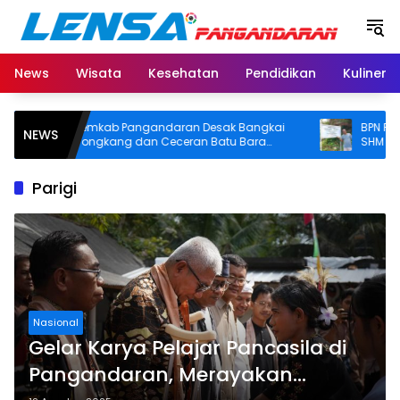
Langsung
ke
konten
News
Wisata
Kesehatan
Pendidikan
Kuliner
Pemkab Pangandaran Desak Bangkai
BPN Pangan
NEWS
Tongkang dan Ceceran Batu Bara
SHM di Pant
Segera Diangkat, Soroti Buruknya
Usut Asal-usu
Koordinasi Perusahaan
Parigi
Nasional
Gelar Karya Pelajar Pancasila di
Pangandaran, Merayakan