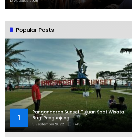
Kreativitas, Merawat Nilai
12 Agustus 2025
Kebangsaan
Popular Posts
Pangandaran Sunset Tujuan Spot Wisata
1
Bagi Pengunjung
5 September 2022
17453