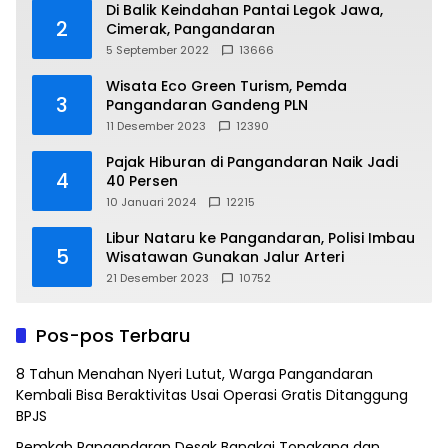
Di Balik Keindahan Pantai Legok Jawa,
2
Cimerak, Pangandaran
5 September 2022
13666
Wisata Eco Green Turism, Pemda
3
Pangandaran Gandeng PLN
11 Desember 2023
12390
Pajak Hiburan di Pangandaran Naik Jadi
4
40 Persen
10 Januari 2024
12215
Libur Nataru ke Pangandaran, Polisi Imbau
5
Wisatawan Gunakan Jalur Arteri
21 Desember 2023
10752
Pos-pos Terbaru
8 Tahun Menahan Nyeri Lutut, Warga Pangandaran
Kembali Bisa Beraktivitas Usai Operasi Gratis Ditanggung
BPJS
Pemkab Pangandaran Desak Bangkai Tongkang dan