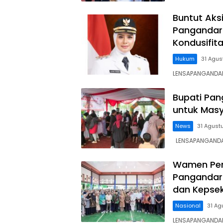
Buntut Aks
Pangandara
Kondusifit
Hukum
31 Agus
LENSAPANGANDAR
Bupati Pa
untuk Mas
News
31 Agust
LENSAPANGANDARA
Wamen Pen
Pangandara
dan Kepse
Nasional
31 Ag
LENSAPANGANDAR