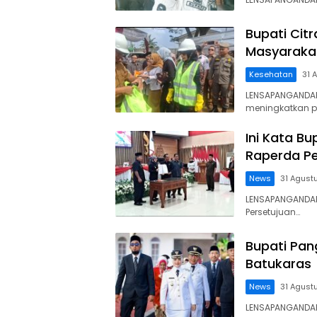
Bupati Cit
Masyarakat
Kesehatan
31 
LENSAPANGANDAR
meningkatkan 
Ini Kata B
Raperda P
News
31 Agust
LENSAPANGANDAR
Persetujuan…
Bupati Pan
Batukaras
News
31 Agust
LENSAPANGANDARA