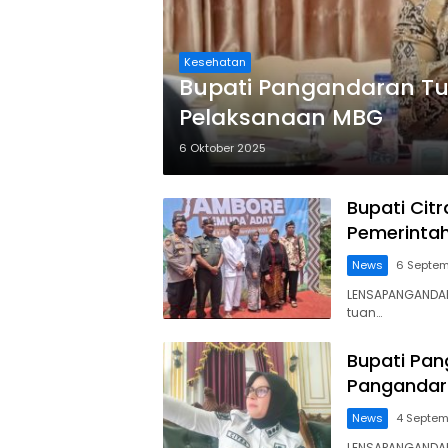
Kesehatan
Bupati Pangandaran Tu
Pelaksanaan MBG
6 Oktober 2025
Bupati Cit
Pemerinta
News
6 Septem
LENSAPANGANDAR
tuan…
Bupati Pan
Pangandara
News
4 Septem
LENSAPANGANDARA