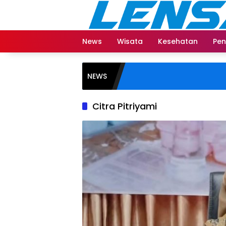
Langsung
ke
konten
News
Wisata
Kesehatan
Pen
NEWS
Citra Pitriyami