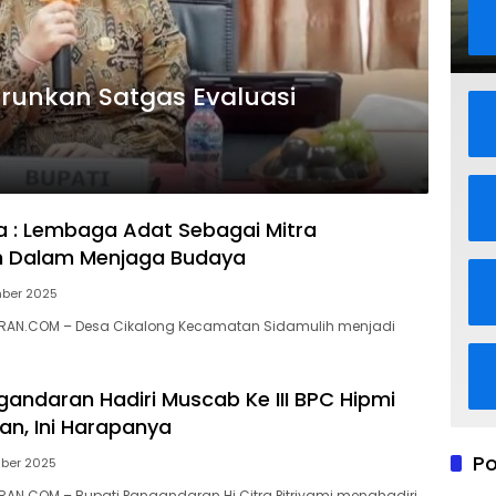
runkan Satgas Evaluasi
ra : Lembaga Adat Sebagai Mitra
h Dalam Menjaga Budaya
ber 2025
AN.COM – Desa Cikalong Kecamatan Sidamulih menjadi
gandaran Hadiri Muscab Ke III BPC Hipmi
n, Ini Harapanya
Po
ber 2025
N.COM – Bupati Pangandaran Hj Citra Pitriyami menghadiri…