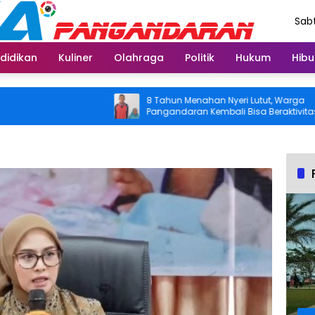
Sabt
Agu
didikan
Kuliner
Olahraga
Politik
Hukum
Hibu
8 Tahun Menahan Nyeri Lutut, Warga
Pe
Pangandaran Kembali Bisa Beraktivitas
To
Usai Operasi Gratis Ditanggung BPJS
Se
Ko