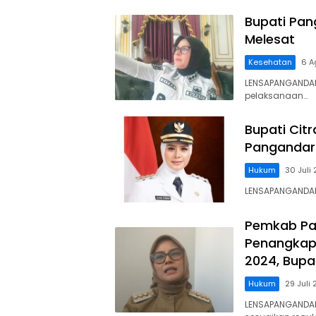
Bupati Pan
Melesat
Kesehatan
6 A
LENSAPANGANDARA
pelaksanaan…
Bupati Cit
Pangandar
Hukum
30 Juli
LENSAPANGANDARA
Pemkab Pa
Penangkap
2024, Bup
Hukum
29 Juli
LENSAPANGANDAR