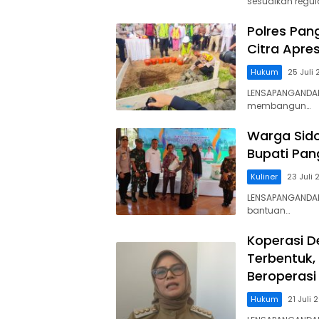
sesuaikan regul
Polres Pan
Citra Apres
Hukum
25 Juli
LENSAPANGANDAR
membangun…
Warga Sido
Bupati Pan
Kuliner
23 Juli
LENSAPANGANDA
bantuan…
Koperasi D
Terbentuk,
Beroperasi
Hukum
21 Juli 