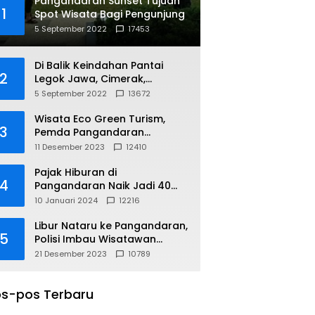
Pangandaran Sunset Tujuan
1
Spot Wisata Bagi Pengunjung
5 September 2022
17453
Di Balik Keindahan Pantai
2
Legok Jawa, Cimerak,
Pangandaran
5 September 2022
13672
Wisata Eco Green Turism,
3
Pemda Pangandaran
Gandeng PLN
11 Desember 2023
12410
Pajak Hiburan di
4
Pangandaran Naik Jadi 40
Persen
10 Januari 2024
12216
Libur Nataru ke Pangandaran,
5
Polisi Imbau Wisatawan
Gunakan Jalur Arteri
21 Desember 2023
10789
s-pos Terbaru