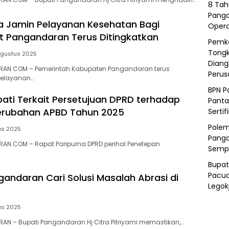
8 Tah
Panga
ra Jamin Pelayanan Kesehatan Bagi
Opera
 Pangandaran Terus Ditingkatkan
Pemka
Tongk
Agustus 2025
Diang
AN.COM – Pemerintah Kabupaten Pangandaran terus
Peru
pelayanan…
BPN P
upati Terkait Persetujuan DPRD terhadap
Panta
erubahan APBD Tahun 2025
Sertif
Polem
us 2025
Panga
AN.COM – Rapat Paripurna DPRD perihal Penetepan
Semp
Bupat
Pacua
gandaran Cari Solusi Masalah Abrasi di
Legok
us 2025
N – Bupati Pangandaran Hj Citra Pitriyami memastikan,…