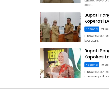
LENSAPANGANDARA
saat…
Bupati Pan
Koperasi D
Nasional
21 Ju
LENSAPANGANDARA
kegiatan…
Bupati Pa
Kapolres L
Nasional
19 Ju
LENSAPANGANDARA
menyampaikan