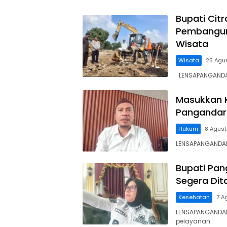
Bupati Cit
Pembanguna
Wisata
Wisata
25 Agu
LENSAPANGANDAR
Masukkan K
Pangandar
Hukum
8 Agus
LENSAPANGANDAR
Bupati Pan
Segera Dit
Kesehatan
7 A
LENSAPANGANDAR
pelayanan…