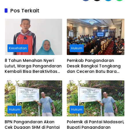
Pos Terkait
Kesehatan
Hukum
8 Tahun Menahan Nyeri
Pemkab Pangandaran
Lutut, Warga Pangandaran
Desak Bangkai Tongkang
Kembali Bisa Beraktivitas
dan Ceceran Batu Bara
Usai Operasi Gratis
Segera Diangkat, Soroti
Ditanggung BPJS
Buruknya Koordinasi
Perusahaan
Hukum
Hukum
BPN Pangandaran Akan
Polemik di Pantai Madasari,
Cek Dugaan SHM di Pantai
Bupati Pangandaran