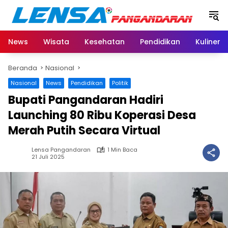
Langsung
ke
konten
News
Wisata
Kesehatan
Pendidikan
Kuliner
Beranda
Nasional
Nasional
News
Pendidikan
Politik
Bupati Pangandaran Hadiri
Launching 80 Ribu Koperasi Desa
Merah Putih Secara Virtual
Lensa Pangandaran
1 Min Baca
21 Juli 2025