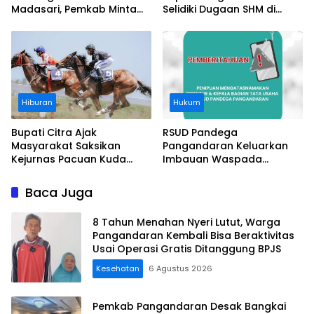
Madasari, Pemkab Minta
Selidiki Dugaan SHM di
Usut Asal-usul Sertifikat
Kawasan Sempadan
Pantai
Hiburan
Hukum
Bupati Citra Ajak
RSUD Pandega
Masyarakat Saksikan
Pangandaran Keluarkan
Kejurnas Pacuan Kuda
Imbauan Waspada
Indonesia Derby 2026 di
Penipuan
Legokjawa
Baca Juga
8 Tahun Menahan Nyeri Lutut, Warga
Pangandaran Kembali Bisa Beraktivitas
Usai Operasi Gratis Ditanggung BPJS
Kesehatan
6 Agustus 2026
Pemkab Pangandaran Desak Bangkai