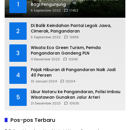
1
Bagi Pengunjung
5 September 2022
17452
Di Balik Keindahan Pantai Legok Jawa,
2
Cimerak, Pangandaran
5 September 2022
13655
Wisata Eco Green Turism, Pemda
3
Pangandaran Gandeng PLN
11 Desember 2023
12343
Pajak Hiburan di Pangandaran Naik Jadi
4
40 Persen
10 Januari 2024
12204
Libur Nataru ke Pangandaran, Polisi Imbau
5
Wisatawan Gunakan Jalur Arteri
21 Desember 2023
10635
Pos-pos Terbaru