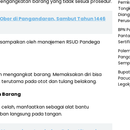
pengangkatan barang yang tidak sesuai prosedur.
Pemka
Tongk
Diang
Obor di Pangandaran, Sambut Tahun 1446
Peru
BPN P
Panta
g disampaikan oleh manajemen RSUD Pandega
Sertif
Polem
Panga
Semp
Bupat
um mengangkat barang. Memaksakan diri bisa
Pacua
, terutama pada otot dan tulang belakang.
Legok
h Barang
 celah, manfaatkan sebagai alat bantu
ban langsung pada tangan.