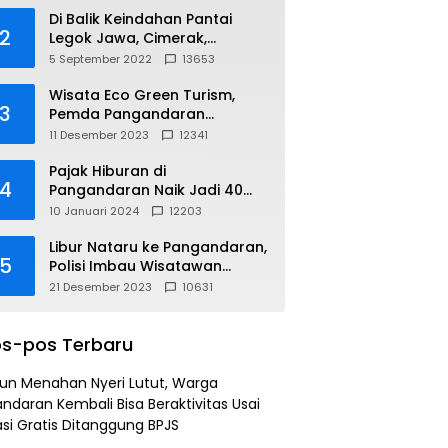
Di Balik Keindahan Pantai
2
Legok Jawa, Cimerak,
Pangandaran
5 September 2022
13653
Wisata Eco Green Turism,
3
Pemda Pangandaran
Gandeng PLN
11 Desember 2023
12341
Pajak Hiburan di
4
Pangandaran Naik Jadi 40
Persen
10 Januari 2024
12203
Libur Nataru ke Pangandaran,
5
Polisi Imbau Wisatawan
Gunakan Jalur Arteri
21 Desember 2023
10631
s-pos Terbaru
un Menahan Nyeri Lutut, Warga
ndaran Kembali Bisa Beraktivitas Usai
si Gratis Ditanggung BPJS