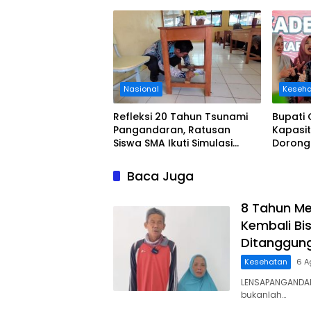
Usai Operasi Gratis
Ditanggung BPJS
Nasional
Keseh
Refleksi 20 Tahun Tsunami
Bupati 
Pangandaran, Ratusan
Kapasi
Siswa SMA Ikuti Simulasi
Dorong
Evakuasi Gempa dan
di Pan
Tsunami
Baca Juga
8 Tahun Me
Kembali Bis
Ditanggun
Kesehatan
6 A
LENSAPANGANDAR
bukanlah…