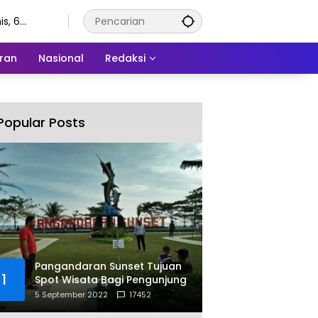
s, 6
stus 2026
ran
Nasional
Redaksi
Popular Posts
Pangandaran Sunset Tujuan
1
Spot Wisata Bagi Pengunjung
5 September 2022
17452