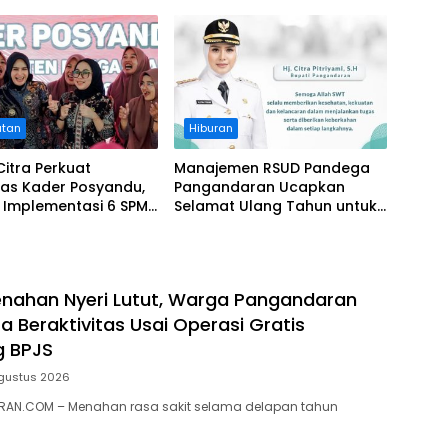
Tasikmalaya
atan
Hiburan
Citra Perkuat
Manajemen RSUD Pandega
tas Kader Posyandu,
Pangandaran Ucapkan
 Implementasi 6 SPM
Selamat Ulang Tahun untuk
gandaran
Bupati Citra Pitriyami
nahan Nyeri Lutut, Warga Pangandaran
a Beraktivitas Usai Operasi Gratis
g BPJS
gustus 2026
AN.COM – Menahan rasa sakit selama delapan tahun