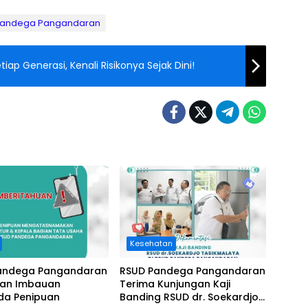
Pandega Pangandaran
ap Generasi, Kenali Risikonya Sejak Dini!
Kesehatan
andega Pangandaran
RSUD Pandega Pangandaran
kan Imbauan
Terima Kunjungan Kaji
a Penipuan
Banding RSUD dr. Soekardjo