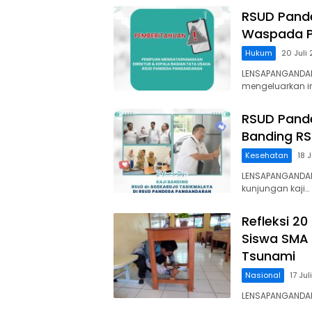
RSUD Pand
Waspada P
Hukum
20 Juli
LENSAPANGANDA
mengeluarkan 
RSUD Pande
Banding RS
Kesehatan
18 
LENSAPANGANDA
kunjungan kaji…
Refleksi 2
Siswa SMA 
Tsunami
Nasional
17 Ju
LENSAPANGANDAR