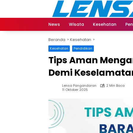
Langsung
ke
konten
News
Wisata
Kesehatan
Pen
Beranda
Kesehatan
Kesehatan
Pendidikan
Tips Aman Menga
Demi Keselamatan
Lensa Pangandaran
2 Min Baca
11 Oktober 2025