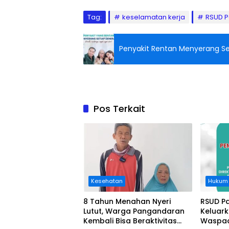
Tag:
keselamatan kerja
RSUD 
Penyakit Rentan Menyerang Seti
Pos Terkait
Kesehatan
Hukum
8 Tahun Menahan Nyeri
RSUD P
Lutut, Warga Pangandaran
Keluar
Kembali Bisa Beraktivitas
Waspad