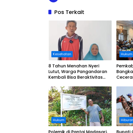
Pos Terkait
Kesehatan
Hukum
8 Tahun Menahan Nyeri
Pemkab
Lutut, Warga Pangandaran
Bangka
Kembali Bisa Beraktivitas
Cecera
Usai Operasi Gratis
Diangka
Ditanggung BPJS
Koordi
Hukum
Hibura
Polemik di Pantai Madasari,
Bupati 