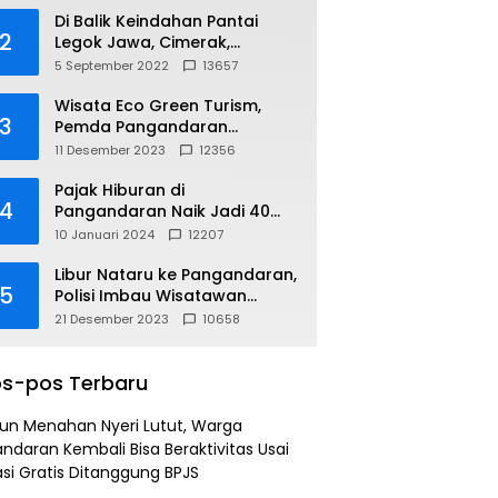
Di Balik Keindahan Pantai
2
Legok Jawa, Cimerak,
Pangandaran
5 September 2022
13657
Wisata Eco Green Turism,
3
Pemda Pangandaran
Gandeng PLN
11 Desember 2023
12356
Pajak Hiburan di
4
Pangandaran Naik Jadi 40
Persen
10 Januari 2024
12207
Libur Nataru ke Pangandaran,
5
Polisi Imbau Wisatawan
Gunakan Jalur Arteri
21 Desember 2023
10658
s-pos Terbaru
un Menahan Nyeri Lutut, Warga
ndaran Kembali Bisa Beraktivitas Usai
si Gratis Ditanggung BPJS