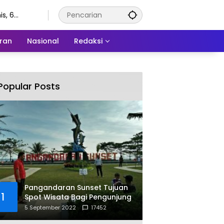
s, 6
stus 2026
ran
Nasional
Redaksi
Popular Posts
Pangandaran Sunset Tujuan
1
Spot Wisata Bagi Pengunjung
5 September 2022
17452