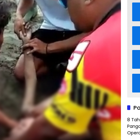
Po
8 Tah
Panga
Opera