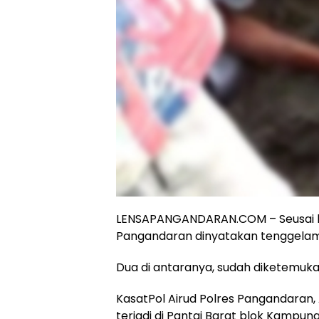
LENSAPANGANDARAN.COM – Seusai berm
Pangandaran dinyatakan tenggelam
Dua di antaranya, sudah diketemuka
KasatPol Airud Polres Pangandaran,
terjadi di Pantai Barat blok Kampu