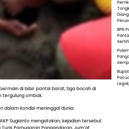
Pemka
Tongk
Diang
Peru
BPN P
Panta
Sertif
Polem
Panga
Semp
Bupat
Pacua
Legok
ain di bibir pantai barat, tiga bocah di
 tergulung ombak.
n dalam kondisi meninggal dunia.
 AKP Sugianto mengatakan, kejadian tersebut
ng Turis Pamugaran Pangandaran, Jum’at