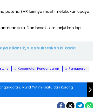
ama potensi SAR lainnya masih melakukan upaya
antauan saja. Dan besok, kita lanjutkan lagi
aya Dilantik, Siap Sukseskan Pilkada
turis
Kecamatan Pangandaran
Pamugaran
angandaran, Murid Yatim-piatu dan Kurang