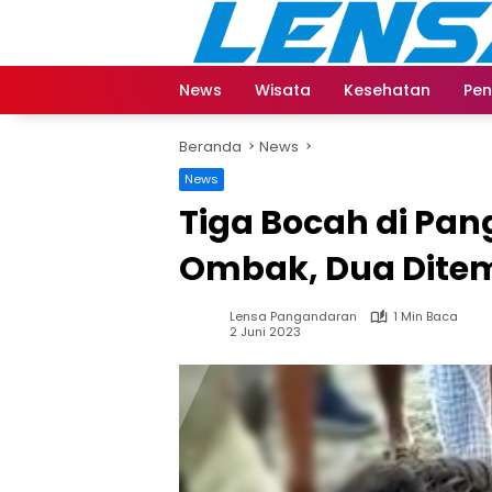
Langsung
ke
konten
News
Wisata
Kesehatan
Pen
Beranda
News
News
Tiga Bocah di Pa
Ombak, Dua Dite
Lensa Pangandaran
1 Min Baca
2 Juni 2023