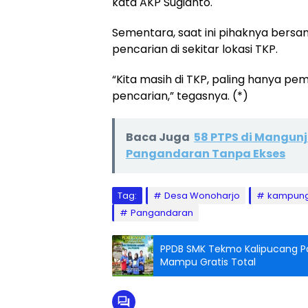
kata AKP Sugianto.
Sementara, saat ini pihaknya bers
pencarian di sekitar lokasi TKP.
“Kita masih di TKP, paling hanya pem
pencarian,” tegasnya. (*)
Baca Juga
58 PTPS di Mangunj
Pangandaran Tanpa Ekses
Tag:
Desa Wonoharjo
kampung 
Pangandaran
PPDB SMK Tekmo Kalipucang P
Mampu Gratis Total