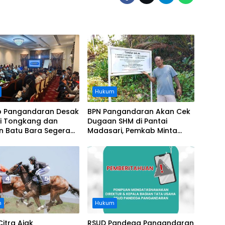
Hukum
 Pangandaran Desak
BPN Pangandaran Akan Cek
i Tongkang dan
Dugaan SHM di Pantai
n Batu Bara Segera
Madasari, Pemkab Minta
t, Soroti Buruknya
Usut Asal-usul Sertifikat
nasi Perusahaan
n
Hukum
Citra Ajak
RSUD Pandega Pangandaran