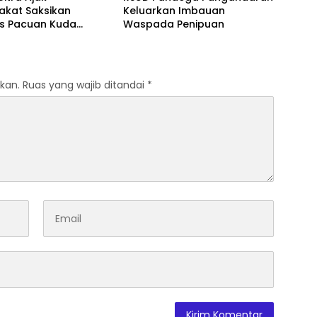
akat Saksikan
Keluarkan Imbauan
as Pacuan Kuda
Waspada Penipuan
ia Derby 2026 di
awa
kan.
Ruas yang wajib ditandai
*