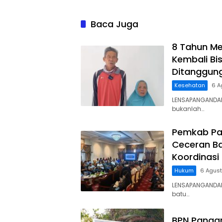
Baca Juga
8 Tahun Me
Kembali Bis
Ditanggun
Kesehatan
6 A
LENSAPANGANDAR
bukanlah…
Pemkab Pa
Ceceran Ba
Koordinasi
Hukum
6 Agus
LENSAPANGANDA
batu…
BPN Panga