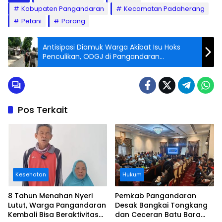
Kabupaten Pangandaran
Kecamatan Padaherang
Petani
Porang
Antisipasi Diamuk Warga Akibat Isu Hoks
Penculikan, ODGJ di Pangandaran
Diamankan Petugas Satpol PP
Pos Terkait
Kesehatan
Hukum
8 Tahun Menahan Nyeri
Pemkab Pangandaran
Lutut, Warga Pangandaran
Desak Bangkai Tongkang
Kembali Bisa Beraktivitas
dan Ceceran Batu Bara