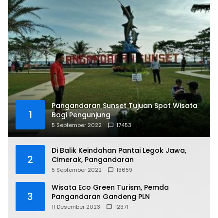
Pangandaran Sunset Tujuan Spot Wisata
1
Bagi Pengunjung
5 September 2022
17453
Di Balik Keindahan Pantai Legok Jawa,
2
Cimerak, Pangandaran
5 September 2022
13659
Wisata Eco Green Turism, Pemda
3
Pangandaran Gandeng PLN
11 Desember 2023
12371