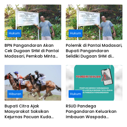
Usai Operasi Gratis
Segera Diangkat, Soroti
Ditanggung BPJS
Buruknya Koordinasi
Perusahaan
Hukum
Hukum
BPN Pangandaran Akan
Polemik di Pantai Madasari,
Cek Dugaan SHM di Pantai
Bupati Pangandaran
Madasari, Pemkab Minta
Selidiki Dugaan SHM di
Usut Asal-usul Sertifikat
Kawasan Sempadan
Pantai
Hiburan
Hukum
Bupati Citra Ajak
RSUD Pandega
Masyarakat Saksikan
Pangandaran Keluarkan
Kejurnas Pacuan Kuda
Imbauan Waspada
Indonesia Derby 2026 di
Penipuan