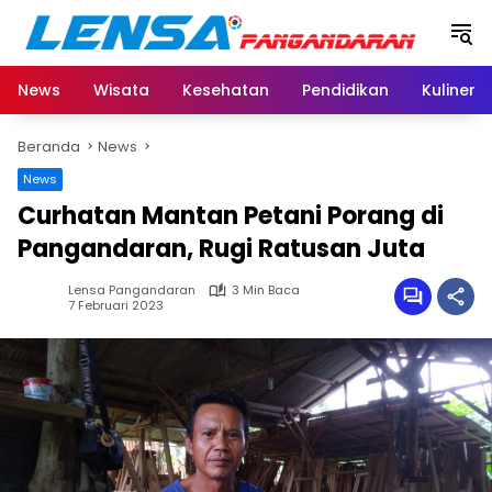
Langsung
ke
konten
News
Wisata
Kesehatan
Pendidikan
Kuliner
Beranda
News
News
Curhatan Mantan Petani Porang di
Pangandaran, Rugi Ratusan Juta
Lensa Pangandaran
3 Min Baca
7 Februari 2023