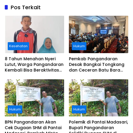
Pos Terkait
Kesehatan
Hukum
8 Tahun Menahan Nyeri
Pemkab Pangandaran
Lutut, Warga Pangandaran
Desak Bangkai Tongkang
Kembali Bisa Beraktivitas
dan Ceceran Batu Bara
Usai Operasi Gratis
Segera Diangkat, Soroti
Ditanggung BPJS
Buruknya Koordinasi
Perusahaan
Hukum
Hukum
BPN Pangandaran Akan
Polemik di Pantai Madasari,
Cek Dugaan SHM di Pantai
Bupati Pangandaran