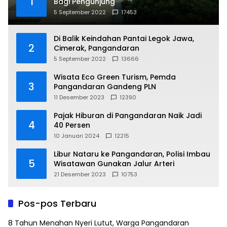
1
Bagi Pengunjung
5 September 2022
17453
Di Balik Keindahan Pantai Legok Jawa,
2
Cimerak, Pangandaran
5 September 2022
13666
Wisata Eco Green Turism, Pemda
3
Pangandaran Gandeng PLN
11 Desember 2023
12390
Pajak Hiburan di Pangandaran Naik Jadi
4
40 Persen
10 Januari 2024
12215
Libur Nataru ke Pangandaran, Polisi Imbau
5
Wisatawan Gunakan Jalur Arteri
21 Desember 2023
10753
Pos-pos Terbaru
8 Tahun Menahan Nyeri Lutut, Warga Pangandaran