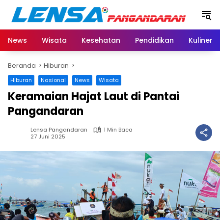
Langsung
ke
konten
News
Wisata
Kesehatan
Pendidikan
Kuliner
Beranda
Hiburan
Hiburan
Nasional
News
Wisata
Keramaian Hajat Laut di Pantai
Pangandaran
Lensa Pangandaran
1 Min Baca
27 Juni 2025