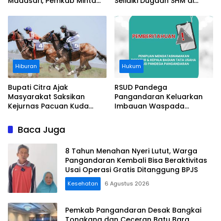
Madasari, Pemkab Minta
Selidiki Dugaan SHM di
Usut Asal-usul Sertifikat
Kawasan Sempadan
Pantai
Hiburan
Hukum
Bupati Citra Ajak
RSUD Pandega
Masyarakat Saksikan
Pangandaran Keluarkan
Kejurnas Pacuan Kuda
Imbauan Waspada
Indonesia Derby 2026 di
Penipuan
Legokjawa
Baca Juga
8 Tahun Menahan Nyeri Lutut, Warga
Pangandaran Kembali Bisa Beraktivitas
Usai Operasi Gratis Ditanggung BPJS
Kesehatan
6 Agustus 2026
Pemkab Pangandaran Desak Bangkai
Tongkang dan Ceceran Batu Bara