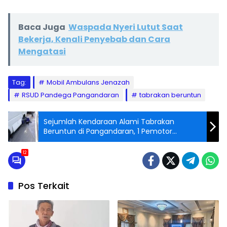
Baca Juga
Waspada Nyeri Lutut Saat
Bekerja, Kenali Penyebab dan Cara
Mengatasi
Tag:
Mobil Ambulans Jenazah
RSUD Pandega Pangandaran
tabrakan beruntun
Sejumlah Kendaraan Alami Tabrakan
Beruntun di Pangandaran, 1 Pemotor
Dinyatakan Meninggal Dunia di RSUD
Pandega
12
Pos Terkait