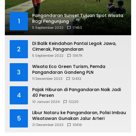
Pangandaran Sunset Tujuan Spot Wisata
1
Bagi Pengunjung
5 September 2022
17453
Di Balik Keindahan Pantai Legok Jawa,
2
Cimerak, Pangandaran
5 September 2022
13679
Wisata Eco Green Turism, Pemda
3
Pangandaran Gandeng PLN
11 Desember 2023
12432
Pajak Hiburan di Pangandaran Naik Jadi
4
40 Persen
10 Januari 2024
12220
Libur Nataru ke Pangandaran, Polisi Imbau
5
Wisatawan Gunakan Jalur Arteri
21 Desember 2023
10816