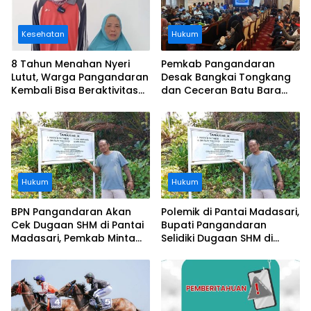
Kesehatan
Hukum
8 Tahun Menahan Nyeri
Pemkab Pangandaran
Lutut, Warga Pangandaran
Desak Bangkai Tongkang
Kembali Bisa Beraktivitas
dan Ceceran Batu Bara
Usai Operasi Gratis
Segera Diangkat, Soroti
Ditanggung BPJS
Buruknya Koordinasi
Perusahaan
Hukum
Hukum
BPN Pangandaran Akan
Polemik di Pantai Madasari,
Cek Dugaan SHM di Pantai
Bupati Pangandaran
Madasari, Pemkab Minta
Selidiki Dugaan SHM di
Usut Asal-usul Sertifikat
Kawasan Sempadan
Pantai