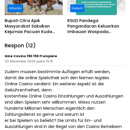
Hiburan
Hukum
Bupati Citra Ajak
RSUD Pandega
Masyarakat Saksikan
Pangandaran Keluarkan
Kejurnas Pacuan Kuda
Imbauan Waspada
Indonesia Derby 2026 di
Penipuan
Legokjawa
Respon (12)
Nine Casino 150 150 Freispiele
20 Desember 2025 pukul 15:31
Zudem müssen bestimmte Auflagen erfüllt werden,
damit die online Spielothek sich den Namen legales
Online Casino verdient. Ein weiterer Aspekt ist die
Gebührenfreiheit, denn
kostenfreie Online Casino Einzahlungen und Auszahlungen
sind allen Spielern sehr willkommen. Wieso nutzen
hunderte Millionen Menschen eigentlich den
Zahlungsdienst so gerne und warum ist
er bei Spielern so beliebt? Die Limits für Ein- und
Auszahlungen sind in der Regel von den Casino Betreibern