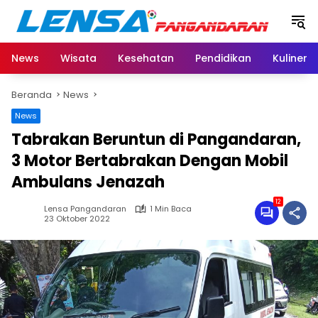
Langsung
ke
konten
News
Wisata
Kesehatan
Pendidikan
Kuliner
Beranda
News
News
Tabrakan Beruntun di Pangandaran,
3 Motor Bertabrakan Dengan Mobil
Ambulans Jenazah
12
Lensa Pangandaran
1 Min Baca
23 Oktober 2022