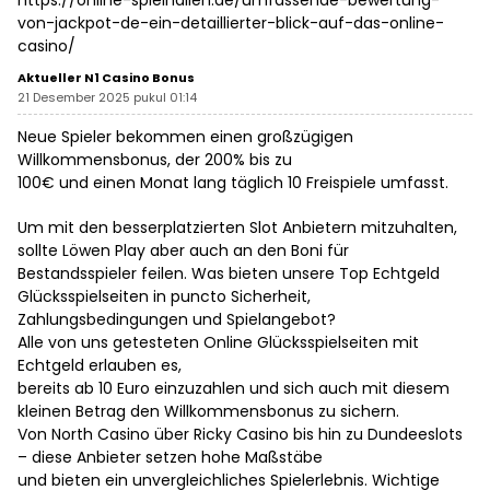
https://online-spielhallen.de/umfassende-bewertung-
von-jackpot-de-ein-detaillierter-blick-auf-das-online-
casino/
Aktueller N1 Casino Bonus
21 Desember 2025 pukul 01:14
Neue Spieler bekommen einen großzügigen
Willkommensbonus, der 200% bis zu
100€ und einen Monat lang täglich 10 Freispiele umfasst.
Um mit den besserplatzierten Slot Anbietern mitzuhalten,
sollte Löwen Play aber auch an den Boni für
Bestandsspieler feilen. Was bieten unsere Top Echtgeld
Glücksspielseiten in puncto Sicherheit,
Zahlungsbedingungen und Spielangebot?
Alle von uns getesteten Online Glücksspielseiten mit
Echtgeld erlauben es,
bereits ab 10 Euro einzuzahlen und sich auch mit diesem
kleinen Betrag den Willkommensbonus zu sichern.
Von North Casino über Ricky Casino bis hin zu Dundeeslots
– diese Anbieter setzen hohe Maßstäbe
und bieten ein unvergleichliches Spielerlebnis. Wichtige