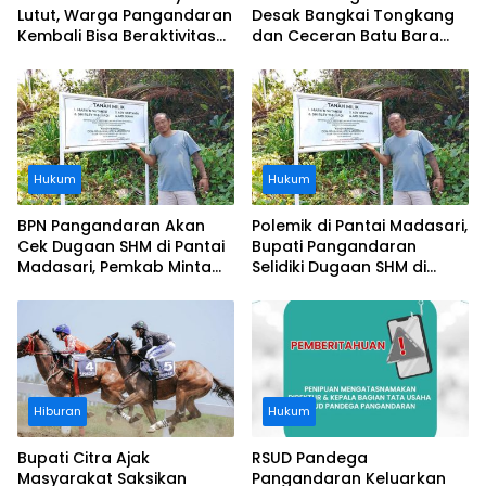
Lutut, Warga Pangandaran
Desak Bangkai Tongkang
Kembali Bisa Beraktivitas
dan Ceceran Batu Bara
Usai Operasi Gratis
Segera Diangkat, Soroti
Ditanggung BPJS
Buruknya Koordinasi
Perusahaan
Hukum
Hukum
BPN Pangandaran Akan
Polemik di Pantai Madasari,
Cek Dugaan SHM di Pantai
Bupati Pangandaran
Madasari, Pemkab Minta
Selidiki Dugaan SHM di
Usut Asal-usul Sertifikat
Kawasan Sempadan
Pantai
Hiburan
Hukum
Bupati Citra Ajak
RSUD Pandega
Masyarakat Saksikan
Pangandaran Keluarkan