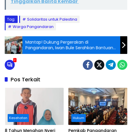
Tinggalkan Balita Kembar
Tag:
Solidaritas untuk Palestina
Warga Pangandaran
Mantap! Dukung Pergerakan di
Pangandaran, Iwan Bule Serahkan Bantuan
Minibus
2
Pos Terkait
Kesehatan
Hukum
8 Tahun Menahan Nyeri
Pemkab Pangandaran