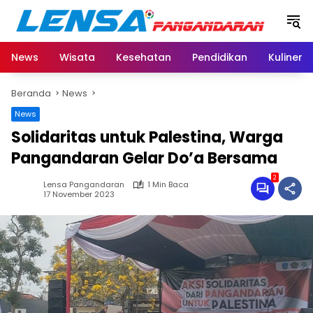
Langsung
ke
konten
News
Wisata
Kesehatan
Pendidikan
Kuliner
Beranda
News
News
Solidaritas untuk Palestina, Warga
Pangandaran Gelar Do’a Bersama
2
Lensa Pangandaran
1 Min Baca
17 November 2023