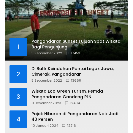
Pangandaran Sunset Tujuan Spot Wisata
1
Bagi Pengunjung
5 September 2022
17453
Di Balik Keindahan Pantai Legok Jawa,
2
Cimerak, Pangandaran
5 September 2022
13668
Wisata Eco Green Turism, Pemda
3
Pangandaran Gandeng PLN
11 Desember 2023
12404
Pajak Hiburan di Pangandaran Naik Jadi
4
40 Persen
10 Januari 2024
12216