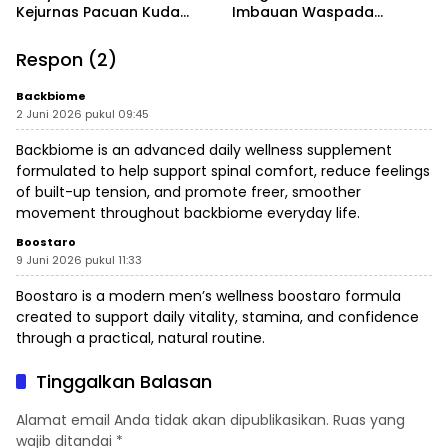
Kejurnas Pacuan Kuda
Imbauan Waspada
Indonesia Derby 2026 di
Penipuan
Legokjawa
Respon (2)
Backbiome
2 Juni 2026 pukul 09:45
Backbiome is an advanced daily wellness supplement
formulated to help support spinal comfort, reduce feelings
of built-up tension, and promote freer, smoother
movement throughout
backbiome
everyday life.
Boostaro
9 Juni 2026 pukul 11:33
Boostaro is a modern men’s wellness
boostaro
formula
created to support daily vitality, stamina, and confidence
through a practical, natural routine.
Tinggalkan Balasan
Alamat email Anda tidak akan dipublikasikan.
Ruas yang
wajib ditandai
*