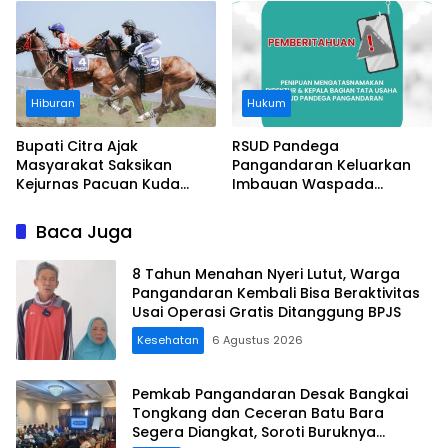
Pantai
Hiburan
Hukum
Bupati Citra Ajak
RSUD Pandega
Masyarakat Saksikan
Pangandaran Keluarkan
Kejurnas Pacuan Kuda
Imbauan Waspada
Indonesia Derby 2026 di
Penipuan
Legokjawa
Baca Juga
8 Tahun Menahan Nyeri Lutut, Warga
Pangandaran Kembali Bisa Beraktivitas
Usai Operasi Gratis Ditanggung BPJS
Kesehatan
6 Agustus 2026
Pemkab Pangandaran Desak Bangkai
Tongkang dan Ceceran Batu Bara
Segera Diangkat, Soroti Buruknya