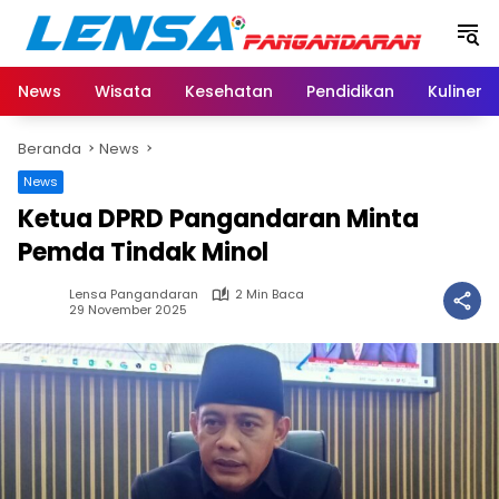
Langsung
ke
konten
News
Wisata
Kesehatan
Pendidikan
Kuliner
Beranda
News
News
Ketua DPRD Pangandaran Minta
Pemda Tindak Minol
Lensa Pangandaran
2 Min Baca
29 November 2025