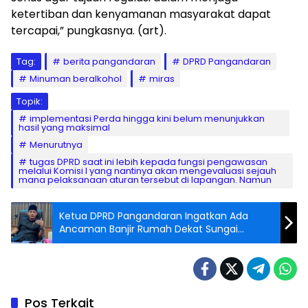
ketertiban dan kenyamanan masyarakat dapat
tercapai,” pungkasnya. (art).
Tag:
berita pangandaran
DPRD Pangandaran
Minuman beralkohol
miras
Topik:
implementasi Perda hingga kini belum menunjukkan
hasil yang maksimal
Menurutnya
tugas DPRD saat ini lebih kepada fungsi pengawasan
melalui Komisi I yang nantinya akan mengevaluasi sejauh
mana pelaksanaan aturan tersebut di lapangan. Namun
Ketua DPRD Pangandaran Ingatkan Ada
Ancaman Banjir Rumah Dekat Sungai
Citanduy
Pos Terkait