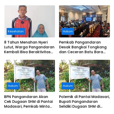
Kesehatan
Hukum
8 Tahun Menahan Nyeri
Pemkab Pangandaran
Lutut, Warga Pangandaran
Desak Bangkai Tongkang
Kembali Bisa Beraktivitas
dan Ceceran Batu Bara
Usai Operasi Gratis
Segera Diangkat, Soroti
Ditanggung BPJS
Buruknya Koordinasi
Perusahaan
Hukum
Hukum
BPN Pangandaran Akan
Polemik di Pantai Madasari,
Cek Dugaan SHM di Pantai
Bupati Pangandaran
Madasari, Pemkab Minta
Selidiki Dugaan SHM di
Usut Asal-usul Sertifikat
Kawasan Sempadan