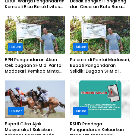
Lutut, Warga Pangandaran
Desak Bangkai Tongkang
Kembali Bisa Beraktivitas
dan Ceceran Batu Bara
Usai Operasi Gratis
Segera Diangkat, Soroti
Ditanggung BPJS
Buruknya Koordinasi
Perusahaan
Hukum
Hukum
BPN Pangandaran Akan
Polemik di Pantai Madasari,
Cek Dugaan SHM di Pantai
Bupati Pangandaran
Madasari, Pemkab Minta
Selidiki Dugaan SHM di
Usut Asal-usul Sertifikat
Kawasan Sempadan
Pantai
Hiburan
Hukum
Bupati Citra Ajak
RSUD Pandega
Masyarakat Saksikan
Pangandaran Keluarkan