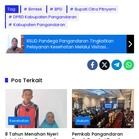
Tag:
Bimtek
BPD
Bupati Citra Pitriyami
DPRD Kabupaten Pangandaran
Kabupaten Pangandaran
RSUD Pandega Pangandaran Tingkatkan
Pelayanan Kesehatan Melalui Visitasi
Instalasi Dialisis dan Mammografi
Pos Terkait
Kesehatan
Hukum
8 Tahun Menahan Nyeri
Pemkab Pangandaran