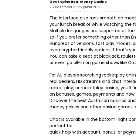
Goat Spins Real Money Casino
26 Desember 2025 pukul 20:16
The interface also runs smooth on mobile
your lunch break or while watching the f
Multiple languages are supported at the 
so if you prefer something other than Engl
Hundreds of versions, fast play modes, 
even crypto-friendly options if that’s you
You can take a seat at blackjack, roulett
or even go all-in on game shows like Cra
For AU players searching rocketplay online
real dealers, HD streams and chat interac
rocket play, or rocketplay casino, you’ll f
on bonuses, games, payments and how to
Discover the best Australian casinos and 
money pokies and other casino games, of
Chat is available in the bottom-right c
perfect for
quick help with account, bonus, or payme