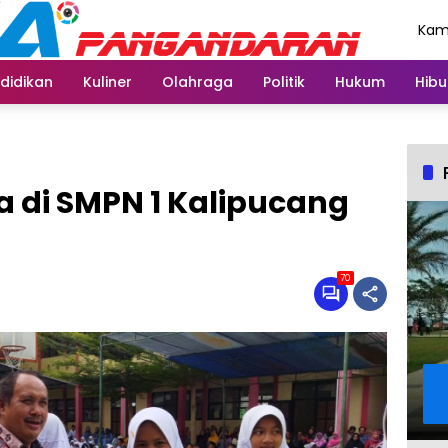
Kami
Agu
didikan
Kuliner
Olahraga
Politik
Hukum
Hibu
wa di SMPN 1 Kalipucang
70