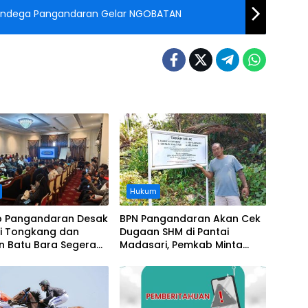
 Pandega Pangandaran Gelar NGOBATAN
Hukum
 Pangandaran Desak
BPN Pangandaran Akan Cek
i Tongkang dan
Dugaan SHM di Pantai
n Batu Bara Segera
Madasari, Pemkab Minta
t, Soroti Buruknya
Usut Asal-usul Sertifikat
nasi Perusahaan