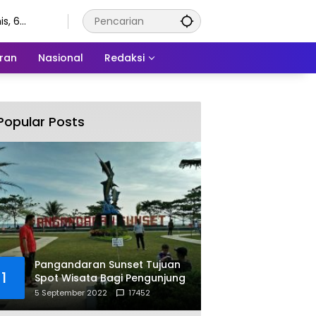
s, 6
stus 2026
ran
Nasional
Redaksi
Popular Posts
Pangandaran Sunset Tujuan
1
Spot Wisata Bagi Pengunjung
5 September 2022
17452