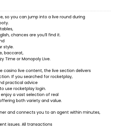
, so you can jump into a live round during
ooty.
tables,
ish, chances are you’ll find it.
and
r style.
e, baccarat,
zy Time or Monopoly Live.
 casino live content, the live section delivers
tion. If you searched for rocketplay,
ind practical advice
 use rocketplay login.
enjoy a vast selection of real
fering both variety and value.
orner and connects you to an agent within minutes,
nt issues. All transactions