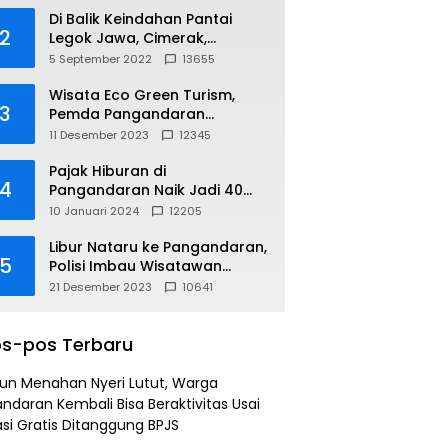
Di Balik Keindahan Pantai
2
Legok Jawa, Cimerak,
Pangandaran
5 September 2022
13655
Wisata Eco Green Turism,
3
Pemda Pangandaran
Gandeng PLN
11 Desember 2023
12345
Pajak Hiburan di
4
Pangandaran Naik Jadi 40
Persen
10 Januari 2024
12205
Libur Nataru ke Pangandaran,
5
Polisi Imbau Wisatawan
Gunakan Jalur Arteri
21 Desember 2023
10641
s-pos Terbaru
un Menahan Nyeri Lutut, Warga
ndaran Kembali Bisa Beraktivitas Usai
si Gratis Ditanggung BPJS