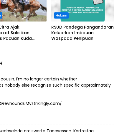
n
Hukum
Citra Ajak
RSUD Pandega Pangandaran
akat Saksikan
Keluarkan Imbauan
as Pacuan Kuda
Waspada Penipuan
ia Derby 2026 di
awa
m/
 cousin. I’m no longer certain whether
 as nobody else recognize such specific approximately
-Greyhounds.Mystrikingly.com/
wechselnde preiswerte Tagesessen. Karfreitag,