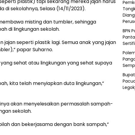
seperti plastik) tapi sekarang mereka jajan harus
Pemka
 di sekolahnya, Selasa (14/11/2023).
Tongk
Diang
Peru
embawa misting dan tumbler, sehingga
ah di lingkungan sekolah.
BPN P
Panta
ajan seperti plastik lagi. Semua anak yang jajan
Sertif
mbler),” papar Suharno.
Polem
Panga
h yang sehat atau lingkungan yang sehat supaya
Semp
Bupat
Pacua
ah, kita telah menyiapkan duta lingkungan,”
Legok
ntinya akan menyelesaikan permasalah sampah-
ngan sekolah.
dipilah dan bekerjasama dengan bank sampah,”