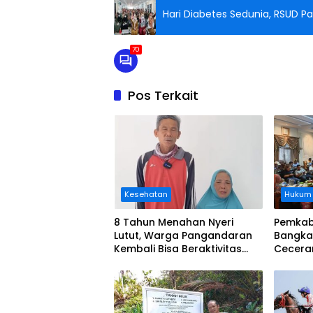
Hari Diabetes Sedunia, RSUD
70
Pos Terkait
Kesehatan
Hukum
8 Tahun Menahan Nyeri
Pemkab
Lutut, Warga Pangandaran
Bangka
Kembali Bisa Beraktivitas
Cecera
Usai Operasi Gratis
Diangka
Ditanggung BPJS
Koordi