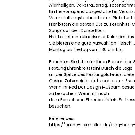
Allerheiligen, Volkstrauertag, Totensonnta
Ein hervorragend ausgestatteter Verans
Veranstaltungstechnik bieten Platz für b
Hier bitten die besten DJs zu Fetenhits,
Songs auf den Dancefloor.
Hier bietet ein kulinarischer Kalender d
Sie bieten eine gute Auswahl an Fleisch
Montag bis Freitag von 11.30 Uhr bis…
Beachten Sie bitte für Ihren Besuch der 
Festung Ehrenbreitstein! Durch die Lage
an der Spitze des Festungplateaus, biete
Casino Zollverein bietet euch guten Es
Wenn ihr Red Dot Design Museum besucht
zu besuchen. Wenn ihr nach
dem Besuch von Ehrenbreitstein Fortress
besuchen.
References:
https://online-spielhallen.de/bing-bon