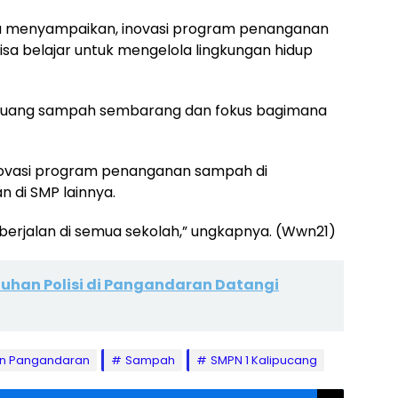
ta menyampaikan, inovasi program penanganan
sa belajar untuk mengelola lingkungan hidup
embuang sampah sembarang dan fokus bagimana
inovasi program penanganan sampah di
n di SMP lainnya.
 berjalan di semua sekolah,” ungkapnya. (Wwn21)
han Polisi di Pangandaran Datangi
n Pangandaran
Sampah
SMPN 1 Kalipucang