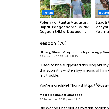
Hukum
Hibura
Polemik di Pantai Madasari,
Bupati 
Bupati Pangandaran Selidiki
Masyar
Dugaan SHM di Kawasan
Kejurn
Sempadan Pantai
Indones
Legokj
Respon (70)
Https://Glassi-Greyhounds.Mystrikingly.co
28 Agustus 2025 pukul 19:10
I used to bbe suggested this blog via my
this submit is written byy means of him
my trouble.
You’re incredible! Thanks!
https://Glassi
Monro Casino Aktionscodes
20 Desember 2025 pukul 12:15
Die Woche über gibt es mittags täglich 