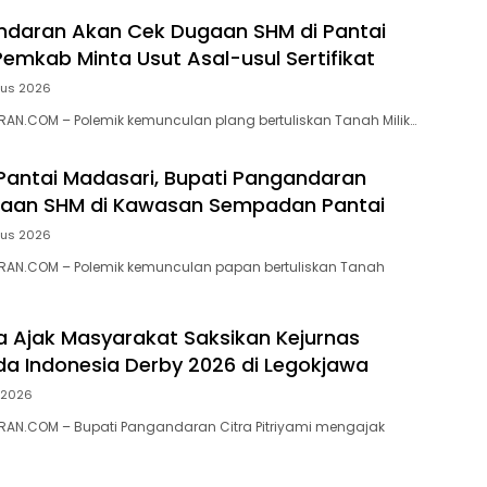
ndaran Akan Cek Dugaan SHM di Pantai
Pemkab Minta Usut Asal-usul Sertifikat
tus 2026
N.COM – ‎Polemik kemunculan plang bertuliskan Tanah Milik…
 Pantai Madasari, Bupati Pangandaran
ugaan SHM di Kawasan Sempadan Pantai
tus 2026
AN.COM – Polemik kemunculan papan bertuliskan Tanah
ra Ajak Masyarakat Saksikan Kejurnas
a Indonesia Derby 2026 di Legokjawa
i 2026
AN.COM – Bupati Pangandaran Citra Pitriyami mengajak