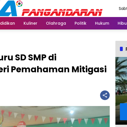
Sabt
Agu
didikan
Kuliner
Olahraga
Politik
Hukum
Hibu
uru SD SMP di
eri Pemahaman Mitigasi