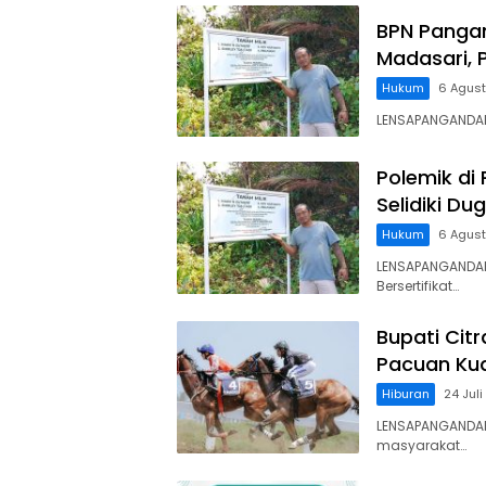
BPN Panga
Madasari, 
Hukum
6 Agus
LENSAPANGANDARA
Polemik di
Selidiki D
Hukum
6 Agus
LENSAPANGANDAR
Bersertifikat…
Bupati Cit
Pacuan Kud
Hiburan
24 Jul
LENSAPANGANDAR
masyarakat…