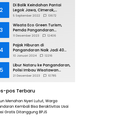
Di Balik Keindahan Pantai
2
Legok Jawa, Cimerak,
Pangandaran
5 September 2022
13672
Wisata Eco Green Turism,
3
Pemda Pangandaran
Gandeng PLN
11 Desember 2023
12406
Pajak Hiburan di
4
Pangandaran Naik Jadi 40
Persen
10 Januari 2024
12216
Libur Nataru ke Pangandaran,
5
Polisi Imbau Wisatawan
Gunakan Jalur Arteri
21 Desember 2023
10785
s-pos Terbaru
un Menahan Nyeri Lutut, Warga
ndaran Kembali Bisa Beraktivitas Usai
si Gratis Ditanggung BPJS