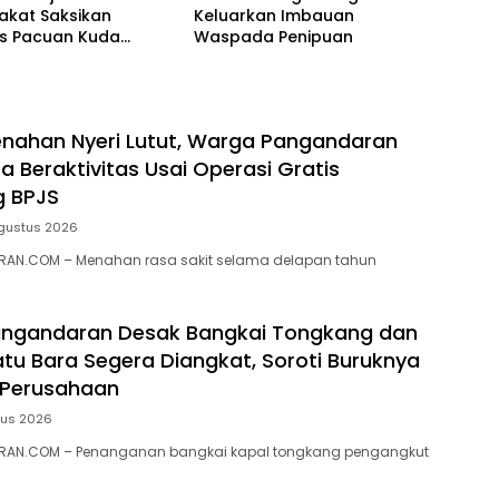
akat Saksikan
Keluarkan Imbauan
as Pacuan Kuda
Waspada Penipuan
ia Derby 2026 di
awa
nahan Nyeri Lutut, Warga Pangandaran
a Beraktivitas Usai Operasi Gratis
g BPJS
gustus 2026
AN.COM – Menahan rasa sakit selama delapan tahun
ngandaran Desak Bangkai Tongkang dan
tu Bara Segera Diangkat, Soroti Buruknya
 Perusahaan
tus 2026
RAN.COM – Penanganan bangkai kapal tongkang pengangkut