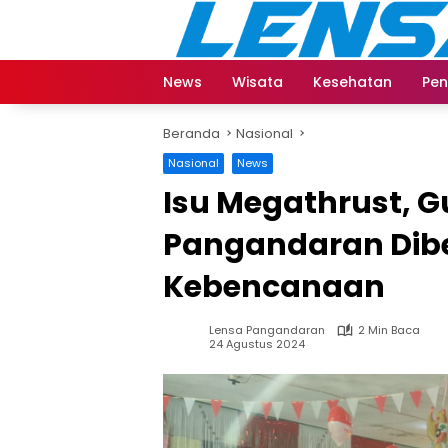
Langsung
ke
konten
News
Wisata
Kesehatan
Pen
Beranda
Nasional
Nasional
News
Isu Megathrust, G
Pangandaran Dib
Kebencanaan
Lensa Pangandaran
2 Min Baca
24 Agustus 2024