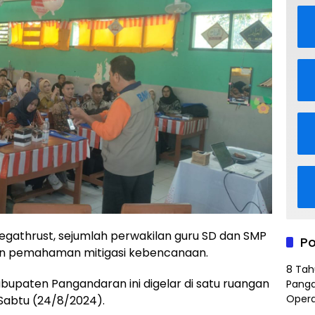
egathrust, sejumlah perwakilan guru SD dan SMP
Po
an pemahaman mitigasi kebencanaan.
8 Tah
abupaten Pangandaran ini digelar di satu ruangan
Panga
Opera
 Sabtu (24/8/2024).