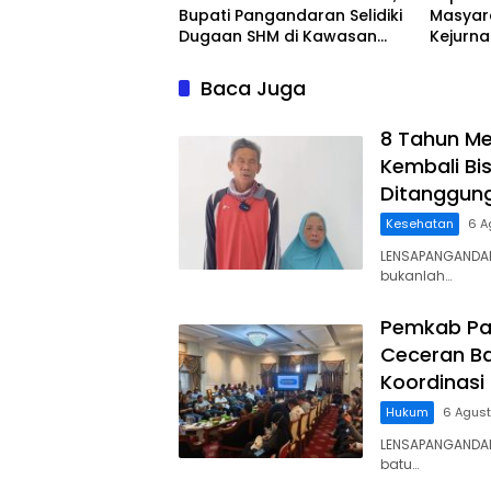
Bupati Pangandaran Selidiki
Masyar
Dugaan SHM di Kawasan
Kejurn
Sempadan Pantai
Indones
Legokj
Baca Juga
8 Tahun Me
Kembali Bis
Ditanggun
Kesehatan
6 A
LENSAPANGANDAR
bukanlah…
Pemkab Pa
Ceceran Ba
Koordinasi
Hukum
6 Agus
LENSAPANGANDA
batu…