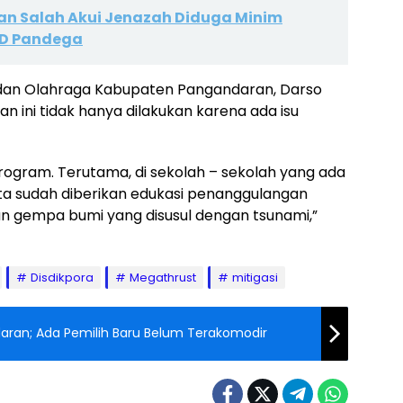
n Salah Akui Jenazah Diduga Minim
SUD Pandega
 dan Olahraga Kabupaten Pangandaran, Darso
 ini tidak hanya dilakukan karena ada isu
 program. Terutama, di sekolah – sekolah yang ada
 kita sudah diberikan edukasi penanggulangan
 gempa bumi yang disusul dengan tsunami,”
Disdikpora
Megathrust
mitigasi
daran; Ada Pemilih Baru Belum Terakomodir