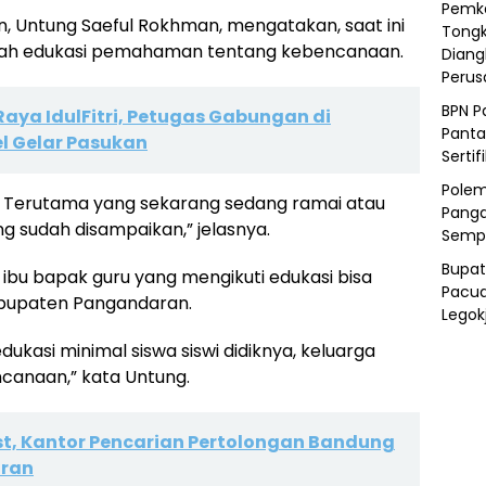
Pemka
 Untung Saeful Rokhman, mengatakan, saat ini
Tongk
ah edukasi pemahaman tentang kebencanaan.
Diang
Peru
BPN P
aya IdulFitri, Petugas Gabungan di
Panta
 Gelar Pasukan
Sertif
Polem
. Terutama yang sekarang sedang ramai atau
Panga
ng sudah disampaikan,” jelasnya.
Semp
Bupat
 ibu bapak guru yang mengikuti edukasi bisa
Pacua
abupaten Pangandaran.
Legok
ukasi minimal siswa siswi didiknya, keluarga
canaan,” kata Untung.
st, Kantor Pencarian Pertolongan Bandung
aran