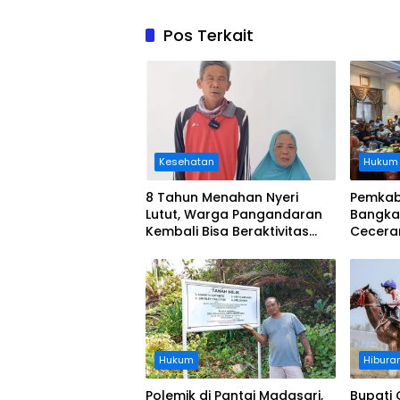
Pos Terkait
Kesehatan
Hukum
8 Tahun Menahan Nyeri
Pemkab
Lutut, Warga Pangandaran
Bangka
Kembali Bisa Beraktivitas
Cecera
Usai Operasi Gratis
Diangka
Ditanggung BPJS
Koordi
Hukum
Hibura
Polemik di Pantai Madasari,
Bupati 