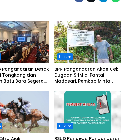
Hukum
 Pangandaran Desak
BPN Pangandaran Akan Cek
i Tongkang dan
Dugaan SHM di Pantai
n Batu Bara Segera
Madasari, Pemkab Minta
t, Soroti Buruknya
Usut Asal-usul Sertifikat
nasi Perusahaan
n
Hukum
Citra Ajak
RSUD Pandega Pangandaran