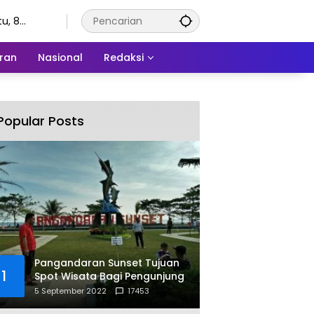
u, 8
stus 2026
ran
Nasional
Redaksi
Popular Posts
Pangandaran Sunset Tujuan
1
Spot Wisata Bagi Pengunjung
5 September 2022
17453