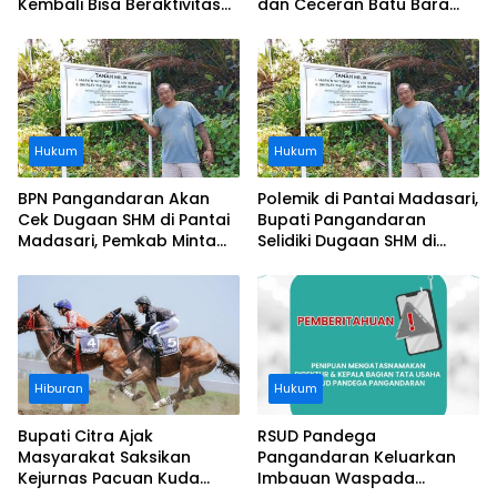
Kembali Bisa Beraktivitas
dan Ceceran Batu Bara
Usai Operasi Gratis
Segera Diangkat, Soroti
Ditanggung BPJS
Buruknya Koordinasi
Perusahaan
Hukum
Hukum
BPN Pangandaran Akan
Polemik di Pantai Madasari,
Cek Dugaan SHM di Pantai
Bupati Pangandaran
Madasari, Pemkab Minta
Selidiki Dugaan SHM di
Usut Asal-usul Sertifikat
Kawasan Sempadan
Pantai
Hiburan
Hukum
Bupati Citra Ajak
RSUD Pandega
Masyarakat Saksikan
Pangandaran Keluarkan
Kejurnas Pacuan Kuda
Imbauan Waspada