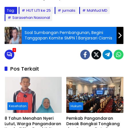
Tag:
HUT IJTI ke 25
jurnalis
Mahfud MD
Sarasehan Nasional
Soal Sumbangan Pembangunan, Begini
Tanggapan Komite SMPN 1 Banjarsari Ciamis
6
Pos Terkait
Kesehatan
Hukum
8 Tahun Menahan Nyeri
Pemkab Pangandaran
Lutut, Warga Pangandaran
Desak Bangkai Tongkang