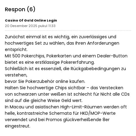
Indonesia Derby 2026 di
Penipuan
Legokjawa
Respon (6)
Casino Of Gold Online Login
20 Desember 2025 pukul 11:33
Zunächst einmal ist es wichtig, ein zuverlässiges und
hochwertiges Set zu wählen, das Ihren Anforderungen
entspricht.
Mit 500 Pokerchips, Pokerkarten und einem Dealer-Button
bietet es eine erstklassige Pokererfahrung.
Schließlich ist es essenziell, die Rückgabebedingungen zu
verstehen,
bevor Sie Pokerzubehör online kaufen.
Halten Sie hochwertige Chips sichtbar – das Verstecken
von schwarzen unter weißen ist schlecht für Nicht alle CDs
sind auf die gleiche Weise Geld wert.
In Macau und asiatischen High-Limit-Räumen werden oft
helle, kontrastreiche Schemata für HKD/MOP-Werte
verwendet und bei Promos glückverheißende 8er
eingestreut.