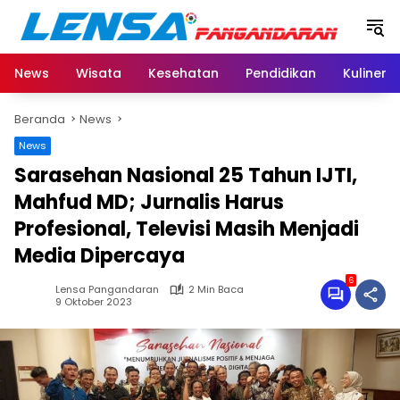
Langsung
ke
konten
News
Wisata
Kesehatan
Pendidikan
Kuliner
Beranda
News
News
Sarasehan Nasional 25 Tahun IJTI,
Mahfud MD; Jurnalis Harus
Profesional, Televisi Masih Menjadi
Media Dipercaya
6
Lensa Pangandaran
2 Min Baca
9 Oktober 2023