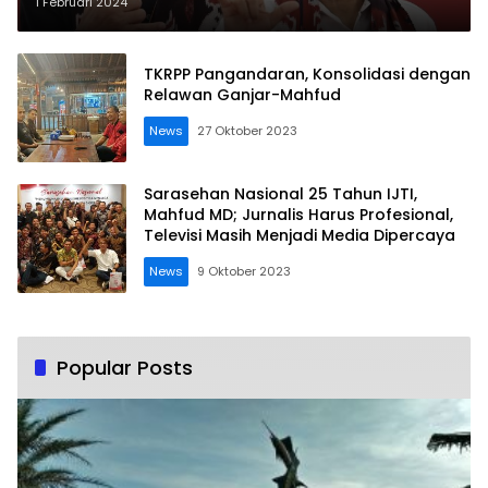
Menunjukkan Integritas Beliau
1 Februari 2024
TKRPP Pangandaran, Konsolidasi dengan
Relawan Ganjar-Mahfud
News
27 Oktober 2023
Sarasehan Nasional 25 Tahun IJTI,
Mahfud MD; Jurnalis Harus Profesional,
Televisi Masih Menjadi Media Dipercaya
News
9 Oktober 2023
Popular Posts