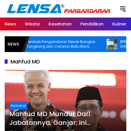
Langsung
ke
konten
News
Wisata
Kesehatan
Pendidikan
Kuliner
Pemkab Pangandaran Desak Bangkai
BPN Pangan
NEWS
Tongkang dan Ceceran Batu Bara
SHM di Pant
Segera Diangkat, Soroti Buruknya
Usut Asal-usu
Koordinasi Perusahaan
Mahfud MD
Nasional
Mahfud MD Mundur Dari
Jabatannya, Ganjar: Ini