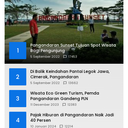
Pangandaran Sunset Tujuan Spot Wisata
1
Bagi Pengunjung
5 September 2022
17453
Di Balik Keindahan Pantai Legok Jawa,
2
Cimerak, Pangandaran
5 September 2022
13662
Wisata Eco Green Turism, Pemda
3
Pangandaran Gandeng PLN
11 Desember 2023
12383
Pajak Hiburan di Pangandaran Naik Jadi
4
40 Persen
10 Januari 2024
12214