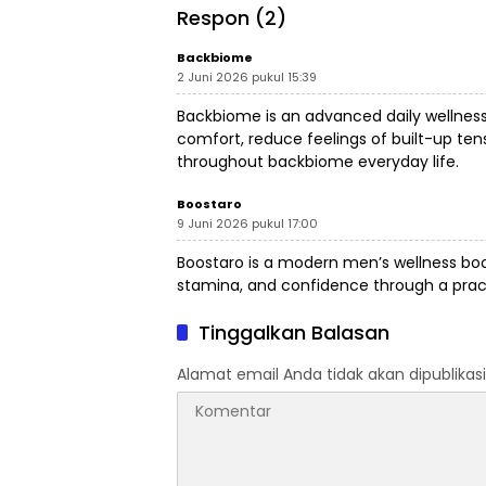
Legokj
Respon (2)
Backbiome
2 Juni 2026 pukul 15:39
Backbiome is an advanced daily wellnes
comfort, reduce feelings of built-up t
throughout
backbiome
everyday life.
Boostaro
9 Juni 2026 pukul 17:00
Boostaro is a modern men’s wellness
bo
stamina, and confidence through a practi
Tinggalkan Balasan
Alamat email Anda tidak akan dipublikasi