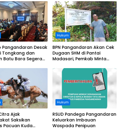
Hukum
 Pangandaran Desak
BPN Pangandaran Akan Cek
i Tongkang dan
Dugaan SHM di Pantai
n Batu Bara Segera
Madasari, Pemkab Minta
t, Soroti Buruknya
Usut Asal-usul Sertifikat
nasi Perusahaan
n
Hukum
Citra Ajak
RSUD Pandega Pangandaran
akat Saksikan
Keluarkan Imbauan
as Pacuan Kuda
Waspada Penipuan
ia Derby 2026 di