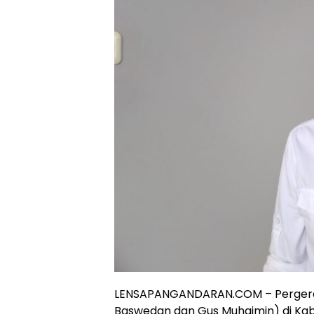
LENSAPANGANDARAN.COM – Pergerak
Baswedan dan Gus Muhaimin) di Kabu