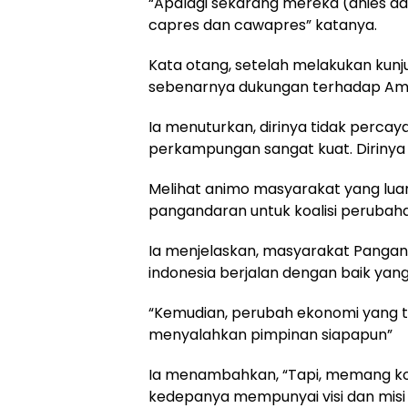
“Apalagi sekarang mereka (anies d
capres dan cawapres” katanya.
Kata otang, setelah melakukan kun
sebenarnya dukungan terhadap Ami
Ia menuturkan, dirinya tidak percaya
perkampungan sangat kuat. Dirinya me
Melihat animo masyarakat yang luar
pangandaran untuk koalisi perubah
Ia menjelaskan, masyarakat Panga
indonesia berjalan dengan baik yang
“Kemudian, perubah ekonomi yang ten
menyalahkan pimpinan siapapun”
Ia menambahkan, “Tapi, memang ko
kedepanya mempunyai visi dan misi 