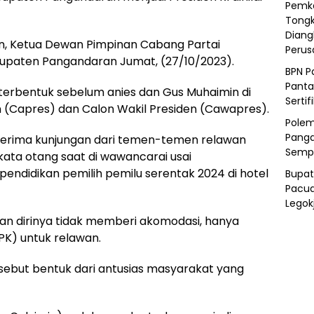
Pemka
Tongk
Diang
an, Ketua Dewan Pimpinan Cabang Partai
Peru
upaten Pangandaran Jumat, (27/10/2023).
BPN P
Panta
erbentuk sebelum anies dan Gus Muhaimin di
Sertif
n (Capres) dan Calon Wakil Presiden (Cawapres).
Polem
Panga
nerima kunjungan dari temen-temen relawan
Semp
kata otang saat di wawancarai usai
pendidikan pemilih pemilu serentak 2024 di hotel
Bupat
Pacua
Legok
an dirinya tidak memberi akomodasi, hanya
K) untuk relawan.
rsebut bentuk dari antusias masyarakat yang