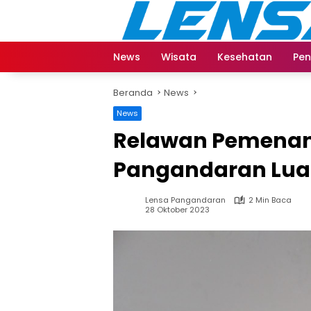
Langsung
ke
konten
News
Wisata
Kesehatan
Pen
Beranda
News
News
Relawan Pemenan
Pangandaran Luar
Lensa Pangandaran
2 Min Baca
28 Oktober 2023