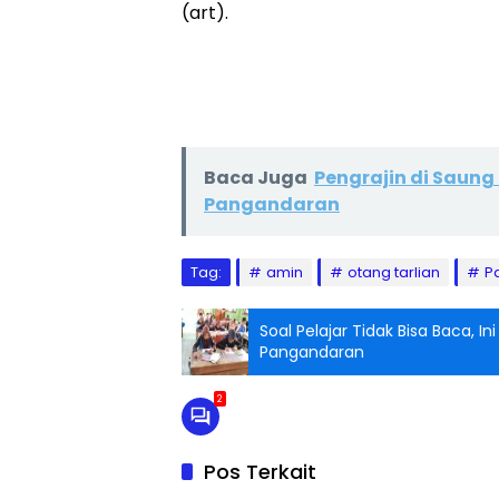
(art).
Baca Juga
Pengrajin di Saung
Pangandaran
Tag:
amin
otang tarlian
P
Soal Pelajar Tidak Bisa Baca, 
Pangandaran
2
Pos Terkait