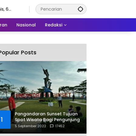
s, 6
stus 2026
ran
Nasional
Redaksi
Popular Posts
Pangandaran Sunset Tujuan
1
Spot Wisata Bagi Pengunjung
5 September 2022
17452