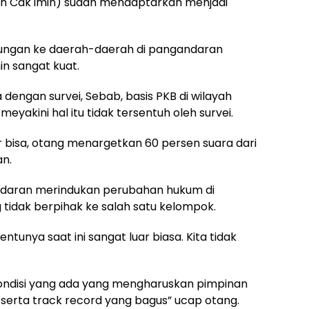
an Cak imin) sudah mendaptarkan menjadi
jungan ke daerah-daerah di pangandaran
n sangat kuat.
 dengan survei, Sebab, basis PKB di wilayah
yakini hal itu tidak tersentuh oleh survei.
 bisa, otang menargetkan 60 persen suara dari
an.
ndaran merindukan perubahan hukum di
 tidak berpihak ke salah satu kelompok.
tunya saat ini sangat luar biasa. Kita tidak
ndisi yang ada yang mengharuskan pimpinan
serta track record yang bagus” ucap otang.