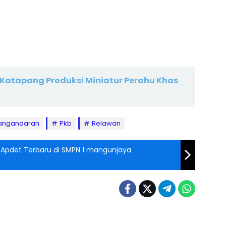
 Katapang Produksi Miniatur Perahu Khas
angandaran
Pkb
Relawan
Ini Apdet Terbaru di SMPN 1 mangunjaya