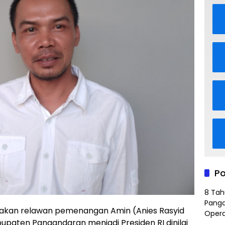
Po
8 Tah
Panga
an relawan pemenangan Amin (Anies Rasyid
Opera
paten Pangandaran menjadi Presiden RI dinilai