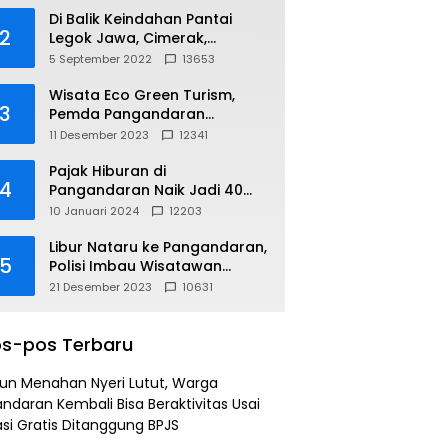
Di Balik Keindahan Pantai
2
Legok Jawa, Cimerak,
Pangandaran
5 September 2022
13653
Wisata Eco Green Turism,
3
Pemda Pangandaran
Gandeng PLN
11 Desember 2023
12341
Pajak Hiburan di
4
Pangandaran Naik Jadi 40
Persen
10 Januari 2024
12203
Libur Nataru ke Pangandaran,
5
Polisi Imbau Wisatawan
Gunakan Jalur Arteri
21 Desember 2023
10631
s-pos Terbaru
un Menahan Nyeri Lutut, Warga
ndaran Kembali Bisa Beraktivitas Usai
si Gratis Ditanggung BPJS