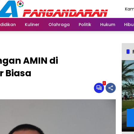
Kami
Agu
didikan
Kuliner
Olahraga
Politik
Hukum
Hibu
gan AMIN di
 Biasa
2