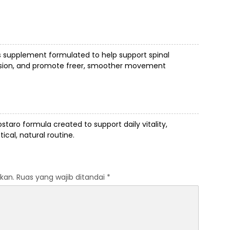
awa
s supplement formulated to help support spinal
ension, and promote freer, smoother movement
ostaro
formula created to support daily vitality,
cal, natural routine.
kan.
Ruas yang wajib ditandai
*