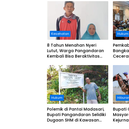
Kesehatan
Hukum
8 Tahun Menahan Nyeri
Pemkab
Lutut, Warga Pangandaran
Bangka
Kembali Bisa Beraktivitas
Cecera
Usai Operasi Gratis
Diangka
Ditanggung BPJS
Koordi
Hukum
Hibura
Polemik di Pantai Madasari,
Bupati 
Bupati Pangandaran Selidiki
Masyar
Dugaan SHM di Kawasan
Kejurn
Sempadan Pantai
Indones