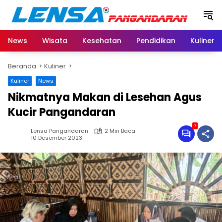
Langsung
ke
konten
News
Wisata
Kesehatan
Pendidikan
Kuliner
Beranda
Kuliner
Kuliner
News
Nikmatnya Makan di Lesehan Agus
Kucir Pangandaran
7
Lensa Pangandaran
2 Min Baca
10 Desember 2023