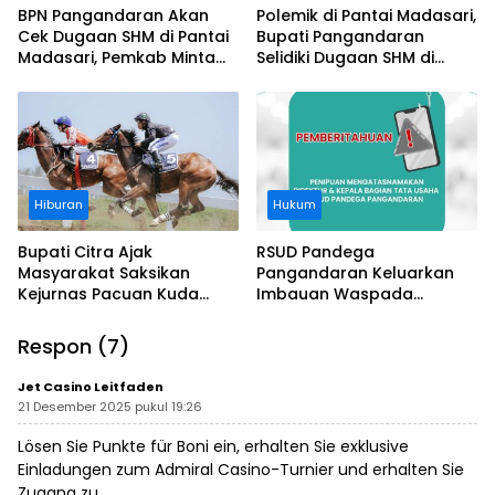
BPN Pangandaran Akan
Polemik di Pantai Madasari,
Cek Dugaan SHM di Pantai
Bupati Pangandaran
Madasari, Pemkab Minta
Selidiki Dugaan SHM di
Usut Asal-usul Sertifikat
Kawasan Sempadan
Pantai
Hiburan
Hukum
Bupati Citra Ajak
RSUD Pandega
Masyarakat Saksikan
Pangandaran Keluarkan
Kejurnas Pacuan Kuda
Imbauan Waspada
Indonesia Derby 2026 di
Penipuan
Legokjawa
Respon (7)
Jet Casino Leitfaden
21 Desember 2025 pukul 19:26
Lösen Sie Punkte für Boni ein, erhalten Sie exklusive
Einladungen zum Admiral Casino-Turnier und erhalten Sie
Zugang zu