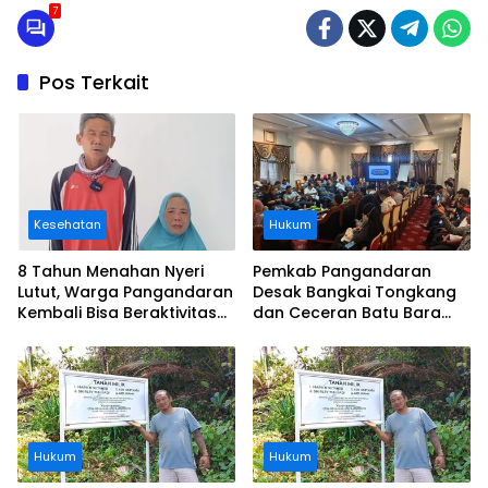
7
Pos Terkait
Kesehatan
Hukum
8 Tahun Menahan Nyeri
Pemkab Pangandaran
Lutut, Warga Pangandaran
Desak Bangkai Tongkang
Kembali Bisa Beraktivitas
dan Ceceran Batu Bara
Usai Operasi Gratis
Segera Diangkat, Soroti
Ditanggung BPJS
Buruknya Koordinasi
Perusahaan
Hukum
Hukum