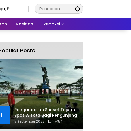
gu, 9
tus 2026
ran
Nasional
Redaksi
Popular Posts
Pangandaran Sunset Tujuan
1
Spot Wisata Bagi Pengunjung
5 September 2022
17454