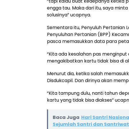
“tapi kalau buat kedepanya ketika pe
engga tau. Maka dari itu, saya mint
solusinya” ucapnya.
Sementara itu, Penyuluh Pertanian La
Penyuluhan Pertanian (BPP) Keca
pasca memasukkan data para petan
“Kita ada kesalahan pas menginput d
mengakibatkan kartu tidak bisa di ak
Menurut dia, ketika salah memasukka
Disdukcapil. Dan dirinya akan memp
“Kita tampung dulu, nanti tahun dep
kartu yang tidak bisa diakses” ucapny
Baca Juga
Hari Santri Nasion
Sejumlah Santri dan Santriwat