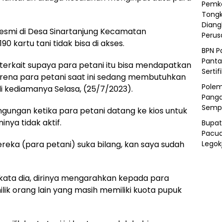
Pemka
Tongk
Diang
 resmi di Desa Sinartanjung Kecamatan
Peru
kartu tani tidak bisa di akses.
BPN P
Panta
 terkait supaya para petani itu bisa mendapatkan
Sertif
arena para petani saat ini sedang membutuhkan
Polem
i kediamanya Selasa, (25/7/2023).
Panga
Semp
ingungan ketika para petani datang ke kios untuk
nya tidak aktif.
Bupat
Pacua
ereka (para petani) suka bilang, kan saya sudah
Legok
kata dia, dirinya mengarahkan kepada para
lik orang lain yang masih memiliki kuota pupuk