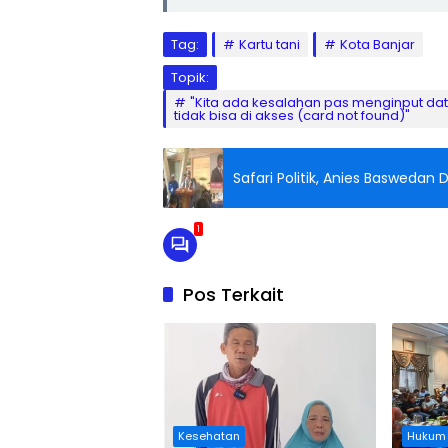
Tag:
Kartu tani
Kota Banjar
Topik:
"Kita ada kesalahan pas menginput dat
tidak bisa di akses (card not found)"
Safari Politik, Anies Basweda
1
Pos Terkait
Kesehatan
Hukum