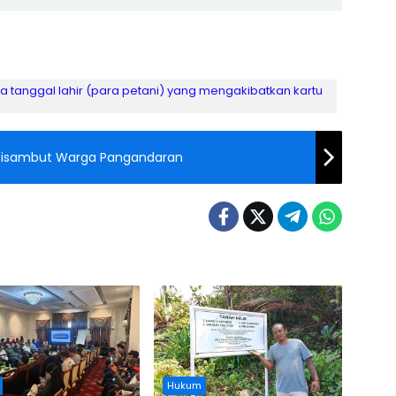
a tanggal lahir (para petani) yang mengakibatkan kartu
n Disambut Warga Pangandaran
Hukum