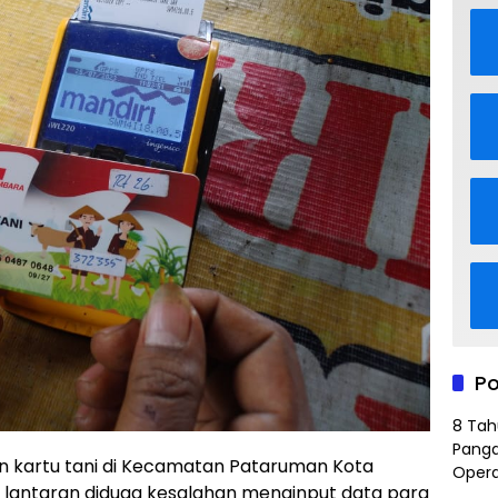
Po
8 Tah
Panga
kartu tani di Kecamatan Pataruman Kota
Opera
es lantaran diduga kesalahan menginput data para