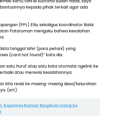
milik kartu tani isi kuotana sudah habis, saya
a bantuannya kepada pihak terkait agar ada
pangan (PPL) Ella, sekaligus koordinator Balai
matan Pataruman mengaku bahwa kesalahan
i.
ata tanggal lahir (para petani) yang
ses (card not found)” kata dia.
n satu huruf atau satu kata otomatis ngelink ke
erbaiki atau merevisi kesalahannya.
an kita revisi ke masing-masing desa/kelurahan
a. (art).
al, Kapolres Banjar Bagikan Uang ke
i