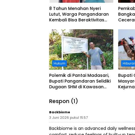
8 Tahun Menahan Nyeri
Pemkab
Lutut, Warga Pangandaran
Bangka
Kembali Bisa Beraktivitas
Cecera
Usai Operasi Gratis
Diangka
Ditanggung BPJS
Koordi
Hukum
Hibura
Polemik di Pantai Madasari,
Bupati 
Bupati Pangandaran Selidiki
Masyar
Dugaan SHM di Kawasan
Kejurn
Sempadan Pantai
Indones
Legokj
Respon (1)
Backbiome
3 Juni 2026 pukul 15:57
Backbiome is an advanced daily wellnes
comfort, reduce feelings of built-up t