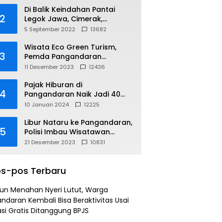
Di Balik Keindahan Pantai
2
Legok Jawa, Cimerak,
Pangandaran
5 September 2022
13682
Wisata Eco Green Turism,
3
Pemda Pangandaran
Gandeng PLN
11 Desember 2023
12436
Pajak Hiburan di
4
Pangandaran Naik Jadi 40
Persen
10 Januari 2024
12225
Libur Nataru ke Pangandaran,
5
Polisi Imbau Wisatawan
Gunakan Jalur Arteri
21 Desember 2023
10831
s-pos Terbaru
un Menahan Nyeri Lutut, Warga
ndaran Kembali Bisa Beraktivitas Usai
si Gratis Ditanggung BPJS