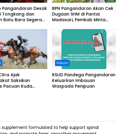
 Pangandaran Desak
BPN Pangandaran Akan Cek
i Tongkang dan
Dugaan SHM di Pantai
n Batu Bara Segera
Madasari, Pemkab Minta
t, Soroti Buruknya
Usut Asal-usul Sertifikat
nasi Perusahaan
n
Hukum
Citra Ajak
RSUD Pandega Pangandaran
akat Saksikan
Keluarkan Imbauan
as Pacuan Kuda
Waspada Penipuan
ia Derby 2026 di
awa
s supplement formulated to help support spinal
ension, and promote freer, smoother movement