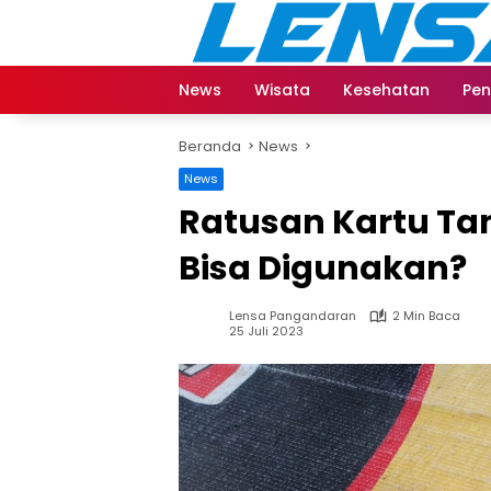
Langsung
ke
konten
News
Wisata
Kesehatan
Pen
Beranda
News
News
Ratusan Kartu Tan
Bisa Digunakan?
Lensa Pangandaran
2 Min Baca
25 Juli 2023