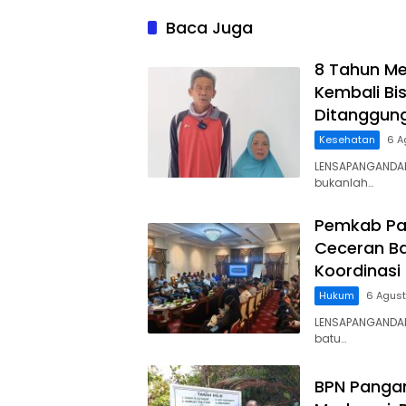
Baca Juga
8 Tahun Me
Kembali Bis
Ditanggun
Kesehatan
6 A
LENSAPANGANDAR
bukanlah…
Pemkab Pa
Ceceran Ba
Koordinasi
Hukum
6 Agus
LENSAPANGANDA
batu…
BPN Panga