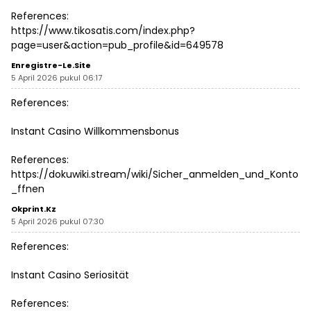
References:
https://www.tikosatis.com/index.php?
page=user&action=pub_profile&id=649578
Enregistre-Le.site
5 April 2026 pukul 06:17
References:
Instant Casino Willkommensbonus
References:
https://dokuwiki.stream/wiki/Sicher_anmelden_und_Konto
_ffnen
Okprint.kz
5 April 2026 pukul 07:30
References:
Instant Casino Seriosität
References: