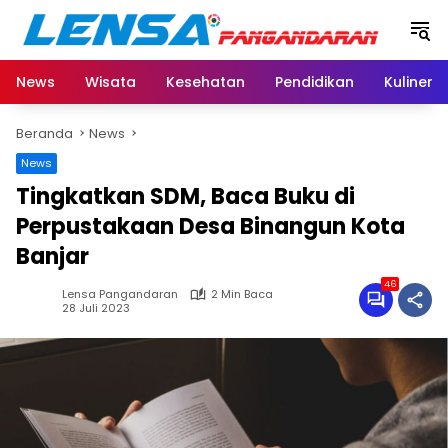
Langsung
ke
konten
News
Wisata
Kesehatan
Pendidikan
Kuliner
Beranda
News
News
Tingkatkan SDM, Baca Buku di
Perpustakaan Desa Binangun Kota
Banjar
46
Lensa Pangandaran
2 Min Baca
28 Juli 2023