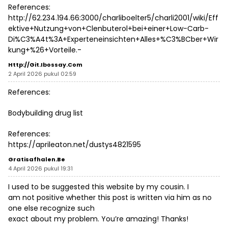
References:
http://62.234.194.66:3000/charliboelter5/charli2001/wiki/Eff
ektive+Nutzung+von+Clenbuterol+bei+einer+Low-Carb-
Di%C3%A4t%3A+Experteneinsichten+Alles+%C3%BCber+Wir
kung+%26+Vorteile.-
Http://git.ibossay.com
2 April 2026 pukul 02:59
References:
Bodybuilding drug list
References:
https://aprileaton.net/dustys4821595
Gratisafhalen.be
4 April 2026 pukul 19:31
I used to be suggested this website by my cousin. I
am not positive whether this post is written via him as no
one else recognize such
exact about my problem. You’re amazing! Thanks!