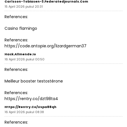
Carlsson-Tobiasen-3.federatedjournals.com
15 April 2026 pukul 20:31
References:
Casino flamingo
References:
https://code.antopie.org/lizardgerman37
Hack.allmende.io
16 April 2026 pukul 00:50
References:
Meilleur booster testostérone
References:
https://rentry.co/dzt98ta4
Https://rentry.co/uspa88qh
16 April 2026 pukul 08:38
References: