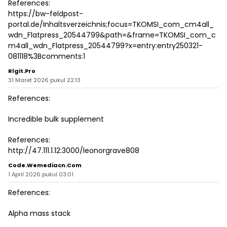
References:
https://bw-feldpost-
portal.de/Inhaltsverzeichnis;focus=TKOMSI_com_cm4all_
wdn_Flatpress_20544799&path=&frame=TKOMSI_com_c
m4all_wdn_Flatpress_20544799?x=entry:entry250321-
081118%3Bcomments:1
Rlgit.pro
31 Maret 2026 pukul 22:13
References:
Incredible bulk supplement
References:
http://47.111.1.12:3000/leonorgrave808
Code.wemediacn.com
1 April 2026 pukul 03:01
References:
Alpha mass stack