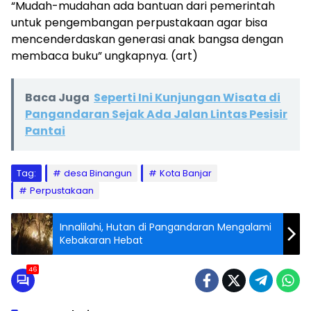
“Mudah-mudahan ada bantuan dari pemerintah
untuk pengembangan perpustakaan agar bisa
mencenderdaskan generasi anak bangsa dengan
membaca buku” ungkapnya. (art)
Baca Juga
Seperti Ini Kunjungan Wisata di
Pangandaran Sejak Ada Jalan Lintas Pesisir
Pantai
Tag:
desa Binangun
Kota Banjar
Perpustakaan
Innalilahi, Hutan di Pangandaran Mengalami
Kebakaran Hebat
46