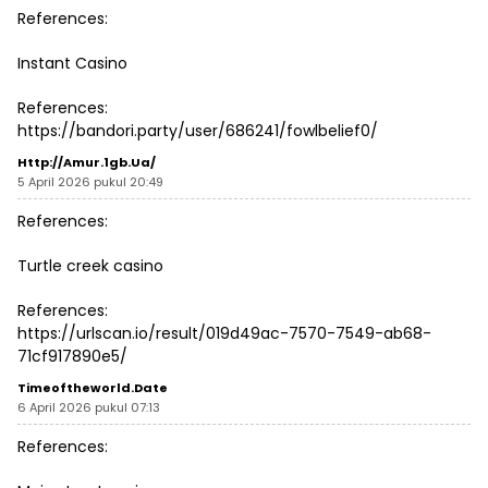
References:
Instant Casino
References:
https://bandori.party/user/686241/fowlbelief0/
Http://amur.1gb.ua/
5 April 2026 pukul 20:49
References:
Turtle creek casino
References:
https://urlscan.io/result/019d49ac-7570-7549-ab68-
71cf917890e5/
Timeoftheworld.date
6 April 2026 pukul 07:13
References: