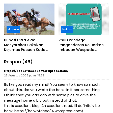
Usut Asal-usul Sertifikat
Kawasan Sempadan
Pantai
Hiburan
Hukum
Bupati Citra Ajak
RSUD Pandega
Masyarakat Saksikan
Pangandaran Keluarkan
Kejurnas Pacuan Kuda
Imbauan Waspada
Indonesia Derby 2026 di
Penipuan
Legokjawa
Respon (46)
Https://bookofdead34.wordpress.com/
28 Agustus 2025 pukul 15:33
Its like you read my mind! You seem to know so much
about this, like you wrote the book iin it oor something.
I thjink that you can ddo with some pics to drive the
message home a bit, but instead of that,
this is excellent blog. An excellent read. I’ll definitely be
back.
https://bookofdead34.wordpress.com/