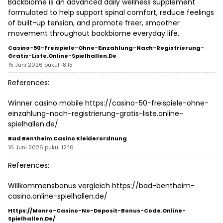
Backbiome is an advanced daily wellness supplement
formulated to help support spinal comfort, reduce feelings
of built-up tension, and promote freer, smoother
movement throughout
backbiome
everyday life.
Casino-50-Freispiele-Ohne-Einzahlung-Nach-Registrierung-
Gratis-Liste.online-Spielhallen.de
15 Juni 2026 pukul 18:15
References:
Winner casino mobile
https://casino-50-freispiele-ohne-
einzahlung-nach-registrierung-gratis-liste.online-
spielhallen.de/
Bad Bentheim Casino Kleiderordnung
16 Juni 2026 pukul 12:16
References:
Willkommensbonus vergleich
https://bad-bentheim-
casino.online-spielhallen.de/
Https://monro-Casino-No-Deposit-Bonus-Code.online-
Spielhallen.de/