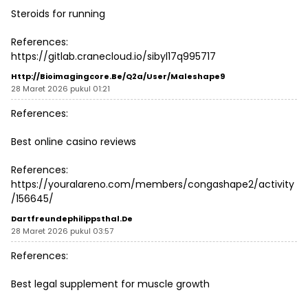
Steroids for running
References:
https://gitlab.cranecloud.io/sibyl17q995717
Http://bioimagingcore.be/q2a/user/maleshape9
28 Maret 2026 pukul 01:21
References:
Best online casino reviews
References:
https://youralareno.com/members/congashape2/activity
/156645/
Dartfreundephilippsthal.de
28 Maret 2026 pukul 03:57
References:
Best legal supplement for muscle growth