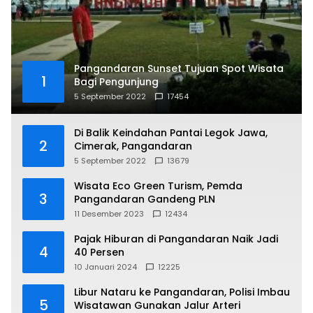
Pangandaran Sunset Tujuan Spot Wisata
1
Bagi Pengunjung
5 September 2022
17454
Di Balik Keindahan Pantai Legok Jawa,
2
Cimerak, Pangandaran
5 September 2022
13679
Wisata Eco Green Turism, Pemda
3
Pangandaran Gandeng PLN
11 Desember 2023
12434
Pajak Hiburan di Pangandaran Naik Jadi
4
40 Persen
10 Januari 2024
12225
Libur Nataru ke Pangandaran, Polisi Imbau
5
Wisatawan Gunakan Jalur Arteri