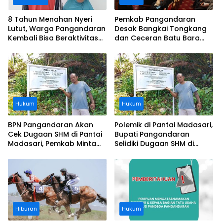
8 Tahun Menahan Nyeri
Pemkab Pangandaran
Lutut, Warga Pangandaran
Desak Bangkai Tongkang
Kembali Bisa Beraktivitas
dan Ceceran Batu Bara
Usai Operasi Gratis
Segera Diangkat, Soroti
Ditanggung BPJS
Buruknya Koordinasi
Perusahaan
Hukum
Hukum
BPN Pangandaran Akan
Polemik di Pantai Madasari,
Cek Dugaan SHM di Pantai
Bupati Pangandaran
Madasari, Pemkab Minta
Selidiki Dugaan SHM di
Usut Asal-usul Sertifikat
Kawasan Sempadan
Pantai
Hiburan
Hukum