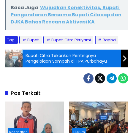
Baca Juga
Wujudkan Konektivitas, Bupati
Pangandaran Bersama Bupati Cilacap dan
DJKA Bahas Rencana Aktivasi KA
Tag:
Bupati
Bupati Citra Pitriyami
Rapbd
Bupati Citra Tekankan Pentingnya
Pengelolaan Sampah di TPA Purbahayu
Pos Terkait
Kesehatan
Hukum