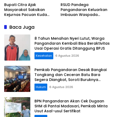
Bupati Citra Ajak
RSUD Pandega
Masyarakat Saksikan
Pangandaran Keluarkan
Kejurnas Pacuan Kuda
Imbauan Waspada
Indonesia Derby 2026 di
Penipuan
Legokjawa
Baca Juga
8 Tahun Menahan Nyeri Lutut, Warga
Pangandaran Kembali Bisa Beraktivitas
Usai Operasi Gratis Ditanggung BPJS
Kesehatan
6 Agustus 2026
Pemkab Pangandaran Desak Bangkai
Tongkang dan Ceceran Batu Bara
Segera Diangkat, Soroti Buruknya
Koordinasi Perusahaan
Hukum
6 Agustus 2026
BPN Pangandaran Akan Cek Dugaan
SHM di Pantai Madasari, Pemkab Minta
Usut Asal-usul Sertifikat