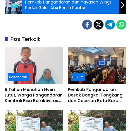
Pemkab Pangandaran dan Yayasan Wings
Peduli Gelar Aksi Bersih Pantai
Pos Terkait
Kesehatan
Hukum
8 Tahun Menahan Nyeri
Pemkab Pangandaran
Lutut, Warga Pangandaran
Desak Bangkai Tongkang
Kembali Bisa Beraktivitas
dan Ceceran Batu Bara
Usai Operasi Gratis
Segera Diangkat, Soroti
Ditanggung BPJS
Buruknya Koordinasi
Perusahaan