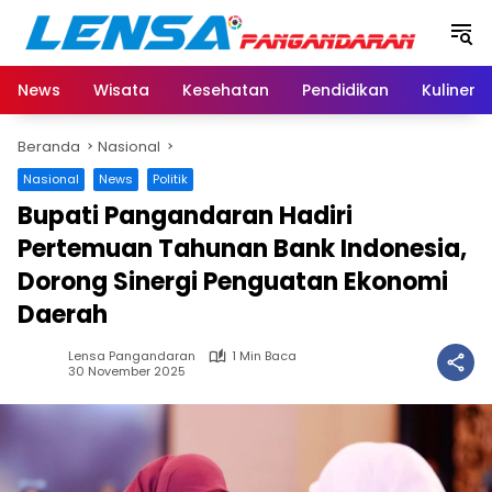
Langsung
ke
konten
News
Wisata
Kesehatan
Pendidikan
Kuliner
Beranda
Nasional
Nasional
News
Politik
Bupati Pangandaran Hadiri
Pertemuan Tahunan Bank Indonesia,
Dorong Sinergi Penguatan Ekonomi
Daerah
Lensa Pangandaran
1 Min Baca
30 November 2025