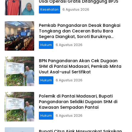
Usai Operasi Gratis Ditanggung BPJS
Kesehatan
6 Agustus 2026
Pemkab Pangandaran Desak Bangkai
Tongkang dan Ceceran Batu Bara
Segera Diangkat, Soroti Buruknya
Koordinasi Perusahaan
Hukum
6 Agustus 2026
BPN Pangandaran Akan Cek Dugaan
SHM di Pantai Madasari, Pemkab Minta
Usut Asal-usul Sertifikat
Hukum
6 Agustus 2026
Polemik di Pantai Madasari, Bupati
Pangandaran Selidiki Dugaan SHM di
Kawasan Sempadan Pantai
Hukum
6 Agustus 2026
Bupati Citra Ajak Masyarakat Saksikan