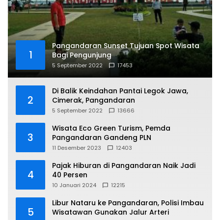
Pangandaran Sunset Tujuan Spot Wisata
1
Bagi Pengunjung
5 September 2022
17453
Di Balik Keindahan Pantai Legok Jawa,
2
Cimerak, Pangandaran
5 September 2022
13666
Wisata Eco Green Turism, Pemda
3
Pangandaran Gandeng PLN
11 Desember 2023
12403
Pajak Hiburan di Pangandaran Naik Jadi
4
40 Persen
10 Januari 2024
12215
Libur Nataru ke Pangandaran, Polisi Imbau
5
Wisatawan Gunakan Jalur Arteri