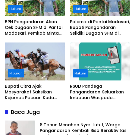
Hukum
Hukum
BPN Pangandaran Akan
Polemik di Pantai Madasari,
Cek Dugaan SHM di Pantai
Bupati Pangandaran
Madasari, Pemkab Minta
Selidiki Dugaan SHM di
Usut Asal-usul Sertifikat
Kawasan Sempadan
Pantai
Hiburan
Hukum
Bupati Citra Ajak
RSUD Pandega
Masyarakat Saksikan
Pangandaran Keluarkan
Kejurnas Pacuan Kuda
Imbauan Waspada
Indonesia Derby 2026 di
Penipuan
Legokjawa
Baca Juga
8 Tahun Menahan Nyeri Lutut, Warga
Pangandaran Kembali Bisa Beraktivitas