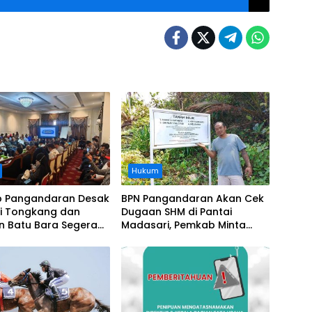
Hukum
 Pangandaran Desak
BPN Pangandaran Akan Cek
i Tongkang dan
Dugaan SHM di Pantai
n Batu Bara Segera
Madasari, Pemkab Minta
t, Soroti Buruknya
Usut Asal-usul Sertifikat
nasi Perusahaan