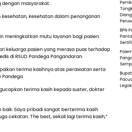
Pemka
g dengan masyarakat.
Tongk
Diang
an kesehatan, kesehatan dalam penanganan
Peru
BPN P
 meningkatkan mutu layanan bagi pasien.
Panta
Sertif
ari keluarga pasien yang merasa puas terhadap
Polem
edis di RSUD Pandega Pangandaran.
Panga
Semp
aikan terima kasihnya atas perawatan serta
Bupat
D Pandega.
Pacua
Legok
gucapkan terima kasih kepada suster, dokter
baik. Saya pribadi sangat berterima kasih
 cekatan. The best, sekali lagi terima kasih,”