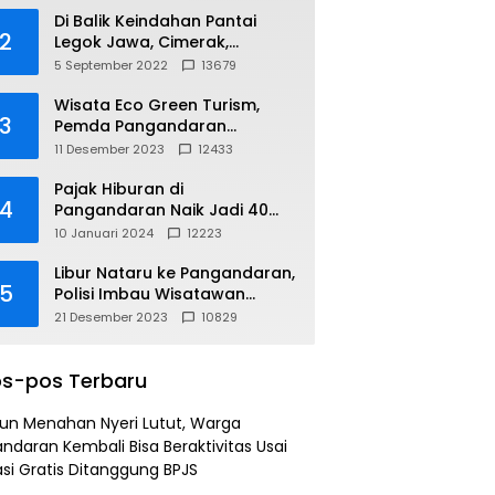
Di Balik Keindahan Pantai
2
Legok Jawa, Cimerak,
Pangandaran
5 September 2022
13679
Wisata Eco Green Turism,
3
Pemda Pangandaran
Gandeng PLN
11 Desember 2023
12433
Pajak Hiburan di
4
Pangandaran Naik Jadi 40
Persen
10 Januari 2024
12223
Libur Nataru ke Pangandaran,
5
Polisi Imbau Wisatawan
Gunakan Jalur Arteri
21 Desember 2023
10829
s-pos Terbaru
un Menahan Nyeri Lutut, Warga
ndaran Kembali Bisa Beraktivitas Usai
si Gratis Ditanggung BPJS