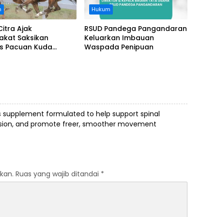
n
Hukum
Citra Ajak
RSUD Pandega Pangandaran
akat Saksikan
Keluarkan Imbauan
as Pacuan Kuda
Waspada Penipuan
ia Derby 2026 di
awa
s supplement formulated to help support spinal
ension, and promote freer, smoother movement
kan.
Ruas yang wajib ditandai
*