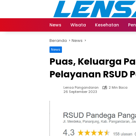
Langsung
ke
konten
News
Wisata
Kesehatan
Pen
Beranda
News
News
Puas, Keluarga Pa
Pelayanan RSUD 
Lensa Pangandaran
2 Min Baca
26 September 2023