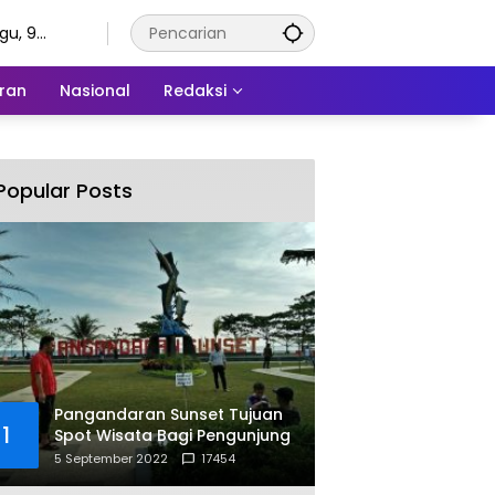
gu, 9
tus 2026
ran
Nasional
Redaksi
Popular Posts
Pangandaran Sunset Tujuan
1
Spot Wisata Bagi Pengunjung
5 September 2022
17454