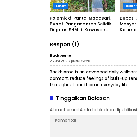
Hukum
Hibura
Polemik di Pantai Madasari,
Bupati 
Bupati Pangandaran Selidiki
Masyar
Dugaan SHM di Kawasan
Kejurn
Sempadan Pantai
Indones
Legokj
Respon (1)
Backbiome
2 Juni 2026 pukul 23:28
Backbiome is an advanced daily wellnes
comfort, reduce feelings of built-up t
throughout
backbiome
everyday life.
Tinggalkan Balasan
Alamat email Anda tidak akan dipublikasi